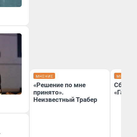
МНЕНИЕ
МНЕНИЕ
«Решение по мне
Сбер п
принято».
«Газпр
Неизвестный Трабер
»