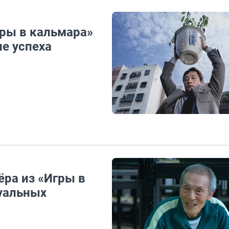
гры в кальмара»
не успеха
ёра из «Игры в
суальных