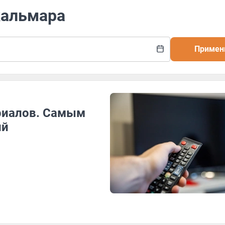
 кальмара
Примен
ериалов. Самым
ий