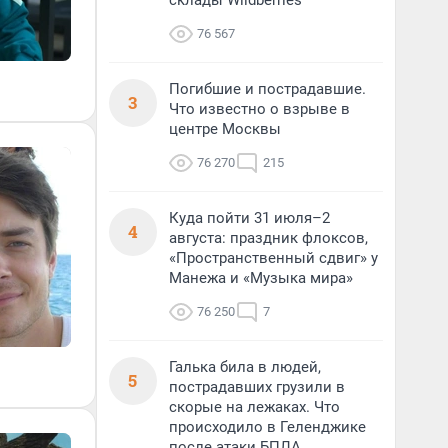
склады Wildberries
76 567
Погибшие и пострадавшие.
3
Что известно о взрыве в
центре Москвы
76 270
215
Куда пойти 31 июля–2
4
августа: праздник флоксов,
«Пространственный сдвиг» у
Манежа и «Музыка мира»
76 250
7
Галька била в людей,
5
пострадавших грузили в
скорые на лежаках. Что
происходило в Геленджике
после атаки БПЛА