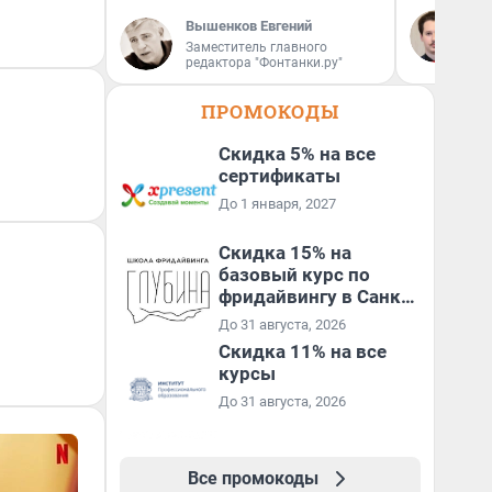
Ко
Вышенков Евгений
не
Заместитель главного
ан
редактора "Фонтанки.ру"
кр
ПРОМОКОДЫ
Скидка 5% на все
сертификаты
До 1 января, 2027
Скидка 15% на
базовый курс по
фридайвингу в Санкт-
Петербурге
До 31 августа, 2026
Скидка 11% на все
курсы
До 31 августа, 2026
Все промокоды