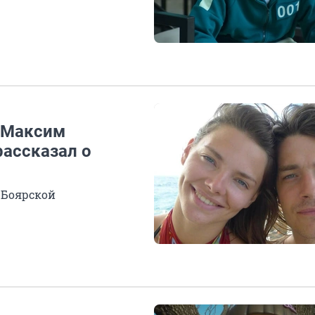
: Максим
рассказал о
й Боярской