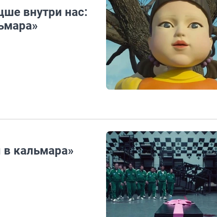
цше внутри нас:
льмара»
 в кальмара»