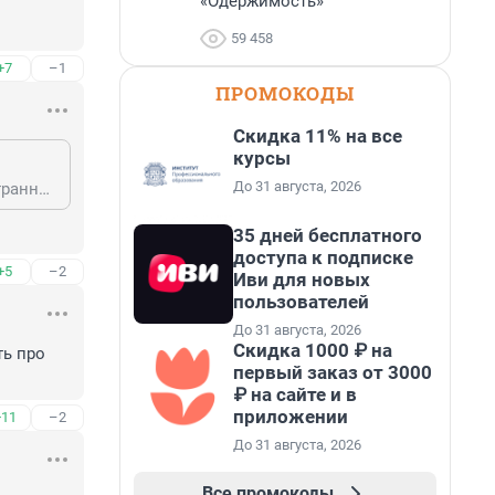
«Одержимость»
59 458
+7
–1
ПРОМОКОДЫ
Скидка 11% на все
курсы
До 31 августа, 2026
На фестивале в доме кино пол года назад посмотрел. Слеплено наспех. Странный фильм, странные актеры.
35 дней бесплатного
доступа к подписке
+5
–2
Иви для новых
пользователей
До 31 августа, 2026
Скидка 1000 ₽ на
ь про 
первый заказ от 3000
₽ на сайте и в
приложении
+11
–2
До 31 августа, 2026
Все промокоды