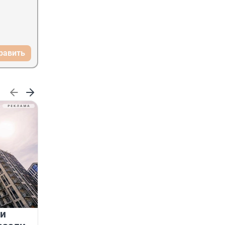
равить
 и
На водоёмах Ленобласти