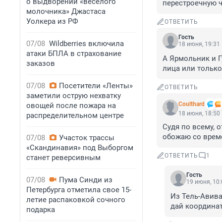
о выдворении «веселого
перестроечную ч
молочника» Джастаса
Уолкера из РФ
ОТВЕТИТЬ
Гость
07/08
Wildberries включила
18 июня, 19:31
атаки БПЛА в страхование
А Ярмольник и Г
заказов
лица или только
07/08
Посетители «Ленты»
ОТВЕТИТЬ
заметили острую нехватку
Coulthard
овощей после пожара на
18 июня, 18:50
распределительном центре
Судя по всему, 
обожаю со време
07/08
Участок трассы
«Скандинавия» под Выборгом
ОТВЕТИТЬ
1
станет реверсивным
Гость
07/08
Пума Синди из
19 июня, 10:
Петербурга отметила свое 15-
Из Тель-Авива
летие распаковкой сочного
дай координа
подарка