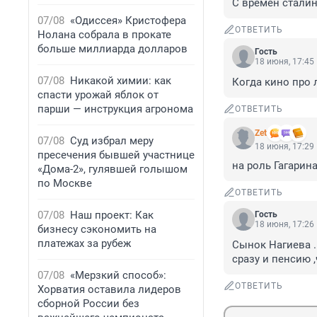
С времен сталин
07/08
«Одиссея» Кристофера
ОТВЕТИТЬ
Нолана собрала в прокате
больше миллиарда долларов
Гость
18 июня, 17:45
07/08
Никакой химии: как
Когда кино про 
спасти урожай яблок от
парши — инструкция агронома
ОТВЕТИТЬ
Zet
07/08
Суд избрал меру
18 июня, 17:29
пресечения бывшей участнице
на роль Гагарина
«Дома-2», гулявшей голышом
по Москве
ОТВЕТИТЬ
07/08
Наш проект: Как
Гость
18 июня, 17:26
бизнесу сэкономить на
платежах за рубеж
Сынок Нагиева ..
сразу и пенсию 
07/08
«Мерзкий способ»:
ОТВЕТИТЬ
Хорватия оставила лидеров
сборной России без