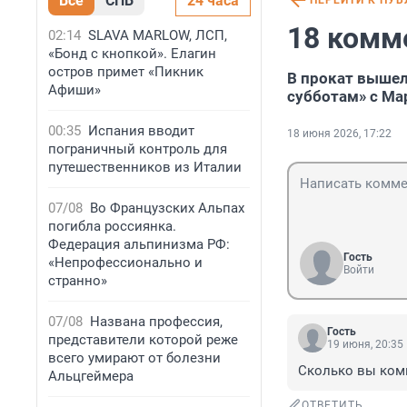
Все
СПБ
24 часа
ПЕРЕЙТИ К ПУ
18 комм
02:14
SLAVA MARLOW, ЛСП,
«Бонд с кнопкой». Елагин
остров примет «Пикник
В прокат вышел
Афиши»
субботам» с М
00:35
Испания вводит
18 июня 2026, 17:22
пограничный контроль для
путешественников из Италии
07/08
Во Французских Альпах
погибла россиянка.
Федерация альпинизма РФ:
Гость
«Непрофессионально и
Войти
странно»
07/08
Названа профессия,
Гость
представители которой реже
19 июня, 20:35
всего умирают от болезни
Сколько вы комм
Альцгеймера
ОТВЕТИТЬ