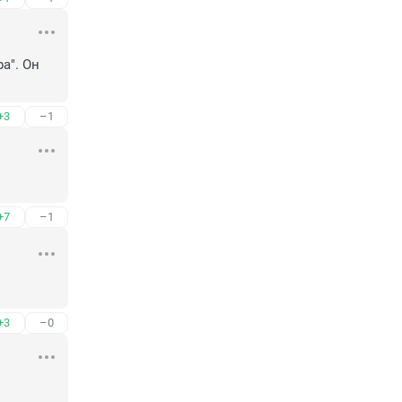
". Он 
+3
–1
+7
–1
+3
–0