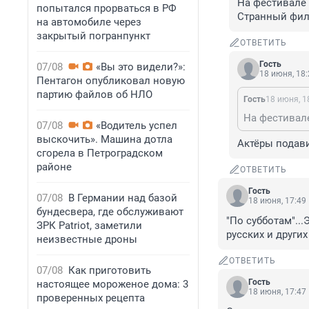
На фестивале 
попытался прорваться в РФ
Странный фил
на автомобиле через
закрытый погранпункт
ОТВЕТИТЬ
Гость
07/08
«Вы это видели?»:
18 июня, 18:
Пентагон опубликовал новую
партию файлов об НЛО
Гость
18 июня, 1
07/08
«Водитель успел
выскочить». Машина дотла
Актёры подав
сгорела в Петроградском
районе
ОТВЕТИТЬ
Гость
07/08
В Германии над базой
18 июня, 17:49
бундесвера, где обслуживают
"По субботам"..
ЗРК Patriot, заметили
русских и други
неизвестные дроны
ОТВЕТИТЬ
07/08
Как приготовить
Гость
настоящее мороженое дома: 3
18 июня, 17:47
проверенных рецепта