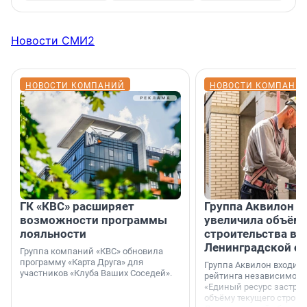
Новости СМИ2
НОВОСТИ КОМПАНИЙ
НОВОСТИ КОМПАНИ
ГК «КВС» расширяет
Группа Аквилон н
возможности программы
увеличила объём 
лояльности
строительства в
Ленинградской о
Группа компаний «КВС» обновила
программу «Карта Друга» для
Группа Аквилон входит 
участников «Клуба Ваших Соседей».
рейтинга независимого
«Единый ресурс застро
объёму текущего строит