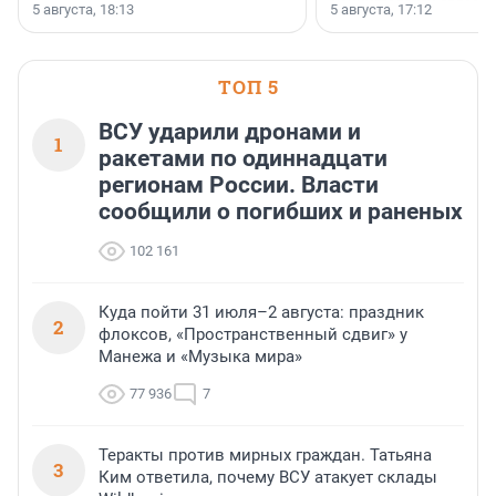
Ленинградской области
5 августа, 18:13
5 августа, 17:12
время компания реализу
185 429 кв. метров жиль
больше, чем в 1 квартал
ТОП 5
ВСУ ударили дронами и
1
ракетами по одиннадцати
регионам России. Власти
сообщили о погибших и раненых
102 161
Куда пойти 31 июля–2 августа: праздник
2
флоксов, «Пространственный сдвиг» у
Манежа и «Музыка мира»
77 936
7
Теракты против мирных граждан. Татьяна
3
Ким ответила, почему ВСУ атакует склады