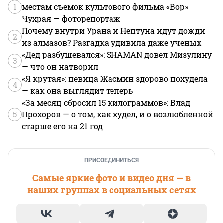
1
местам съемок культового фильма «Вор»
Чухрая — фоторепортаж
Почему внутри Урана и Нептуна идут дожди
2
из алмазов? Разгадка удивила даже ученых
«Дед разбушевался»: SHAMAN довел Мизулину
3
— что он натворил
«Я крутая»: певица Жасмин здорово похудела
4
— как она выглядит теперь
«За месяц сбросил 15 килограммов»: Влад
5
Прохоров — о том, как худел, и о возлюбленной
старше его на 21 год
ПРИСОЕДИНИТЬСЯ
Самые яркие фото и видео дня — в
наших группах в социальных сетях