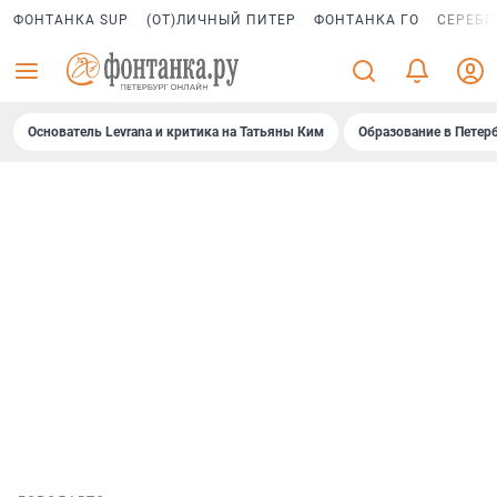
ФОНТАНКА SUP
(ОТ)ЛИЧНЫЙ ПИТЕР
ФОНТАНКА ГО
СЕРЕБР
Основатель Levrana и критика на Татьяны Ким
Образование в Петер