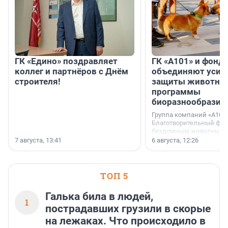
ГК «Едино» поздравляет
ГК «А101» и фонд
коллег и партнёров с Днём
объединяют усил
строителя!
защиты животных
программы
биоразнообразия
Группа компаний «А101»
Благотворительный фо
бездомным животным 
заключили соглашение
7 августа, 13:41
6 августа, 12:26
стратегическом сотрудн
ТОП 5
Галька била в людей,
1
пострадавших грузили в скорые
на лежаках. Что происходило в