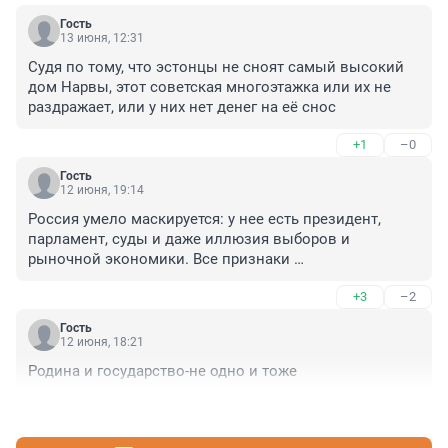
Гость
13 июня, 12:31
Судя по тому, что эстонцы не сноят самый высокий 
дом Нарвы, этот советская многоэтажка или их не 
раздражает, или у них нет денег на её снос
+1
–0
Гость
12 июня, 19:14
Россия умело маскируется: у нее есть президент, 
парламент, суды и даже иллюзия выборов и 
рыночной экономики. Все признаки 
цивилизованного мира как будто на месте. Но все 
+3
–2
они действуют как декорация. Как тень настоящих 
институций. И их суверенитет такой же фальшивый. 
Гость
Это просто тень суверенитета.
12 июня, 18:21
Родина и государство-не одно и тоже
+2
–1