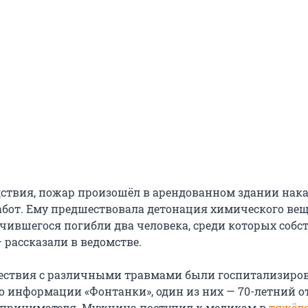
ствия, пожар произошёл в арендованном здании нак
абот. Ему предшествовала детонация химического вещ
учившегося погибли два человека, среди которых собс
 рассказали в ведомстве.
шествия с различными травмами были госпитализиро
о информации «Фонтанки», один из них — 70-летний о
дпринимателя. Мужчина поступил к медикам в
тяжёл