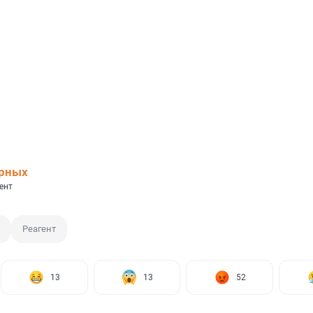
ерных
ент
Реагент
13
13
52