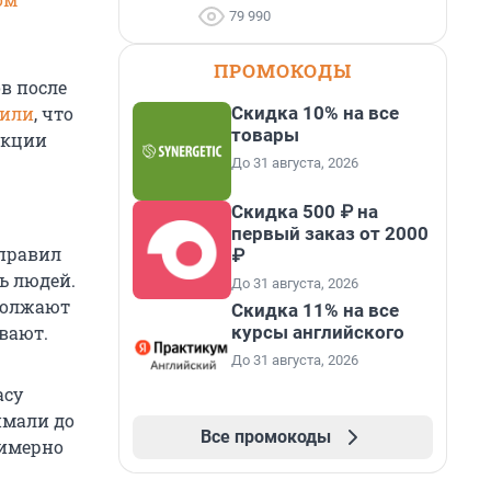
79 990
ПРОМОКОДЫ
в после
Скидка 10% на все
щили
, что
товары
укции
До 31 августа, 2026
Скидка 500 ₽ на
первый заказ от 2000
 правил
₽
ь людей.
До 31 августа, 2026
одолжают
Скидка 11% на все
курсы английского
вают.
До 31 августа, 2026
асу
имали до
Все промокоды
римерно