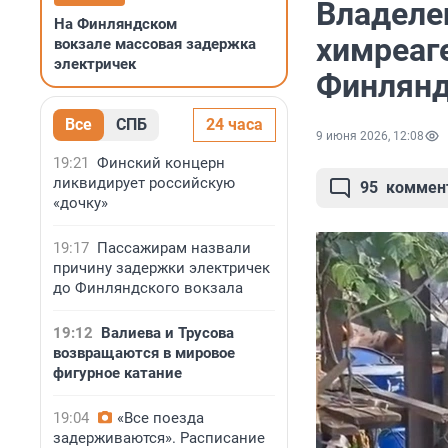
Владеле
На Финляндском
химреаг
вокзале массовая задержка
электричек
Финлянд
Все
СПБ
24 часа
9 июня 2026, 12:08
19:21
Финский концерн
ликвидирует российскую
95
коммен
«дочку»
19:17
Пассажирам назвали
причину задержки электричек
до Финляндского вокзала
19:12
Валиева и Трусова
возвращаются в мировое
фигурное катание
19:04
«Все поезда
задерживаются». Расписание