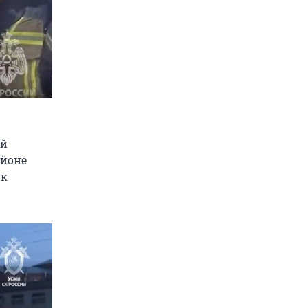
ей
айоне
ик