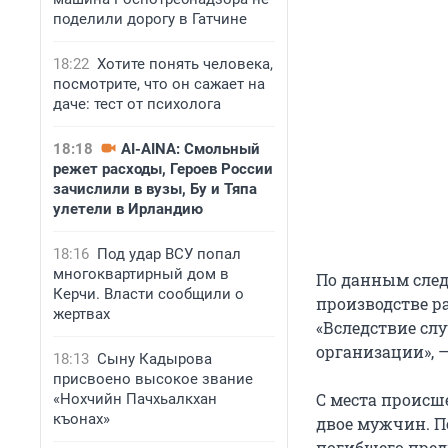
поделили дорогу в Гатчине
18:22
Хотите понять человека,
посмотрите, что он сажает на
даче: тест от психолога
18:18
AI-AINA: Смольный
режет расходы, Героев России
зачислили в вузы, Бу и Тяпа
улетели в Ирландию
18:16
Под удар ВСУ попал
многоквартирный дом в
По данным след
Керчи. Власти сообщили о
производстве р
жертвах
«Вследствие сл
организации», —
18:13
Сыну Кадырова
присвоено высокое звание
С места проис
«Нохчийн Пачхьалкхан
къонах»
двое мужчин. П
погибшего пре