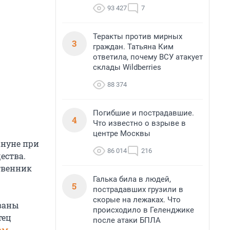
93 427
7
Теракты против мирных
3
граждан. Татьяна Ким
ответила, почему ВСУ атакует
склады Wildberries
88 374
Погибшие и пострадавшие.
4
Что известно о взрыве в
центре Москвы
ануне при
86 014
216
ества.
твенник
Галька била в людей,
5
пострадавших грузили в
скорые на лежаках. Что
ваны
происходило в Геленджике
тец
после атаки БПЛА
ом