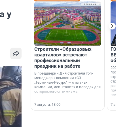
а у
Строители «Образцовых
ГЭС, м
кварталов» встречают
ВВП: в
профессиональный
об ист
праздник на работе
2026-й —
професси
В преддверии Дня строителя топ-
строителе
менеджеры компании «СЗ
строителя
„Терминал-Ресурс“ — о планах
раз. В ГК
компании, испытаниях и поводах для
появился
осторожного оптимизма.
поменяла
7 августа, 18:00
7 августа,