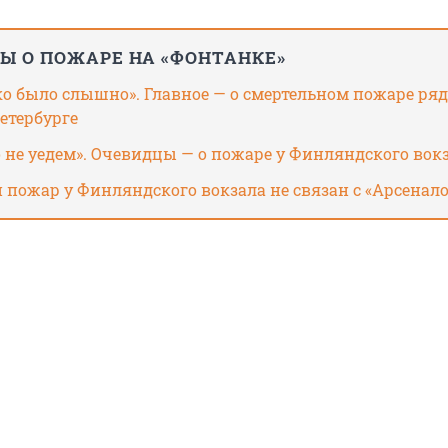
Ы О ПОЖАРЕ НА «ФОНТАНКЕ»
о было слышно». Главное — о смертельном пожаре ряд
етербурге
о не уедем». Очевидцы — о пожаре у Финляндского вок
 пожар у Финляндского вокзала не связан с «Арсенал