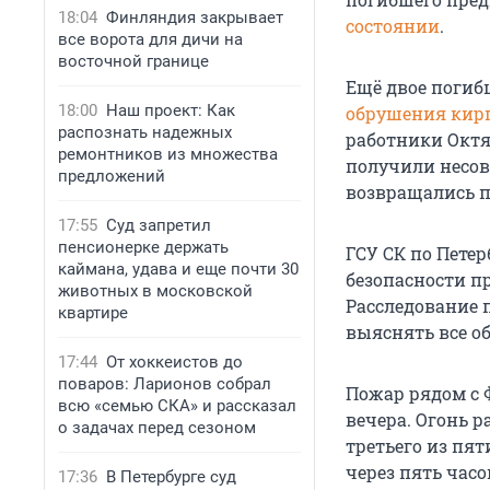
18:04
Финляндия закрывает
состоянии
.
все ворота для дичи на
восточной границе
Ещё двое погиб
18:00
Наш проект: Как
обрушения кир
распознать надежных
работники Октя
ремонтников из множества
получили несов
предложений
возвращались п
17:55
Суд запретил
пенсионерке держать
ГСУ СК по Пете
каймана, удава и еще почти 30
безопасности п
животных в московской
Расследование 
квартире
выяснять все о
17:44
От хоккеистов до
поваров: Ларионов собрал
Пожар рядом с 
всю «семью СКА» и рассказал
вечера. Огонь 
о задачах перед сезоном
третьего из пя
через пять час
17:36
В Петербурге суд