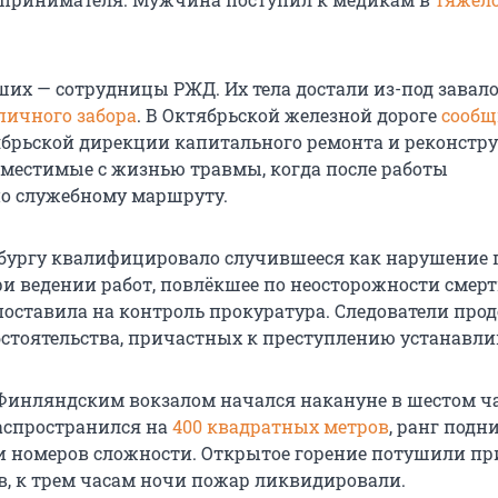
ших — сотрудницы РЖД. Их тела достали из-под завало
пичного забора
. В Октябрьской железной дороге
сооб
брьской дирекции капитального ремонта и реконстр
местимые с жизнью травмы, когда после работы
о служебному маршруту.
рбургу квалифицировало случившееся как нарушение
ри ведении работ, повлёкшее по неосторожности смерт
поставила на контроль прокуратура. Следователи пр
бстоятельства, причастных к преступлению устанавли
Финляндским вокзалом начался накануне в шестом ч
распространился на
400 квадратных метров
, ранг подн
ти номеров сложности. Открытое горение потушили п
ов, к трем часам ночи пожар ликвидировали.