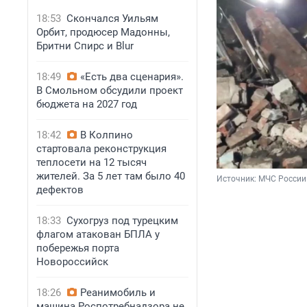
18:53
Скончался Уильям
Орбит, продюсер Мадонны,
Бритни Спирс и Blur
18:49
«Есть два сценария».
В Смольном обсудили проект
бюджета на 2027 год
18:42
В Колпино
стартовала реконструкция
теплосети на 12 тысяч
жителей. За 5 лет там было 40
Источник: 
МЧС России
дефектов
18:33
Сухогруз под турецким
флагом атакован БПЛА у
побережья порта
Новороссийск
18:26
Реанимобиль и
машина Роспотребнадзора не