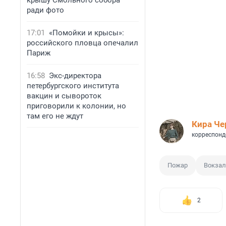
крышу Смольного собора
ради фото
17:01
«Помойки и крысы»:
российского пловца опечалил
Париж
16:58
Экс-директора
петербургского института
вакцин и сывороток
приговорили к колонии, но
там его не ждут
Кира Ч
корреспонд
Пожар
Вокзал
2