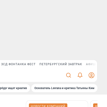
ЗСД ФОНТАНКА ФЕСТ
ПЕТЕРБУРГСКИЙ ЗАВТРАК
АФИША PLUS
рбург ищет креатив
Основатель Levrana и критика Татьяны Ким
Зач
НОВОСТИ КОМПАНИЙ
НОВОС