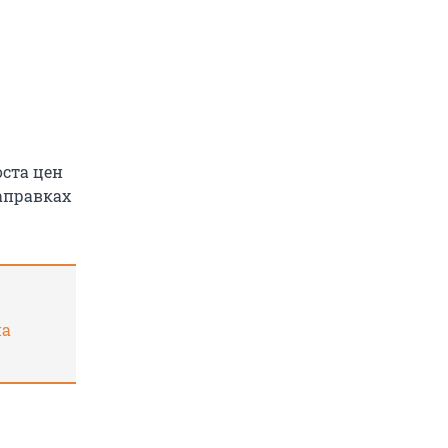
оста цен
заправках
на