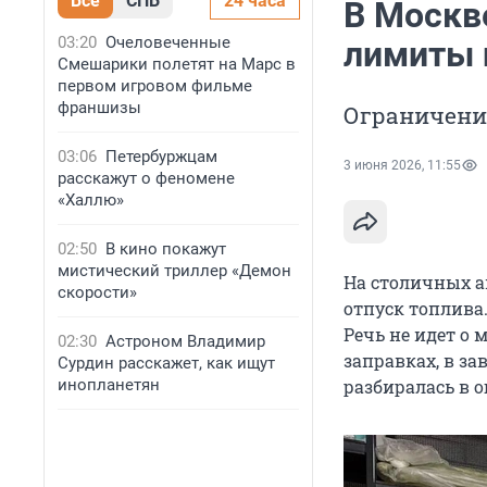
Все
СПБ
24 часа
В Москв
03:20
Очеловеченные
лимиты 
Смешарики полетят на Марс в
первом игровом фильме
франшизы
Ограничени
03:06
Петербуржцам
3 июня 2026, 11:55
расскажут о феномене
«Халлю»
02:50
В кино покажут
мистический триллер «Демон
На столичных а
скорости»
отпуск топлива.
Речь не идет о
02:30
Астроном Владимир
заправках, в з
Сурдин расскажет, как ищут
инопланетян
разбиралась в 