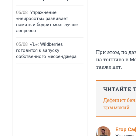
05/08
Упражнение
«нейросоты» развивает
память и бодрит мозг лучше
эспрессо
05/08
«Ъ»: Wildberries
готовится к запуску
При этом, по д
собственного мессенджера
на топливо в Мо
также нет.
ЧИТАЙТЕ 
Дефицит бенз
крымский
Егор Са
Журналист