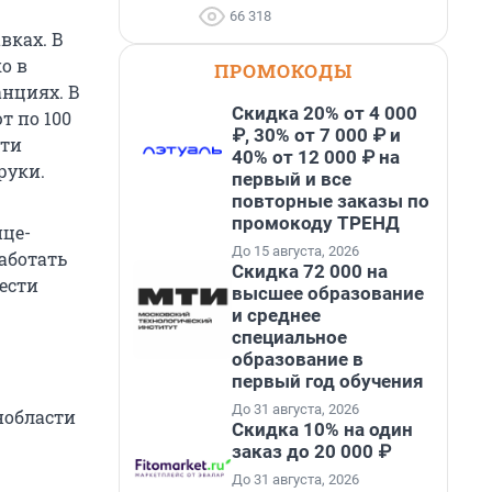
66 318
вках. В
о в
ПРОМОКОДЫ
анциях. В
Скидка 20% от 4 000
т по 100
₽, 30% от 7 000 ₽ и
сти
40% от 12 000 ₽ на
руки.
первый и все
повторные заказы по
промокоду ТРЕНД
ице-
До 15 августа, 2026
аботать
Скидка 72 000 на
ести
высшее образование
и среднее
специальное
образование в
первый год обучения
До 31 августа, 2026
нобласти
Скидка 10% на один
заказ до 20 000 ₽
До 31 августа, 2026