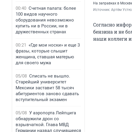
На заправках в Москве
00:40
Счетная палата: более
Источник: 
Артём Устю
100 видов научного
оборудования невозможно
Согласно инфор
купить ни в России, ни в
бензина и не бо
дружественных странах
наши коллеги 
00:21
«Где мои носки» и еще 3
фразы, которые слышит
женщина, ставшая матерью
для своего мужа
05/08
Списать не вышло.
Старейший университет
Мексики заставит 58 тысяч
абитуриентов заново сдавать
вступительный экзамен
05/08
У аэропорта Лейпцига
обнаружили дрон со
взрывчаткой. Глава МВД
Германии назвал случившееся