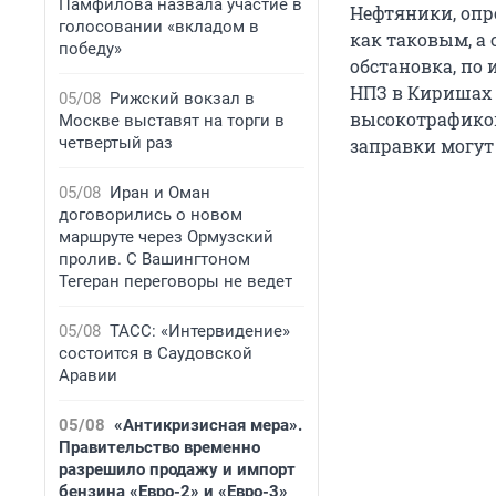
Памфилова назвала участие в
Нефтяники, опр
голосовании «вкладом в
как таковым, а
победу»
обстановка, по 
НПЗ в Киришах 
05/08
Рижский вокзал в
высокотрафиков
Москве выставят на торги в
четвертый раз
заправки могут
05/08
Иран и Оман
договорились о новом
маршруте через Ормузский
пролив. С Вашингтоном
Тегеран переговоры не ведет
05/08
ТАСС: «Интервидение»
состоится в Саудовской
Аравии
05/08
«Антикризисная мера».
Правительство временно
разрешило продажу и импорт
бензина «Евро-2» и «Евро-3»