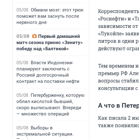
05/08
Обмани мозг: этот трюк
Корреспонденты
поможет вам заснуть после
«Роснефти» и «Т
нервного дня
зависимости от
«Лукойле» заяви
05/08
Первый домашний
литров в одни р
матч сезона принес «Зениту»
действуют огран
победу над «Балтикой»
05/08
Власти Индонезии
Тем временем 
планируют заключить с
премьер РФ Але
Россией долгосрочный
вопросы стабил
контракт на поставки нефти
консультации с
05/08
Петербурженку, которую
облил кислотой бывший,
А что в Пете
скоро выписывают. Впереди
— множество операций
Как писала 2 ию
также появилис
05/08
Выборы в
экстремальной ситуации.