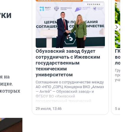
уки
Обуховский завод будет
ГК «КВ
сотрудничать с Ижевским
возмо
государственным
лояль
техническим
Группа к
университетом
программ
я на
участник
Соглашение о сотрудничестве между
оицке.
АО «НПО „СЗРЦ Концерна ВКО „Алмаз
екоторых
— Антей“ — Обуховский завод» и
ФГБОУ ВО «Ижевский
государственный технический
университет имени М. Т.
29 июля, 13:46
5 августа,
Калашникова» (ИжГТУ) было
подписано 17 июля 2026 года в
Ситуационном центре Правительства
Москвы.