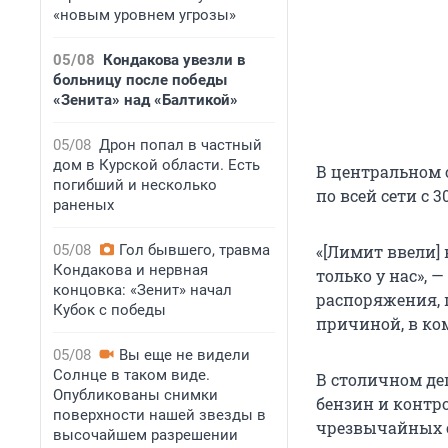
«новым уровнем угрозы»
05/08
Кондакова увезли в
больницу после победы
«Зенита» над «Балтикой»
05/08
Дрон попал в частный
дом в Курской области. Есть
В центральном 
погибший и несколько
по всей сети с 3
раненых
05/08
Гол бывшего, травма
«[Лимит ввели] 
Кондакова и нервная
только у нас», 
концовка: «Зенит» начал
распоряжения, 
Кубок с победы
причиной, в ко
05/08
Вы еще не видели
Солнце в таком виде.
В столичном деп
Опубликованы снимки
бензин и контр
поверхности нашей звезды в
чрезвычайных 
высочайшем разрешении