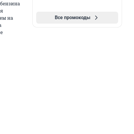
 бензина
ая
Все промокоды
лем на
а
е