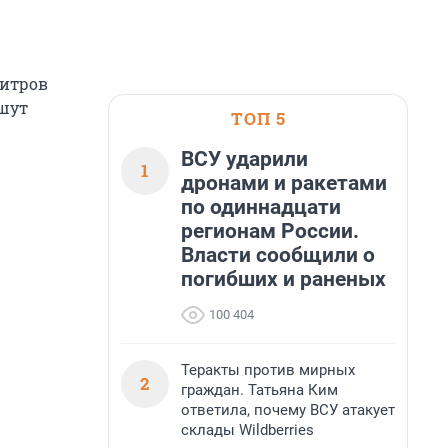
литров
ишут
ТОП 5
ВСУ ударили
1
дронами и ракетами
по одиннадцати
регионам России.
Власти сообщили о
погибших и раненых
100 404
Теракты против мирных
2
граждан. Татьяна Ким
ответила, почему ВСУ атакует
склады Wildberries