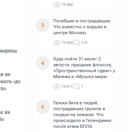
75 840
Погибшие и пострадавшие.
3
Что известно о взрыве в
центре Москвы
75 600
215
введены
Куда пойти 31 июля–2
4
августа: праздник флоксов,
«Пространственный сдвиг» у
 и не
Манежа и «Музыка мира»
овать «до
74 911
7
ило
Галька била в людей,
5
пострадавших грузили в
ы на
скорые на лежаках. Что
бо
происходило в Геленджике
после атаки БПЛА