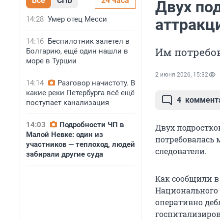
Все
СПБ
24 часа
Двух по
14:28
Умер отец Месси
аттракци
14:16
Беспилотник залетел в
Им потребо
Болгарию, ещё один нашли в
море в Турции
2 июня 2026, 15:32
14:14
Разговор начистоту. В
какие реки Петербурга всё ещё
4
коммент
поступает канализация
14:03
Подробности ЧП в
Двух подростко
Малой Невке: один из
потребовалась 
участников — теплоход, людей
следователи.
забирали другие суда
Как сообщили в
Национального 
оперативно деб
госпитализиров