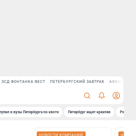
ЗСД ФОНТАНКА ФЕСТ
ПЕТЕРБУРГСКИЙ ЗАВТРАК
АФИША PLUS
тупил в вузы Петербурга по квоте
Петербург ищет креатив
Рейтинги
НОВОСТИ КОМПАНИЙ
НОВОС