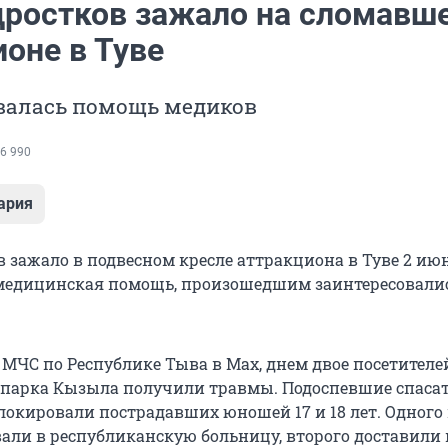
дростков зажало на сломавш
оне в Туве
валась помощь медиков
6 990
ария
в зажало в подвесном кресле аттракциона в Туве
2 ию
медицинская помощь, произошедшим заинтересовали
 МЧС по Республике Тыва в Max, днем двое посетителе
парка Кызыла получили травмы. Подоспевшие спаса
локировали пострадавших юношей 17 и
18 лет
. Одного
али в республиканскую больницу, второго доставили 