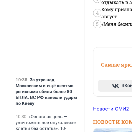
отдыхать в а
Кому призна
4
август
5
«Меня бесил
Самые ярки
10:38
За утро над
ВКо
Московским и ещё шестью
регионами сбили более 80
БПЛА. ВС РФ нанесли удары
по Киеву
Новости СМИ2
10:30
«Основная цель —
НОВОСТИ КО
уничтожить все опухолевые
клетки без остатка». 10-