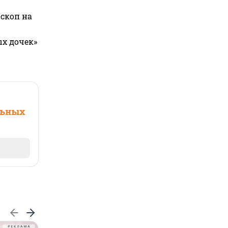
оскоп на
ых дочек»
льных