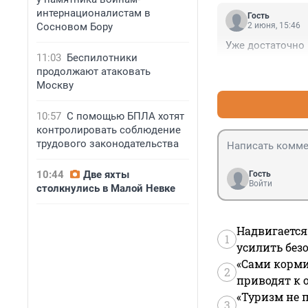
интернационалистам в
Гость
Сосновом Бору
2 июня, 15:46
Уже достаточно
11:03
Беспилотники
продолжают атаковать
Москву
10:57
С помощью БПЛА хотят
контролировать соблюдение
трудового законодательства
10:44
Две яхты
Гость
Войти
столкнулись в Малой Невке
Надвигается
1
усилить без
«Сами корми
2
приводят к 
«Туризм не 
3