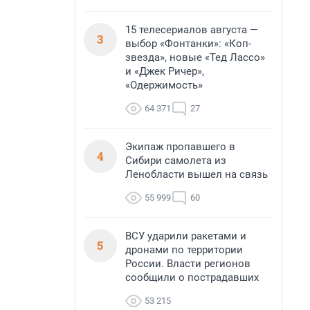
15 телесериалов августа —
3
выбор «Фонтанки»: «Коп-
звезда», новые «Тед Лассо»
и «Джек Ричер»,
«Одержимость»
64 371
27
Экипаж пропавшего в
4
Сибири самолета из
Ленобласти вышел на связь
55 999
60
ВСУ ударили ракетами и
5
дронами по территории
России. Власти регионов
сообщили о пострадавших
53 215