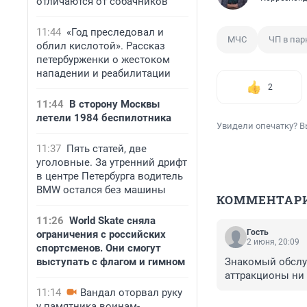
отличаются от собачников
11:44
«Год преследовал и
МЧС
ЧП в пар
облил кислотой». Рассказ
петербурженки о жестоком
нападении и реабилитации
2
11:44
В сторону Москвы
летели 1984 беспилотника
Увидели опечатку? В
11:37
Пять статей, две
уголовные. За утренний дрифт
в центре Петербурга водитель
BMW остался без машины
КОММЕНТАР
11:26
World Skate сняла
Гость
ограничения с российских
2 июня, 20:09
спортсменов. Они смогут
выступать с флагом и гимном
Знакомый обслуж
аттракционы ни 
11:14
Вандал оторвал руку
у памятника воинам-