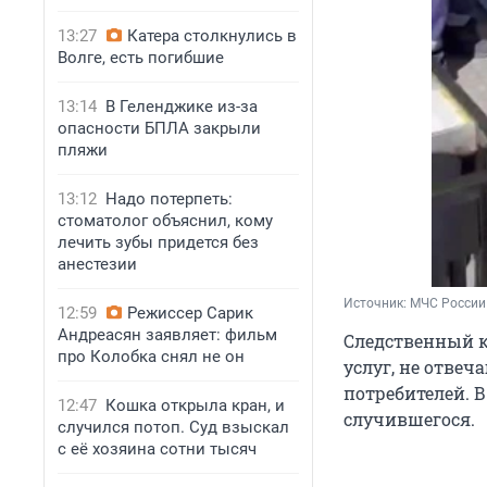
13:27
Катера столкнулись в
Волге, есть погибшие
13:14
В Геленджике из-за
опасности БПЛА закрыли
пляжи
13:12
Надо потерпеть:
стоматолог объяснил, кому
лечить зубы придется без
анестезии
Источник: 
МЧС России
12:59
Режиссер Сарик
Андреасян заявляет: фильм
Следственный к
про Колобка снял не он
услуг, не отве
потребителей. 
12:47
Кошка открыла кран, и
случившегося.
случился потоп. Суд взыскал
с её хозяина сотни тысяч