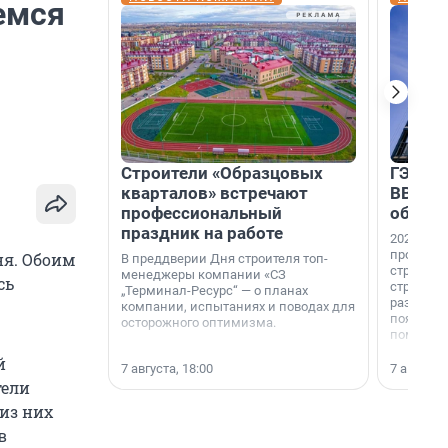
емся
Строители «Образцовых
ГЭС, м
кварталов» встречают
ВВП: в
профессиональный
об ист
праздник на работе
2026-й —
професси
ня
. Обоим
В преддверии Дня строителя топ-
строителе
менеджеры компании «СЗ
сь
строителя
„Терминал-Ресурс“ — о планах
раз. В ГК
компании, испытаниях и поводах для
появился
осторожного оптимизма.
поменяла
й
7 августа, 18:00
7 августа,
тели
 из них
в