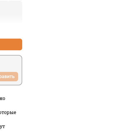
+1
–10
равить
но
которые
ут