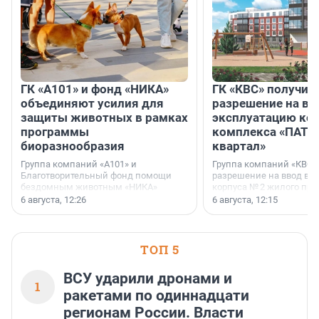
ГК «А101» и фонд «НИКА»
ГК «КВС» получил
объединяют усилия для
разрешение на вв
защиты животных в рамках
эксплуатацию кор
программы
комплекса «ПАТИ
биоразнообразия
квартал»
Группа компаний «А101» и
Группа компаний «КВС»
Благотворительный фонд помощи
разрешение на ввод в 
бездомным животным «НИКА»
корпуса № 2 жилого про
заключили соглашение о
Уютный квартал», расп
6 августа, 12:26
6 августа, 12:15
стратегическом сотрудничестве.
Всеволожском районе
Ленинградской области
ТОП 5
ВСУ ударили дронами и
1
ракетами по одиннадцати
регионам России. Власти