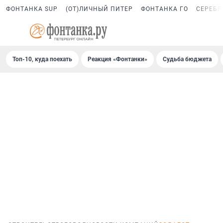
ФОНТАНКА SUP
(ОТ)ЛИЧНЫЙ ПИТЕР
ФОНТАНКА ГО
СЕРЕБР
Топ-10, куда поехать
Реакция «Фонтанки»
Судьба бюджета