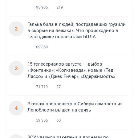
95 905
219
Галька била в людей, пострадавших грузили
2
в скорые на лежаках. Что происходило в
Геленджике после атаки БПЛА
89 358
15 телесериалов августа — выбор
3
«Фонтанки»: «Коп-звезда», новые «Тед
Лассо» и «Джек Ричер», «Одержимость»
71 719
27
Экипаж пропавшего в Сибири самолета из
4
Ленобласти вышел на связь
59 356
60
ВСУ ударили ракетами и дронами по