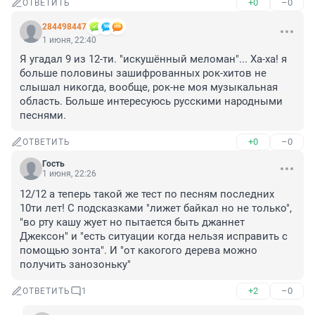
+0
–0
ОТВЕТИТЬ
284498447
1 июня, 22:40
Я угадал 9 из 12-ти. "искушённый меломан"... Ха-ха! я 
больше половины зашифрованных рок-хитов не 
слышал никогда, вообще, рок-не моя музыкальная 
область. Больше интересуюсь русскими народными 
песнями.
+0
–0
ОТВЕТИТЬ
Гость
1 июня, 22:26
12/12 а теперь такой же тест по песням последних 
10ти лет! С подсказками "лижет байкал но не только", 
"во рту кашу жует но пытается быть джаннет 
Джексон" и "есть ситуации когда нельзя исправить с 
помощью зонта". И "от какогого дерева можно 
получить занозоньку"
+2
–0
ОТВЕТИТЬ
1