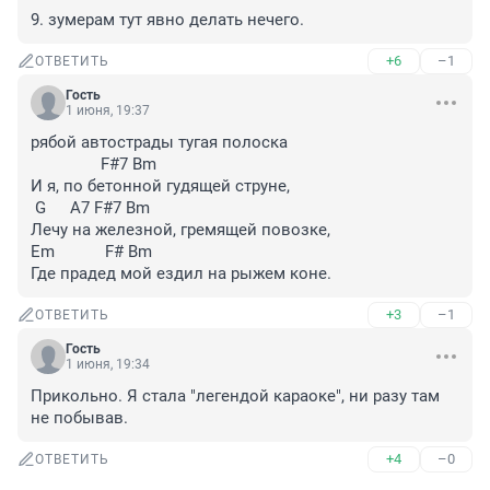
9. зумерам тут явно делать нечего.
+6
–1
ОТВЕТИТЬ
Гость
1 июня, 19:37
рябой автострады тугая полоска

		F#7 Bm

И я, по бетонной гудящей струне,

 G 	 A7 F#7 Bm

Лечу на железной, гремящей повозке,

Em 		 F# Bm

Где прадед мой ездил на рыжем коне.
+3
–1
ОТВЕТИТЬ
Гость
1 июня, 19:34
Прикольно. Я стала "легендой караоке", ни разу там 
не побывав.
+4
–0
ОТВЕТИТЬ