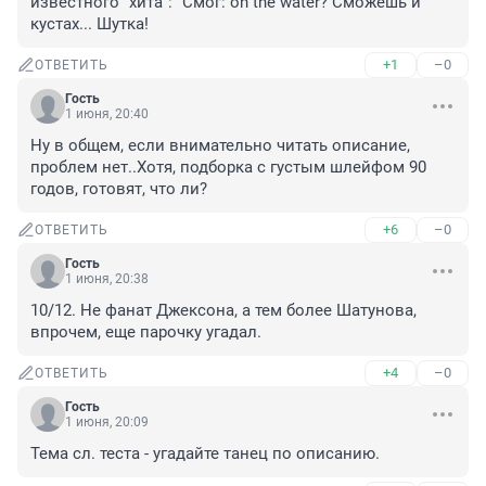
известного "хита": "Смог: on the water? Сможешь и 
кустах... Шутка!
+1
–0
ОТВЕТИТЬ
Гость
1 июня, 20:40
Ну в общем, если внимательно читать описание, 
проблем нет..Хотя, подборка с густым шлейфом 90 
годов, готовят, что ли?
+6
–0
ОТВЕТИТЬ
Гость
1 июня, 20:38
10/12. Не фанат Джексона, а тем более Шатунова, 
впрочем, еще парочку угадал.
+4
–0
ОТВЕТИТЬ
Гость
1 июня, 20:09
Тема сл. теста - угадайте танец по описанию.