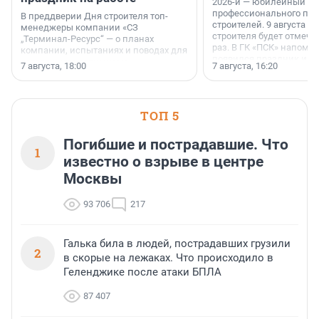
2026-й — юбилейный го
профессионального пр
В преддверии Дня строителя топ-
строителей. 9 августа 2
менеджеры компании «СЗ
строителя будет отмечат
„Терминал-Ресурс“ — о планах
раз. В ГК «ПСК» напомни
компании, испытаниях и поводах для
появился праздник и к
осторожного оптимизма.
7 августа, 18:00
7 августа, 16:20
поменялась роль строит
ТОП 5
Погибшие и пострадавшие. Что
1
известно о взрыве в центре
Москвы
93 706
217
Галька била в людей, пострадавших грузили
2
в скорые на лежаках. Что происходило в
Геленджике после атаки БПЛА
87 407