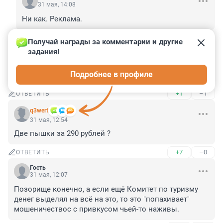
31 мая, 14:08
Ни как. Реклама.
+2
–1
ОТВЕТИТЬ
Получай награды за комментарии и другие 
задания!
Гость
31 мая, 13:10
Подробнее в профиле
А где кизяки?
+1
–1
ОТВЕТИТЬ
q3wert
31 мая, 12:54
Две пышки за 290 рублей ?
+7
–0
ОТВЕТИТЬ
Гость
31 мая, 12:07
Позорище конечно, а если ещё Комитет по туризму 
денег выделял на всё на это, то это "попахивает" 
мошеничествос с привкусом чьей-то наживы.