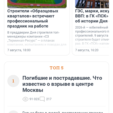
Строители «Образцовых
ГЭС, марки, искус
кварталов» встречают
ВВП: в ГК «ПСК» р
профессиональный
об истории Дня с
праздник на работе
2026-й — юбилейный го
профессионального пр
В преддверии Дня строителя топ-
строителей. 9 августа 2
менеджеры компании «СЗ
строителя будет отмечат
„Терминал-Ресурс“ — о планах
раз. В ГК «ПСК» напомни
компании, испытаниях и поводах для
появился праздник и к
осторожного оптимизма.
7 августа, 18:00
7 августа, 16:20
поменялась роль строит
ТОП 5
Погибшие и пострадавшие. Что
1
известно о взрыве в центре
Москвы
91 023
217