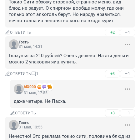
Токио Сити обхожу стороной, странное меню, вид 
блюд не радует. О спиртном вообще молчу, где они 
только этот алкоголь берут. Но народу нравиться, 
вечно толпа из непонятно кого на входе курит
+2
–1
ОТВЕТИТЬ
Гость
31 мая, 14:31
Глазунья за 210 рублей? Очень дешево. На эти деньги 
можно 2 упаковки яиц купить.
+3
–1
ОТВЕТИТЬ
1
ЫХ000
31 мая, 17:55
даже четыре. Не Пасха.
+3
–1
ОТВЕТИТЬ
Гость
31 мая, 13:55
Нечестно! Это реклама токио сити, половина блюд из 