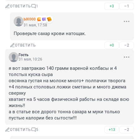
+3
–1
ОТВЕТИТЬ
1
ЫХ000
31 мая, 17:58
Проверьте сахар крови натощак.
+0
–2
ОТВЕТИТЬ
Гость
31 мая, 10:26
я вот завтракаю 140 грамм вареной колбасы и 4 
толстых куска сыра

овсянка густая на молоке много+ полпачки творога 
+4 полных столовых ложки сметаны и много джема 
сверхку

хватает на 5 часов физической работы на складе всю 
жизнь!!

а в статье все дорого тонна сахара м муки только 
пустые калории без сытости!!!
+13
–2
ОТВЕТИТЬ
5