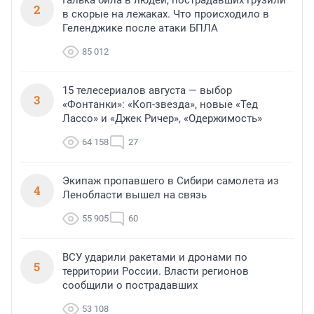
Галька била в людей, пострадавших грузили
2
в скорые на лежаках. Что происходило в
Геленджике после атаки БПЛА
85 012
15 телесериалов августа — выбор
3
«Фонтанки»: «Коп-звезда», новые «Тед
Лассо» и «Джек Ричер», «Одержимость»
64 158
27
Экипаж пропавшего в Сибири самолета из
4
Ленобласти вышел на связь
55 905
60
ВСУ ударили ракетами и дронами по
5
территории России. Власти регионов
сообщили о пострадавших
53 108