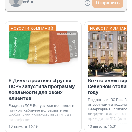
Войти
Отправить
НОВОСТИ КОМПАНИЙ
НОВОСТИ КОМПАНИ
В День строителя «Группа
Во что инвестиру
ЛСР» запустила программу
Северной столице
лояльности для своих
году
клиентов
По данным IBC Real Estat
инвестиций в недвижим
Раздел «ЛСР. Бонус» уже появился в
Петербурге в I полугоди
личном кабинете пользователей
лидирует жилье, на кот
мобильного приложения «ЛСР» на
приходится 51% (или 22 
смартфонах.
объёма всех заключённ
10 августа, 16:49
10 августа, 16:31