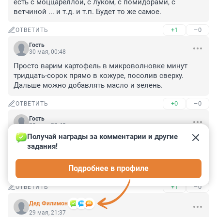
есть с моццареллой, с луком, с помидорами, с 
ветчиной ... и т.д. и т.п. Будет то же самое.
+1
–0
ОТВЕТИТЬ
Гость
30 мая, 00:48
Просто варим картофель в микроволновке минут 
тридцать-сорок прямо в кожуре, посолив сверху. 
Дальше можно добавлять масло и зелень.
+0
–0
ОТВЕТИТЬ
Гость
29 мая, 23:48
Получай награды за комментарии и другие 
В банальной картошке нет ничего плохого. Вот, 
задания!
только обычной простой картошки нет уже давно. Я 
не понимаю вкуса картошки, которая сейчас 
Подробнее в профиле
продается.
+1
–0
ОТВЕТИТЬ
Дед Филимон
29 мая, 21:37