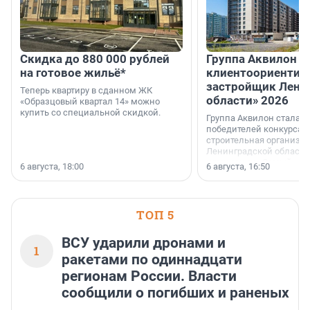
Скидка до 880 000 рублей
Группа Аквилон 
на готовое жильё*
клиентоориентир
застройщик Лени
Теперь квартиру в сданном ЖК
области» 2026
«Образцовый квартал 14» можно
купить со специальной скидкой.
Группа Аквилон стала 
победителей конкурса 
строительная организа
Ленинградской области 
номинации «Самый
6 августа, 18:00
6 августа, 16:50
клиентоориентированн
застройщик Ленинград
области».
ТОП 5
ВСУ ударили дронами и
1
ракетами по одиннадцати
регионам России. Власти
сообщили о погибших и раненых