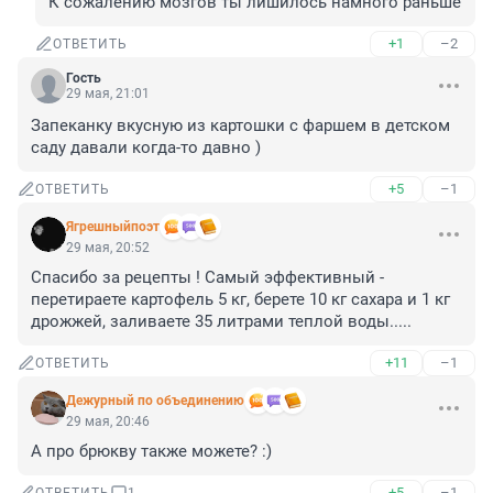
К сожалению мозгов ты лишилось намного раньше
+1
–2
ОТВЕТИТЬ
Гость
29 мая, 21:01
Запеканку вкусную из картошки с фаршем в детском 
саду давали когда-то давно )
+5
–1
ОТВЕТИТЬ
Ягрешныйпоэт
29 мая, 20:52
Спасибо за рецепты ! Самый эффективный - 
перетираете картофель 5 кг, берете 10 кг сахара и 1 кг 
дрожжей, заливаете 35 литрами теплой воды.....
+11
–1
ОТВЕТИТЬ
Дежурный по объединению
29 мая, 20:46
А про брюкву также можете? :)
+5
–1