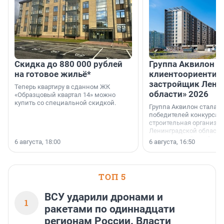
Скидка до 880 000 рублей
Группа Аквилон 
на готовое жильё*
клиентоориентир
застройщик Лени
Теперь квартиру в сданном ЖК
области» 2026
«Образцовый квартал 14» можно
купить со специальной скидкой.
Группа Аквилон стала 
победителей конкурса 
строительная организа
Ленинградской области 
номинации «Самый
6 августа, 18:00
6 августа, 16:50
клиентоориентированн
застройщик Ленинград
области».
ТОП 5
ВСУ ударили дронами и
1
ракетами по одиннадцати
регионам России. Власти