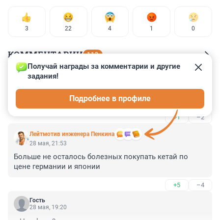
3
22
4
1
0
КОММЕНТАРИИ
113
Получай награды за комментарии и другие 
задания!
Гость
28 мая, 21:58
Подробнее в профиле
Рынок порешал.
+1
–2
Лейтмотив инженера Пенкина
28 мая, 21:53
Больше не осталось болезных покупать кетай по 
цене германии и японии
+5
–4
Гость
28 мая, 19:20