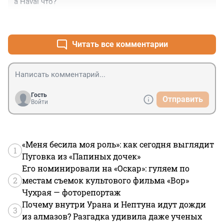
а Haval что?
+1
–1
Читать все комментарии
Гость
Отправить
Войти
«Меня бесила моя роль»: как сегодня выглядит
1
Пуговка из «Папиных дочек»
Его номинировали на «Оскар»: гуляем по
2
местам съемок культового фильма «Вор»
Чухрая — фоторепортаж
Почему внутри Урана и Нептуна идут дожди
3
из алмазов? Разгадка удивила даже ученых