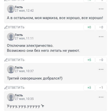
Гость
27 мая, 12:42
А в остальном, моя маркиза, все хорошо, все хорошо!
+0
–0
ОТВЕТИТЬ
Гость
27 мая, 11:11
Отключим электричество.

Возможно они без него летать не умеют.
+5
–0
ОТВЕТИТЬ
Гость
27 мая, 10:37
Третий скворешник добрался?)
+3
–1
ОТВЕТИТЬ
Гость
27 мая, 10:35
У-у-у-у, у-у-у, у-у-у-у-у 🦩