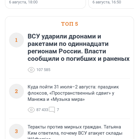
номинации «Самый
6 августа, 18:00
6 августа, 16:50
клиентоориентированн
застройщик Ленинград
области».
ТОП 5
ВСУ ударили дронами и
1
ракетами по одиннадцати
регионам России. Власти
сообщили о погибших и раненых
107 585
Куда пойти 31 июля–2 августа: праздник
2
флоксов, «Пространственный сдвиг» у
Манежа и «Музыка мира»
87 433
7
Теракты против мирных граждан. Татьяна
3
Ким ответила, почему ВСУ атакует склады