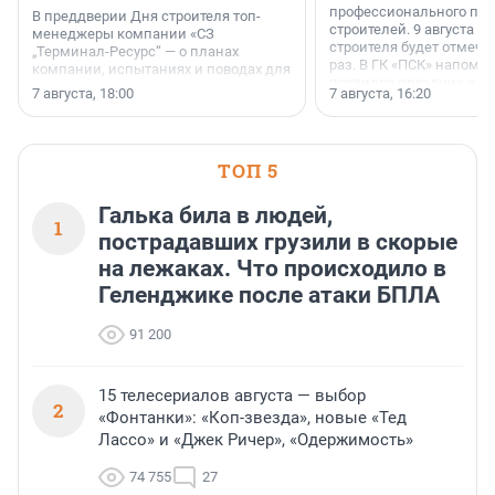
профессионального пр
В преддверии Дня строителя топ-
строителей. 9 августа 2
менеджеры компании «СЗ
строителя будет отмечат
„Терминал-Ресурс“ — о планах
раз. В ГК «ПСК» напомни
компании, испытаниях и поводах для
появился праздник и к
осторожного оптимизма.
7 августа, 18:00
7 августа, 16:20
поменялась роль строит
ТОП 5
Галька била в людей,
1
пострадавших грузили в скорые
на лежаках. Что происходило в
Геленджике после атаки БПЛА
91 200
15 телесериалов августа — выбор
2
«Фонтанки»: «Коп-звезда», новые «Тед
Лассо» и «Джек Ричер», «Одержимость»
74 755
27