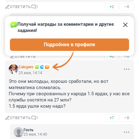
+2
–0
ОТВЕТИТЬ
1
Гость
25 мая, 15:13
Получай награды за комментарии и другие 
задания!
Совершенно верно! Я на лето часто там бываю и 
старателям там работаю...никому не говорю, где 
Подробнее в профиле
всё это ....
+0
–0
ОТВЕТИТЬ
Calogero
25 мая, 14:14
Это они молодцы, хорошо сработали, но вот 
математика сломалась.

Почему при сворованных у народа 1.5 ярдах, у нас все 
службы охотятся на 27 млн?

1.5 ярда ушли кому надо?
+7
–0
ОТВЕТИТЬ
1
Гость
25 мая, 14:40