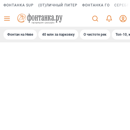
ФОНТАНКА SUP
(ОТ)ЛИЧНЫЙ ПИТЕР
ФОНТАНКА ГО
СЕРЕБР
Фонтан на Неве
40 млн за парковку
О чистоте рек
Топ-10, 