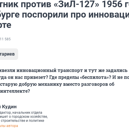
ник против «ЗиЛ-127» 1956 г
бурге поспорили про инноваци
рте
11 585
тариев
ивезли инновационный транспорт и тут же задались
да он нас привезет? Где пределы «беспилота»? И не п
старую добрую механику вместо разговоров об
 интеллекте?
 Кудин
дактор, начальник отдела
ишет о городском хозяйстве,
 строительстве и политике
алы автора