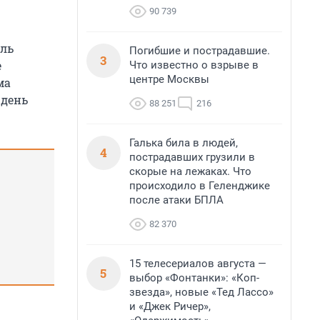
90 739
аль
Погибшие и пострадавшие.
3
е
Что известно о взрыве в
центре Москвы
ма
 день
88 251
216
Галька била в людей,
4
пострадавших грузили в
скорые на лежаках. Что
происходило в Геленджике
после атаки БПЛА
82 370
15 телесериалов августа —
5
выбор «Фонтанки»: «Коп-
звезда», новые «Тед Лассо»
и «Джек Ричер»,