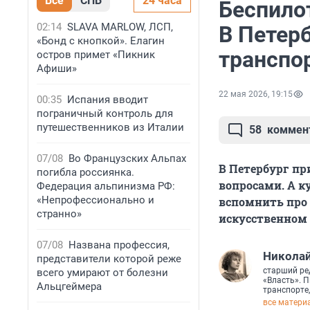
Все
СПБ
24 часа
Беспилот
02:14
SLAVA MARLOW, ЛСП,
В Петер
«Бонд с кнопкой». Елагин
транспо
остров примет «Пикник
Афиши»
22 мая 2026, 19:15
00:35
Испания вводит
пограничный контроль для
путешественников из Италии
58
коммен
07/08
Во Французских Альпах
В Петербург пр
погибла россиянка.
вопросами. А ку
Федерация альпинизма РФ:
«Непрофессионально и
вспомнить про 
странно»
искусственном
07/08
Названа профессия,
Николай
представители которой реже
старший ре
всего умирают от болезни
«Власть». П
Альцгеймера
транспорте,
все матери