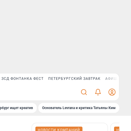
ЗСД ФОНТАНКА ФЕСТ
ПЕТЕРБУРГСКИЙ ЗАВТРАК
АФИША PLUS
рбург ищет креатив
Основатель Levrana и критика Татьяны Ким
Зач
НОВОСТИ КОМПАНИЙ
НОВОС