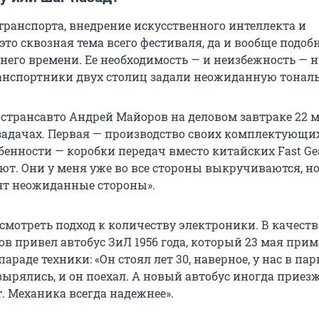
ранспорта, внедрение искусственного интеллекта и
это сквозная тема всего фестиваля, да и вообще подо
него времени. Ее необходимость — и неизбежность — н
ранспортники двух столиц задали неожиданную тональ
странсавто Андрей Майоров на деловом завтраке 22 
 задачах. Первая — производство своих комплектующи
обенности — коробки передач вместо китайских Fast Gea
т. Они у меня уже во все стороны выкручиваются, н
ят неожиданные стороны».
смотреть подход к количеству электроники. В качеств
в привел автобус ЗиЛ 1956 года, который 23 мая прим
араде техники: «Он стоял лет 30, наверное, у нас в пар
ырялись, и он поехал. А новый автобус иногда приезж
т. Механика всегда надежнее».