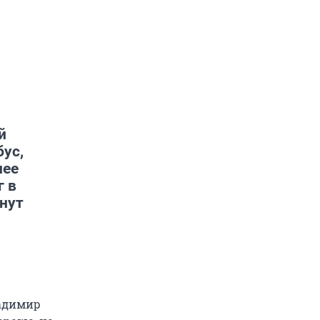
й
бус,
лее
г в
анут
ладимир