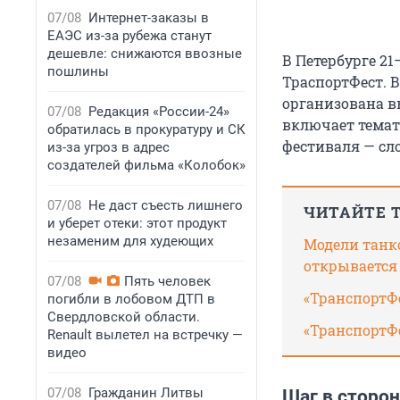
07/08
Интернет-заказы в
ЕАЭС из-за рубежа станут
дешевле: снижаются ввозные
В Петербурге 2
пошлины
ТраспортФест. 
организована в
07/08
Редакция «России-24»
включает темат
обратилась в прокуратуру и СК
фестиваля — сл
из-за угроз в адрес
создателей фильма «Колобок»
07/08
Не даст съесть лишнего
ЧИТАЙТЕ 
и уберет отеки: этот продукт
незаменим для худеющих
Модели танк
открывается
07/08
Пять человек
«ТранспортФе
погибли в лобовом ДТП в
Свердловской области.
«ТранспортФе
Renault вылетел на встречку —
видео
07/08
Гражданин Литвы
Шаг в сторон