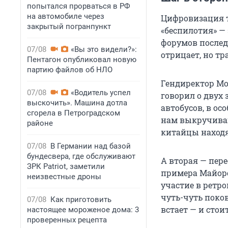
попытался прорваться в РФ
на автомобиле через
Цифровизация т
закрытый погранпункт
«беспилотия» — 
форумов послед
07/08
«Вы это видели?»:
отрицает, но т
Пентагон опубликовал новую
партию файлов об НЛО
Гендиректор Мо
07/08
«Водитель успел
говорил о двух
выскочить». Машина дотла
автобусов, в ос
сгорела в Петроградском
нам выкручиваю
районе
китайцы наход
07/08
В Германии над базой
бундесвера, где обслуживают
А вторая — пере
ЗРК Patriot, заметили
примера Майоро
неизвестные дроны
участие в ретроп
чуть-чуть поков
07/08
Как приготовить
встает — и стои
настоящее мороженое дома: 3
проверенных рецепта