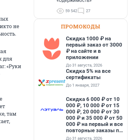
«Одержимость»
59 542
27
бных
ПРОМОКОДЫ
икто не
ность.
Скидка 1000 ₽ на
первый заказ от 3000
₽ на сайте и в
мая
приложении
х для
До 31 августа, 2026
r: «Руки
Скидка 5% на все
о
сертификаты
До 1 января, 2027
е
Скидка 6 000 ₽ от 10
000 ₽, 10 000 ₽ от 15
ет
000 ₽, 20 000 ₽ от 30
ке, там
000 ₽ и 35 000 ₽ от 50
ает,
000 ₽ на первый и все
повторные заказы по
промокоду НАБЕРИ
До 31 августа, 2026