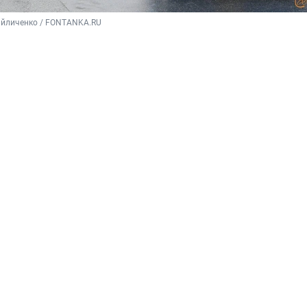
айличенко / FONTANKA.RU