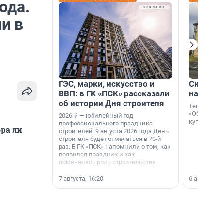
ода.
и в
ГЭС, марки, искусство и
Скидка
ВВП: в ГК «ПСК» рассказали
на гот
об истории Дня строителя
Теперь к
«Образцо
2026-й — юбилейный год
купить с
профессионального праздника
ора ли
строителей. 9 августа 2026 года День
строителя будет отмечаться в 70-й
раз. В ГК «ПСК» напомнили о том, как
появился праздник и как
поменялась роль строительства.
7 августа, 16:20
6 августа,