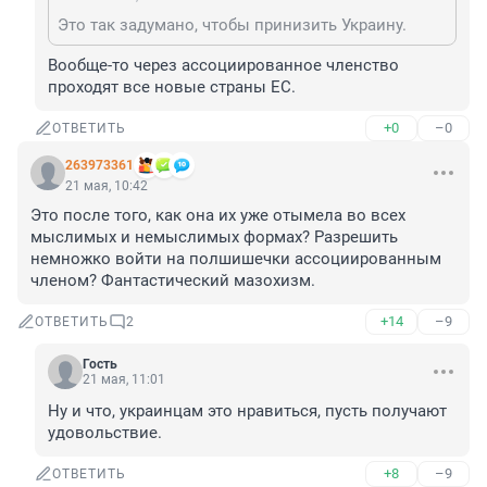
Это так задумано, чтобы принизить Украину.
Вообще-то через ассоциированное членство 
проходят все новые страны ЕС.
+0
–0
ОТВЕТИТЬ
263973361
21 мая, 10:42
Это после того, как она их уже отымела во всех 
мыслимых и немыслимых формах? Разрешить 
немножко войти на полшишечки ассоциированным 
членом? Фантастический мазохизм.
+14
–9
ОТВЕТИТЬ
2
Гость
21 мая, 11:01
Ну и что, украинцам это нравиться, пусть получают 
удовольствие.
+8
–9
ОТВЕТИТЬ