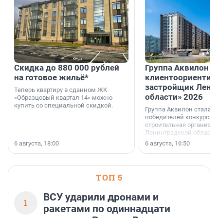
Скидка до 880 000 рублей
Группа Аквилон 
на готовое жильё*
клиентоориентир
застройщик Лени
Теперь квартиру в сданном ЖК
области» 2026
«Образцовый квартал 14» можно
купить со специальной скидкой.
Группа Аквилон стала 
победителей конкурса 
строительная организа
Ленинградской области 
номинации «Самый
6 августа, 18:00
6 августа, 16:50
клиентоориентированн
застройщик Ленинград
области».
ТОП 5
ВСУ ударили дронами и
1
ракетами по одиннадцати