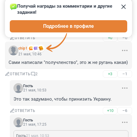
Гость
21 мая, 16:35
Получай награды за комментарии и другие 
Украина занимает 104-е место в мире и разделяет позицию одной из самых коррумпированных стран Европы.
задания!
Для полноты картины: Украина 104-е, Россия -157-е. 
Подробнее в профиле
Всего в списке 181 страна.
+0
–0
ОТВЕТИТЬ
chip1
21 мая, 10:46
Сами написали "получленство", это ж не ругань какая)
+3
–1
ОТВЕТИТЬ
2
Гость
21 мая, 10:53
Это так задумано, чтобы принизить Украину.
+10
–6
ОТВЕТИТЬ
Гость
21 мая, 17:25
Гость
21 мая, 10:53