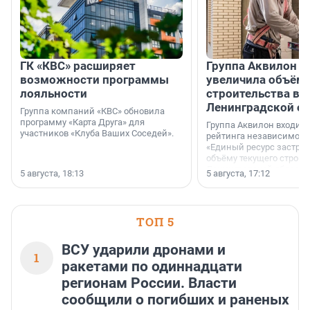
ГК «КВС» расширяет
Группа Аквилон н
возможности программы
увеличила объём 
лояльности
строительства в
Ленинградской о
Группа компаний «КВС» обновила
программу «Карта Друга» для
Группа Аквилон входит 
участников «Клуба Ваших Соседей».
рейтинга независимого
«Единый ресурс застро
объёму текущего строит
Ленинградской области
5 августа, 18:13
5 августа, 17:12
время компания реализу
185 429 кв. метров жиль
больше, чем в 1 квартал
ТОП 5
ВСУ ударили дронами и
1
ракетами по одиннадцати
регионам России. Власти
сообщили о погибших и раненых