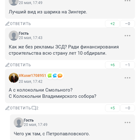
20 мая, 17:49
Лучший вид из шарика на Зингере.
+2
–0
ОТВЕТИТЬ
Гость
20 мая, 17:43
Как же без рекламы ЗСД? Ради финансирования 
строительства всю страну лет 10 обдирали.
+6
–1
ОТВЕТИТЬ
VKuser1708951
20 мая, 17:42
А с колокольни Смольного?

С Колокольни Владимирского собора?
+5
–0
ОТВЕТИТЬ
2
Гость
20 мая, 17:49
Чего уж там, с Петропавловского.