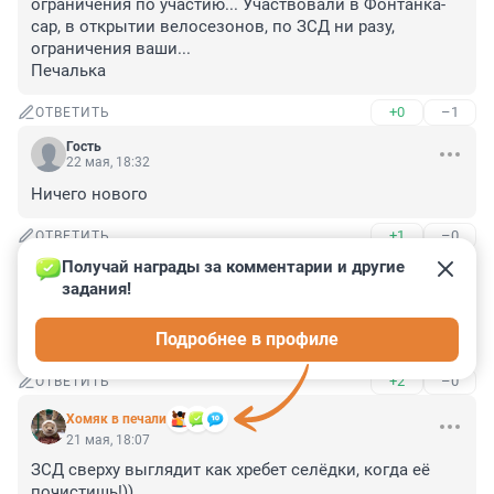
ограничения по участию... Участвовали в Фонтанка-
сар, в открытии велосезонов, по ЗСД ни разу, 
ограничения ваши...

Печалька
+0
–1
ОТВЕТИТЬ
Гость
22 мая, 18:32
Ничего нового
+1
–0
ОТВЕТИТЬ
Получай награды за комментарии и другие 
Гость
22 мая, 10:45
задания!
Из газмяса вид на Великолукский комбинат Колесом 
Подробнее в профиле
и обратно....это лучшие открытки "развития" СПб
+2
–0
ОТВЕТИТЬ
Хомяк в печали
21 мая, 18:07
ЗСД сверху выглядит как хребет селёдки, когда её 
почистишь!))