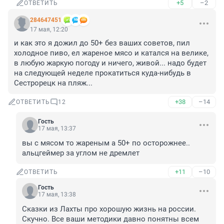
+5
–2
ОТВЕТИТЬ
284647451
17 мая, 12:20
и как это я дожил до 50+ без ваших советов, пил 
холодное пиво, ел жареное мясо и катался на велике, 
в любую жаркую погоду и ничего, живой... надо будет 
на следующей неделе прокатиться куда-нибудь в 
Сестрорецк на пляж...
+38
–14
ОТВЕТИТЬ
12
Гость
17 мая, 13:37
вы с мясом то жареным а 50+ по осторожнее.. 
альцгеймер за углом не дремлет
+11
–10
ОТВЕТИТЬ
Гость
17 мая, 13:38
Сказки из Лахты про хорошую жизнь на россии. 
Скучно. Все ваши методики давно понятны всем 