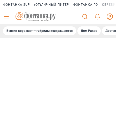
ФОНТАНКА SUP
(ОТ)ЛИЧНЫЙ ПИТЕР
ФОНТАНКА ГО
СЕРЕБР
Бензин дорожает — гибриды возвращаются
Дом Радио
Достав