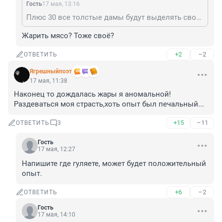
Гость
17 мая, 13:16
Плюс 30 все толстые дамы будут выделять свой расплавившийся жир и собирать в баночки. И дарить мсяо.
Жарить мясо? Тоже своё?
+2
–2
ОТВЕТИТЬ
Ягрешныйпоэт
17 мая, 11:38
Наконец то дождалась жары я аномальной! 
Раздеваться моя страсть,хоть опыт был печальный...
+15
–11
ОТВЕТИТЬ
3
Гость
17 мая, 12:27
Напишите где гуляете, может будет положительный 
опыт.
+6
–2
ОТВЕТИТЬ
Гость
17 мая, 14:10