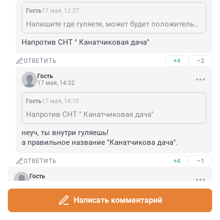
Гость
17 мая, 12:27
Напишите где гуляете, может будет положительный опыт.
Напротив СНТ " Канатчиковая дача"
+4
–2
ОТВЕТИТЬ
Гость
17 мая, 14:32
Гость
17 мая, 14:10
Напротив СНТ " Канатчиковая дача"
неуч, ты внутри гуляешь!

а правильное название "Канатчикова дача".
+4
–1
ОТВЕТИТЬ
Гость
17 мая, 11:36
Ну хоть погреемся от сырости.

Написать комментарий
Выживает сильнейший, чтобы дать более 
приспособленное потомство.