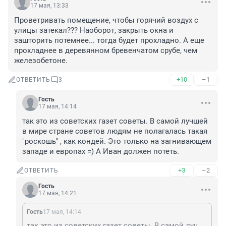
17 мая, 13:33
Проветривать помещение, чтобы горячий воздух с 
улицы затекал??? Наоборот, закрыть окна и 
зашторить потемнее... тогда будет прохладно. А еще 
прохладнее в деревянном бревенчатом срубе, чем 
железобетоне.
+10
–1
ОТВЕТИТЬ
3
Гость
17 мая, 14:14
так это из советских газет советы. В самой лучшей 
в мире стране советов людям не полагалась такая 
"роскошь" , как кондей. Это только на загнивающем 
западе и европах =) А Иван должен потеть.
+3
–2
ОТВЕТИТЬ
Гость
17 мая, 14:21
Гость
17 мая, 14:14
так это из советских газет советы. В самой лучшей в мире стране советов людям не полагалась такая "роскошь" , как кондей. Это только на загнивающем западе и европах =) А Иван должен потеть.