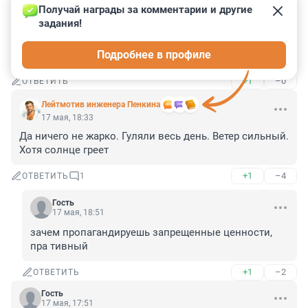
Получай награды за комментарии и другие 
Гость
17 мая, 20:46
задания!
Жара кончится быстрее, чем я прочитаю эти дурацкие 
Подробнее в профиле
советы...
+1
–0
ОТВЕТИТЬ
Лейтмотив инженера Пенкина
17 мая, 18:33
Да ничего не жарко. Гуляли весь день. Ветер сильный. 
Хотя солнце греет
+1
–4
ОТВЕТИТЬ
1
Гость
17 мая, 18:51
зачем пропагандируешь запрещенные ценности, 
пра тивный
+1
–2
ОТВЕТИТЬ
Гость
17 мая, 17:51