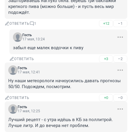
Зашториваешь наглухо окна. Берешь три баклажки 
крепкого пива (можно больше) - и пусть весь мир 
подождёт.
+12
–1
ОТВЕТИТЬ
1
Гость
17 мая, 13:24
забыл еще малек водочки к пиву
+3
–2
ОТВЕТИТЬ
Гость
17 мая, 12:41
Ну наши метеорологи начюусились давать прогнозы 
50/50. Подождем, посмотрим.
+0
–0
ОТВЕТИТЬ
Гость
17 мая, 12:25
Лучший рецепт - с утра идёшь в КБ за поллитрой. 
Лучше литр. И до вечера нет проблем.