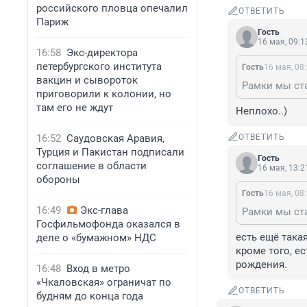
российского пловца опечалил
ОТВЕТИТЬ
Париж
Гость
16 мая, 09:1
16:58
Экс-директора
петербургского института
Гость
16 мая, 08
вакцин и сывороток
приговорили к колонии, но
там его не ждут
Неплохо..)
16:52
Саудовская Аравия,
ОТВЕТИТЬ
Турция и Пакистан подписали
Гость
соглашение в области
16 мая, 13:2
обороны
Гость
16 мая, 08
16:49
Экс-глава
Госфильмофонда оказался в
есть ещё такая
деле о «бумажном» НДС
кроме того, е
рождения.
16:48
Вход в метро
«Чкаловская» ограничат по
ОТВЕТИТЬ
будням до конца года