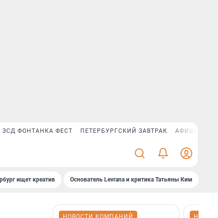
ЗСД ФОНТАНКА ФЕСТ
ПЕТЕРБУРГСКИЙ ЗАВТРАК
АФИША PLUS
рбург ищет креатив
Основатель Levrana и критика Татьяны Ким
Зач
НОВОСТИ КОМПАНИЙ
НОВОС