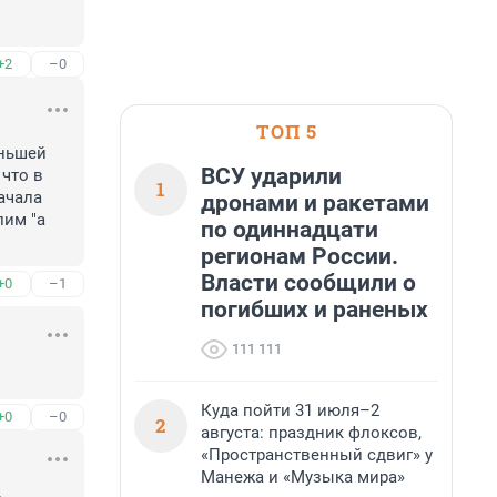
+2
–0
ТОП 5
ньшей 
ВСУ ударили
что в 
1
ачала 
дронами и ракетами
им "а 
по одиннадцати
регионам России.
Власти сообщили о
+0
–1
погибших и раненых
111 111
Куда пойти 31 июля–2
+0
–0
2
августа: праздник флоксов,
«Пространственный сдвиг» у
Манежа и «Музыка мира»