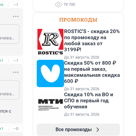
79 700
+6
–1
ПРОМОКОДЫ
ROSTIC'S - скидка 20%
по промокоду на
Рамки мы ставим себе только сами. Да, нам предлагают, их готовят, заворачивают в блестящие обёртки, но решение принимаем мы. Отдаться воле "того, кто всё за нас решит", это тоже осознанный выбор и за него тоже придётся нести ответственность.
любой заказ от
3199₽!
До 31 августа, 2026
+1
–1
Скидка 50% от 800 ₽
на первый заказ,
максимальная скидка
600 ₽
До 31 августа, 2026
Рамки мы ставим себе только сами. Да, нам предлагают, их готовят, заворачивают в блестящие обёртки, но решение принимаем мы. Отдаться воле "того, кто всё за нас решит", это тоже осознанный выбор и за него тоже придётся нести ответственность.
Скидка 10% на ВО и
СПО в первый год
обучения
ся с 
До 31 августа, 2026
+1
–0
Все промокоды