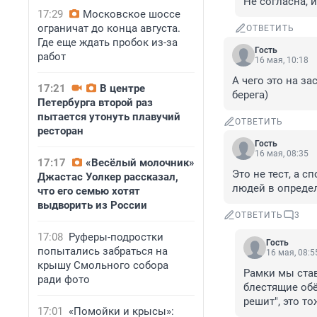
Не согласна, 
17:29
Московское шоссе
ограничат до конца августа.
ОТВЕТИТЬ
Где еще ждать пробок из-за
Гость
работ
16 мая, 10:18
А чего это на за
17:21
В центре
берега)
Петербурга второй раз
пытается утонуть плавучий
ОТВЕТИТЬ
ресторан
Гость
16 мая, 08:35
17:17
«Весёлый молочник»
Это не тест, а 
Джастас Уолкер рассказал,
людей в определё
что его семью хотят
выдворить из России
ОТВЕТИТЬ
3
17:08
Руферы-подростки
Гость
попытались забраться на
16 мая, 08:5
крышу Смольного собора
Рамки мы став
ради фото
блестящие обё
решит", это т
17:01
«Помойки и крысы»: