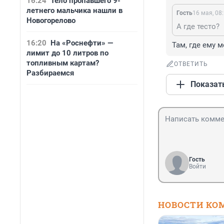
16:24
Тело пропавшего 9-
летнего мальчика нашли в
Гость
16 мая, 08
Новогорелово
А где тесто?
16:20
На «Роснефти» —
Там, где ему м
лимит до 10 литров по
топливным картам?
ОТВЕТИТЬ
Разбираемся
Показат
Гость
Войти
НОВОСТИ КО