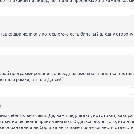
ибо я никакой не лидер, вся полна проблемами и комплексами
ставке два челика у которых уже есть билеты? (в одну сторону 
способ программирования, очередная смешная попытка постави
нные рамки, в т.ч. и Детей! )
5
им себе только сами. Да, нам предлагают, их готовят, завора
ртки, но решение принимаем мы. Отдаться воле "того, кто всё 
оже осознанный выбор и за него тоже придётся нести ответств