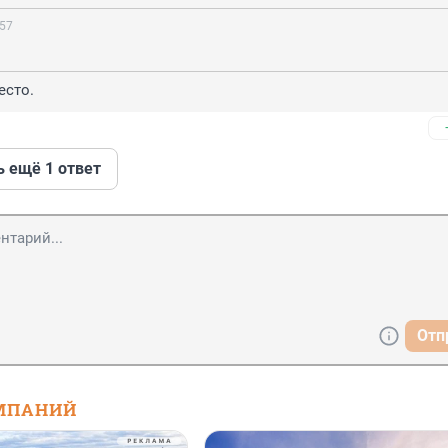
:57
есто.
ь ещё 1 ответ
Отп
МПАНИЙ