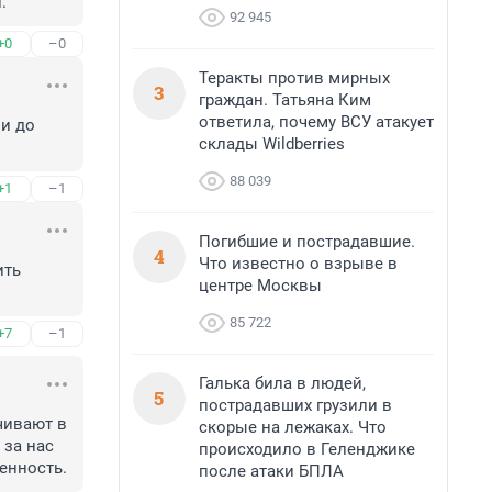
.
92 945
+0
–0
Теракты против мирных
3
граждан. Татьяна Ким
ответила, почему ВСУ атакует
и до 
склады Wildberries
88 039
+1
–1
Погибшие и пострадавшие.
4
Что известно о взрыве в
ть 
центре Москвы
85 722
+7
–1
Галька била в людей,
5
пострадавших грузили в
чивают в 
скорые на лежаках. Что
за нас 
происходило в Геленджике
енность.
после атаки БПЛА