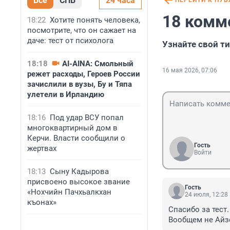
Все
СПБ
24 часа
ПЕРЕЙТИ К ПУ
18 комм
18:22
Хотите понять человека,
посмотрите, что он сажает на
даче: тест от психолога
Узнайте свой т
18:18
AI-AINA: Смольный
16 мая 2026, 07:06
режет расходы, Героев России
зачислили в вузы, Бу и Тяпа
улетели в Ирландию
18:16
Под удар ВСУ попал
многоквартирный дом в
Керчи. Власти сообщили о
Гость
жертвах
Войти
18:13
Сыну Кадырова
присвоено высокое звание
Гость
«Нохчийн Пачхьалкхан
24 июля, 12:28
къонах»
Спасибо за тест
Вообщем не Айзе