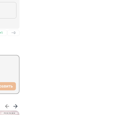
+1
–0
равить