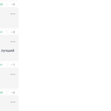
+0
–0
+1
–0
 лучший 
+1
–1
+0
–0