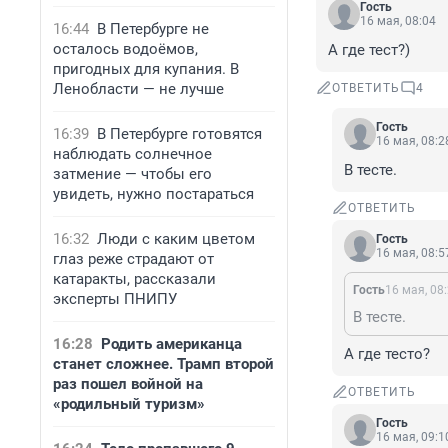
Гость
16 мая, 08:04
16:44
В Петербурге не
осталось водоёмов,
А где тест?)
пригодных для купания. В
Ленобласти — не лучше
ОТВЕТИТЬ
4
Гость
16:39
В Петербурге готовятся
16 мая, 08:2
наблюдать солнечное
В тесте.
затмение — чтобы его
увидеть, нужно постараться
ОТВЕТИТЬ
16:32
Люди с каким цветом
Гость
16 мая, 08:5
глаз реже страдают от
катаракты, рассказали
Гость
16 мая, 08
эксперты ПНИПУ
В тесте.
16:28
Родить американца
А где тесто?
станет сложнее. Трамп второй
раз пошел войной на
ОТВЕТИТЬ
«родильный туризм»
Гость
16 мая, 09:1