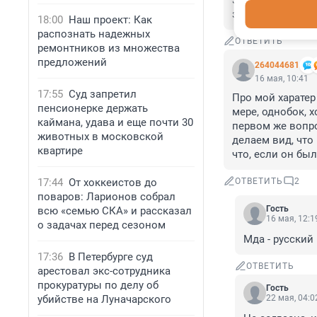
этот тест расск
зарабатывать на
18:00
Наш проект: Как
распознать надежных
ОТВЕТИТЬ
ремонтников из множества
предложений
264044681
16 мая, 10:41
17:55
Суд запретил
Про мой харатер
пенсионерке держать
мере, однобок, х
каймана, удава и еще почти 30
первом же вопрос
животных в московской
делаем вид, что
квартире
что, если он был
17:44
От хоккеистов до
ОТВЕТИТЬ
2
поваров: Ларионов собрал
Гость
всю «семью СКА» и рассказал
16 мая, 12:1
о задачах перед сезоном
Мда - русский
17:36
В Петербурге суд
ОТВЕТИТЬ
арестовал экс-сотрудника
прокуратуры по делу об
Гость
убийстве на Луначарского
22 мая, 04:0