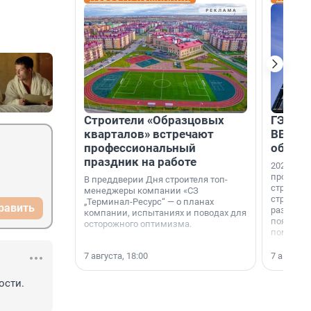
Строители «Образцовых
ГЭС, м
кварталов» встречают
ВВП: в
профессиональный
об ист
праздник на работе
2026-й —
професси
В преддверии Дня строителя топ-
строителе
менеджеры компании «СЗ
строителя
„Терминал-Ресурс“ — о планах
равить
раз. В ГК
компании, испытаниях и поводах для
появился
осторожного оптимизма.
поменяла
7 августа, 18:00
7 августа,
сти. 