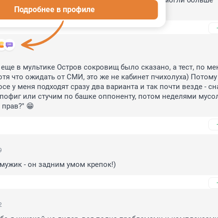
ажет НАМ какой у ВАС тип характера, чтобы МЫ могли больше 
Подробнее в профиле
 рекламе.
 еще в мультике Остров сокровищ было сказано, а тест, по ме
отя что ожидать от СМИ, это же не кабинет пчихолуха) Потому 
е у меня подходят сразу два варианта и так почти везде - сн
 пофиг или стучим по башке оппоненту, потом неделями мусол
 прав?" 😁
9
 мужик - он задним умом крепок!)
2