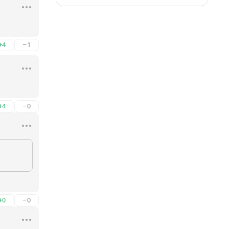
+4
–1
+4
–0
+0
–0