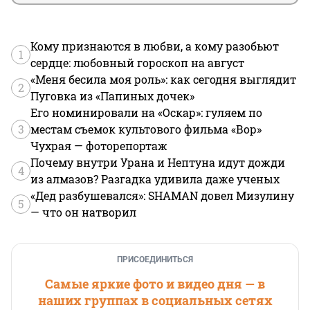
Кому признаются в любви, а кому разобьют
1
сердце: любовный гороскоп на август
«Меня бесила моя роль»: как сегодня выглядит
2
Пуговка из «Папиных дочек»
Его номинировали на «Оскар»: гуляем по
3
местам съемок культового фильма «Вор»
Чухрая — фоторепортаж
Почему внутри Урана и Нептуна идут дожди
4
из алмазов? Разгадка удивила даже ученых
«Дед разбушевался»: SHAMAN довел Мизулину
5
— что он натворил
ПРИСОЕДИНИТЬСЯ
Самые яркие фото и видео дня — в
наших группах в социальных сетях