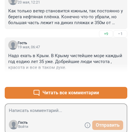
20 мая, 12:21
Как только ветер становится южным, так постоянно у 
берега нефтяная плёнка. Конечно что-то убрали, но 
большая часть лежит на диких пляжах и 350м от 
берега сильное течение в сторону Геленджика, там 
+9
–1
полоса нефти, а сколько на дне еще, потеплеет и 
увидим, местные у кого гостиничный бизнес, на 
Гость
перебой зазывают и пишут что всё отлично, вот 
19 мая, 06:47
только фото и видео выкладывают давнишние. Море 
Надо ехать в Крым. В Крыму чистейшее море каждый 
реально грязное и ч этом году не думаю что 
год ездию лет 35 уже. Добрейшие люди чистота , 
очистится, у нас что-то убрали, но большую часть 
красота и все в таком духе.
закопали бульдозером.
+2
–0
Читать все комментарии
Гость
Отправить
Войти