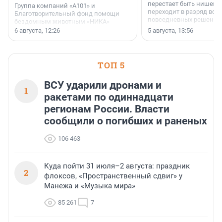
перестает быть нишевы
Группа компаний «А101» и
переходит в разряд вос
Благотворительный фонд помощи
повседневных решений
бездомным животным «НИКА»
заключили соглашение о
6 августа, 12:26
5 августа, 13:56
стратегическом сотрудничестве.
ТОП 5
ВСУ ударили дронами и
1
ракетами по одиннадцати
регионам России. Власти
сообщили о погибших и раненых
106 463
Куда пойти 31 июля–2 августа: праздник
2
флоксов, «Пространственный сдвиг» у
Манежа и «Музыка мира»
85 261
7