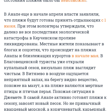
состояния пляжей было бы
невозможно
.
В Анапе еще в начале апреля власти заявляли,
что пляжи будут готовы принять отдыхающих
с 1
июня
. При этом волонтеры утверждали, что
далеко не все последствия экологической
катастрофы в Керченском проливе
ликвидированы. Местные жители показывают в
блогах и соцсетях, что происходит на пляжах
Анапы и близлежащих курортов
в начале мая
. В
Благовещенской туристы уже открыли
купальный сезон, визуально пляж выглядит
чистым. В Витязево в воздухе ощущается
неприятный запах, на берегу видно вещество,
похожее на мазут, а на пляже валяются мертвые
птицы и птичьи перья. Похожая ситуация в
Джемете. В самой Анапе активно готовят пляжи к
сезону, завозят новый песок. Но не привычный
кварцевый морской, а коричневатый, карьерный.