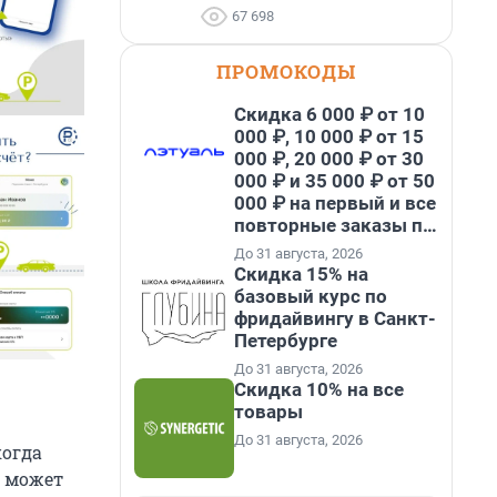
67 698
ПРОМОКОДЫ
Скидка 6 000 ₽ от 10
000 ₽, 10 000 ₽ от 15
000 ₽, 20 000 ₽ от 30
000 ₽ и 35 000 ₽ от 50
000 ₽ на первый и все
повторные заказы по
промокоду НАБЕРИ
До 31 августа, 2026
Скидка 15% на
базовый курс по
фридайвингу в Санкт-
Петербурге
До 31 августа, 2026
Скидка 10% на все
товары
До 31 августа, 2026
когда
, может