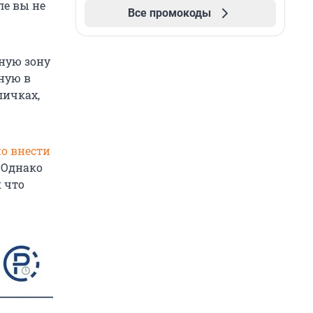
ле вы не
Все промокоды
ную зону
нную в
ичках,
о внести
 Однако
к что