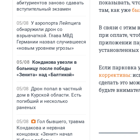
показывать, что
абитуриентов заново сдавать
вступительный экзамен
там, как уже
бы
05/08
У аэропорта Лейпцига
В связи с этим
обнаружили дрон со
при оплате, что
взрывчаткой. Глава МВД
Германии назвал случившееся
приложении па
«новым уровнем угрозы»
установленных 
05/08
Кондакова увезли в
Если парковка 
больницу после победы
коррективы
: и
«Зенита» над «Балтикой»
сделать это мож
05/08
Дрон попал в частный
будьте внимате
дом в Курской области. Есть
погибший и несколько
раненых
05/08
Гол бывшего, травма
Кондакова и нервная
концовка: «Зенит» начал