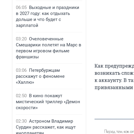
06:05
Выходные и праздники
в 2027 году: как отдыхать
дольше и что будет с
зарплатой
03:20
Очеловеченные
Смешарики полетят на Марс в
первом игровом фильме
франшизы
Как предупрежд
03:06
Петербуржцам
возникать слож
расскажут о феномене
к аккаунту. В 
«Халлю»
привязанными к
02:50
В кино покажут
мистический триллер «Демон
скорости»
02:30
Астроном Владимир
Сурдин расскажет, как ищут
инопланетян