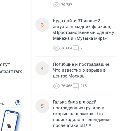
76 787
Куда пойти 31 июля–2
3
августа: праздник флоксов,
«Пространственный сдвиг» у
Манежа и «Музыка мира»
76 604
7
огут
Погибшие и пострадавшие.
4
Что известно о взрыве в
ивязанных
центре Москвы
76 465
215
Галька била в людей,
5
пострадавших грузили в
скорые на лежаках. Что
происходило в Геленджике
после атаки БПЛА