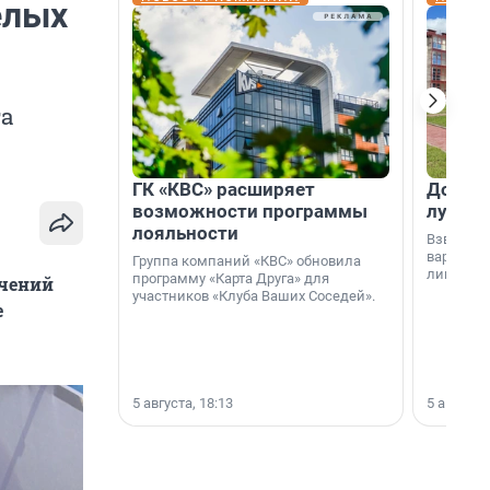
елых
та
ГК «КВС» расширяет
Дом ил
возможности программы
лучше 
лояльности
Взвешива
варианто
Группа компаний «КВС» обновила
лишнего 
программу «Карта Друга» для
ичений
участников «Клуба Ваших Соседей».
е
5 августа, 18:13
5 августа,