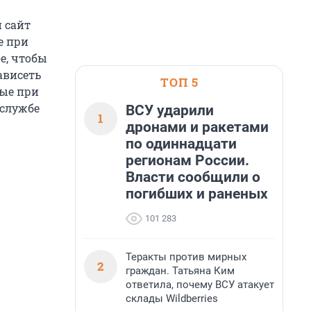
 сайт
е при
е, чтобы
ависеть
ТОП 5
рые при
-службе
ВСУ ударили
1
дронами и ракетами
по одиннадцати
регионам России.
Власти сообщили о
погибших и раненых
101 283
Теракты против мирных
2
граждан. Татьяна Ким
ответила, почему ВСУ атакует
склады Wildberries