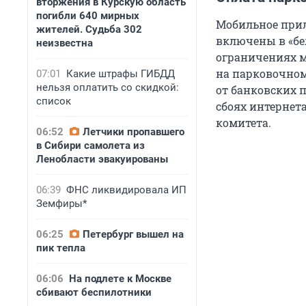
вторжения в Курскую область
погибли 640 мирных
Мобильное прил
жителей. Судьба 302
включены в «бе
неизвестна
ограничениях м
на парковочном
07:01
Какие штрафы ГИБДД
нельзя оплатить со скидкой:
от банковских 
список
сбоях интернета
комитета.
06:52
Летчики пропавшего
в Сибири самолета из
Ленобласти эвакуированы
06:39
ФНС ликвидировала ИП
Земфиры*
06:25
Петербург вышел на
пик тепла
06:06
На подлете к Москве
сбивают беспилотники