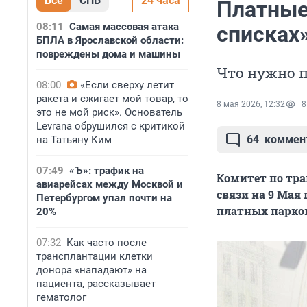
Все
СПБ
24 часа
Платные
08:11
Самая массовая атака
списках»
БПЛА в Ярославской области:
повреждены дома и машины
Что нужно 
08:00
«Если сверху летит
ракета и сжигает мой товар, то
8 мая 2026, 12:32
8
это не мой риск». Основатель
Levrana обрушился с критикой
64
коммен
на Татьяну Ким
07:49
«Ъ»: трафик на
Комитет по тра
авиарейсах между Москвой и
связи на 9 Мая
Петербургом упал почти на
платных парков
20%
07:32
Как часто после
трансплантации клетки
донора «нападают» на
пациента, рассказывает
гематолог