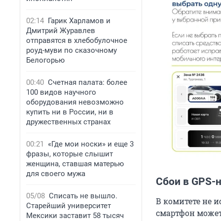
02:14
Гарик Харламов и
Дмитрий Журавлев
отправятся в хлебобулочное
роуд-муви по сказочному
Белогорью
00:40
Счетная палата: более
100 видов научного
оборудования невозможно
купить ни в России, ни в
дружественных странах
00:21
«Где мои носки» и еще 3
фразы, которые слышит
женщина, ставшая матерью
для своего мужа
Сбои в GPS-
05/08
Списать не вышло.
В комитете не 
Старейший университет
смартфон может
Мексики заставит 58 тысяч