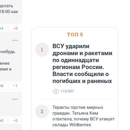
елать 
8-00 как 
+4
–0
ТОП 5
ВСУ ударили
1
нибудь 
дронами и ракетами
по одиннадцати
ение 
регионам России.
емя и 
Власти сообщили о
погибших и раненых
+8
–1
113 957
Теракты против мирных
2
граждан. Татьяна Ким
ответила, почему ВСУ атакует
+0
–0
склады Wildberries