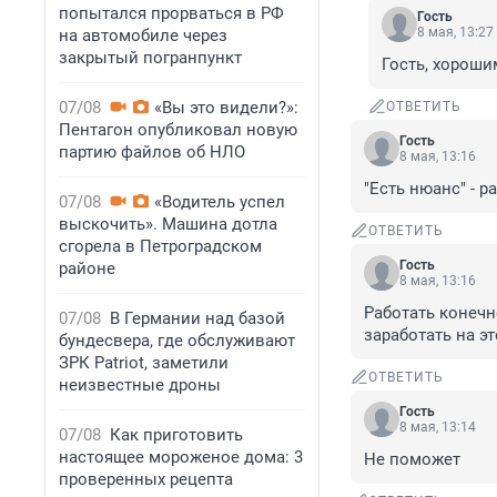
попытался прорваться в РФ
Гость
8 мая, 13:27
на автомобиле через
закрытый погранпункт
Гость, хорош
07/08
«Вы это видели?»:
ОТВЕТИТЬ
Пентагон опубликовал новую
Гость
партию файлов об НЛО
8 мая, 13:16
"Есть нюанс" - р
07/08
«Водитель успел
выскочить». Машина дотла
ОТВЕТИТЬ
сгорела в Петроградском
Гость
районе
8 мая, 13:16
Работать конечн
07/08
В Германии над базой
заработать на э
бундесвера, где обслуживают
ЗРК Patriot, заметили
ОТВЕТИТЬ
неизвестные дроны
Гость
8 мая, 13:14
07/08
Как приготовить
настоящее мороженое дома: 3
Не поможет
проверенных рецепта