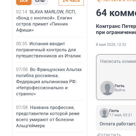
Все
СПБ
24 часа
ПЕРЕЙТИ К ПУ
64 комм
02:14
SLAVA MARLOW, ЛСП,
«Бонд с кнопкой». Елагин
остров примет «Пикник
Комтранс Петер
Афиши»
при ограничени
00:35
Испания вводит
8 мая 2026, 12:32
пограничный контроль для
путешественников из Италии
07/08
Во Французских Альпах
погибла россиянка.
Федерация альпинизма РФ:
Гость
«Непрофессионально и
Войти
странно»
07/08
Названа профессия,
Гость
представители которой реже
17 мая, 03:21
всего умирают от болезни
Оплата работает,
Альцгеймера
ОТВЕТИТЬ