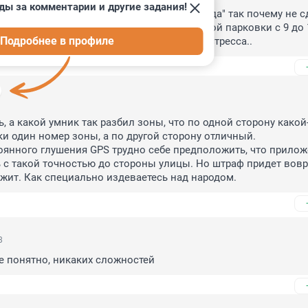
ды за комментарии и другие задания!
ится как заявлено "удобство жителей города" так почему не сд
дники бесплатно? Сократить время платной парковки с 9 до 1
Подробнее в профиле
о дня? Дайте людям ЖИТЬ а не добавлять стресса..
, а какой умник так разбил зоны, что по одной сторону какой-
и один номер зоны, а по другой сторону отличный.

оянного глушения GPS трудно себе предположить, что прилож
 с такой точностью до стороны улицы. Но штраф придет вовр
жит. Как специально издеваетесь над народом.
8
е понятно, никаких сложностей