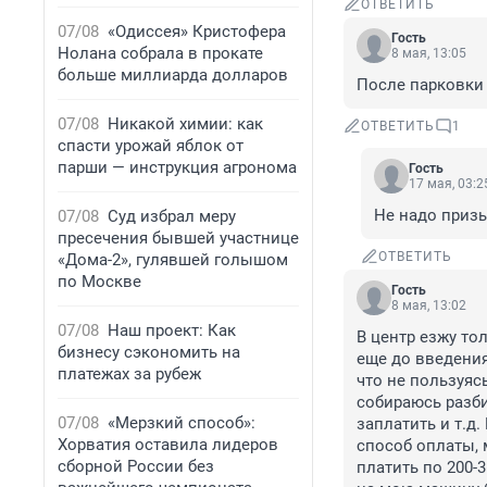
ОТВЕТИТЬ
07/08
«Одиссея» Кристофера
Гость
Нолана собрала в прокате
8 мая, 13:05
больше миллиарда долларов
После парковки
07/08
Никакой химии: как
ОТВЕТИТЬ
1
спасти урожай яблок от
парши — инструкция агронома
Гость
17 мая, 03:2
Не надо призы
07/08
Суд избрал меру
пресечения бывшей участнице
ОТВЕТИТЬ
«Дома-2», гулявшей голышом
по Москве
Гость
8 мая, 13:02
07/08
Наш проект: Как
В центр езжу то
бизнесу сэкономить на
еще до введения
платежах за рубеж
что не пользуяс
собираюсь разби
07/08
«Мерзкий способ»:
заплатить и т.д
Хорватия оставила лидеров
способ оплаты, м
сборной России без
платить по 200-