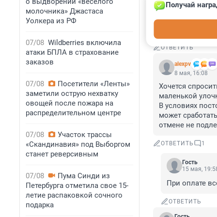
о выдворении «веселого
Получай награ
Если целью став
молочника» Джастаса
выходные и праз
Уолкера из РФ
и время рабочег
07/08
Wildberries включила
ОТВЕТИТЬ
атаки БПЛА в страхование
заказов
alexpv
8 мая, 16:08
07/08
Посетители «Ленты»
Хочется спросить
заметили острую нехватку
маленькой улочк
овощей после пожара на
В условиях пост
распределительном центре
может сработать
отмене не подле
07/08
Участок трассы
«Скандинавия» под Выборгом
ОТВЕТИТЬ
1
станет реверсивным
Гость
15 мая, 19:5
07/08
Пума Синди из
При оплате вс
Петербурга отметила свое 15-
летие распаковкой сочного
ОТВЕТИТЬ
подарка
Гость