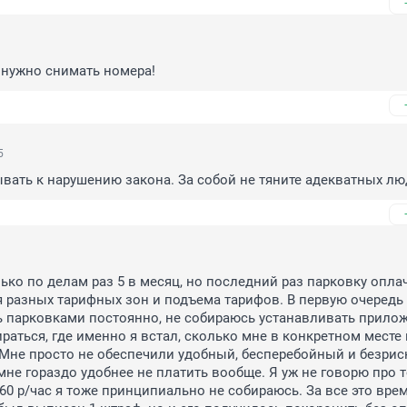
 нужно снимать номера!
5
вать к нарушению закона. За собой не тяните адекватных лю
лько по делам раз 5 в месяц, но последний раз парковку опла
 разных тарифных зон и подъема тарифов. В первую очередь п
ь парковками постоянно, не собираюсь устанавливать приложе
раться, где именно я встал, сколько мне в конкретном месте 
. Мне просто не обеспечили удобный, бесперебойный и безрис
не гораздо удобнее не платить вообще. Я уж не говорю про то
360 р/час я тоже принципиально не собираюсь. За все это врем