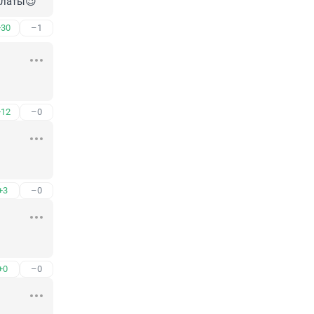
платы😉
+30
–1
+12
–0
+3
–0
+0
–0