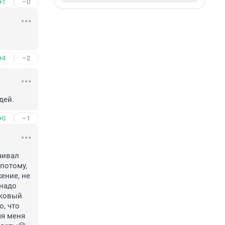
+1
–0
+4
–2
дей.
+0
–1
чивал 
отому, 
ние, не 
надо 
ковый 
, что 
я меня 