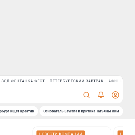
ЗСД ФОНТАНКА ФЕСТ
ПЕТЕРБУРГСКИЙ ЗАВТРАК
АФИША PLUS
рбург ищет креатив
Основатель Levrana и критика Татьяны Ким
Зач
НОВОСТИ КОМПАНИЙ
НОВОС