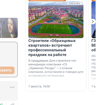
Строители «Образцовых
ГЭС, м
кварталов» встречают
ВВП: в
профессиональный
об ист
праздник на работе
2026-й —
професси
В преддверии Дня строителя топ-
строителе
менеджеры компании «СЗ
строителя
„Терминал-Ресурс“ — о планах
равить
раз. В ГК
компании, испытаниях и поводах для
появился
осторожного оптимизма.
поменяла
7 августа, 18:00
7 августа,
+0
–0