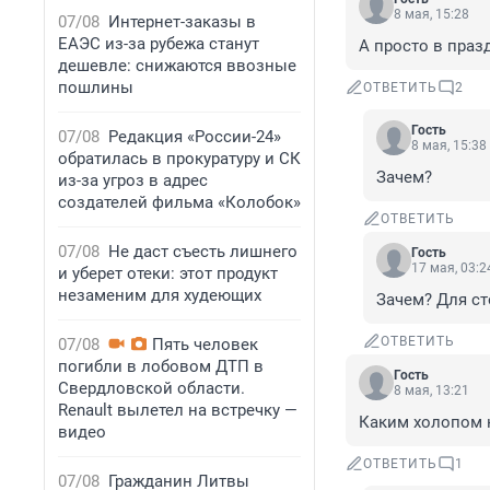
8 мая, 15:28
07/08
Интернет-заказы в
ЕАЭС из-за рубежа станут
А просто в праз
дешевле: снижаются ввозные
пошлины
ОТВЕТИТЬ
2
Гость
07/08
Редакция «России-24»
8 мая, 15:38
обратилась в прокуратуру и СК
Зачем?
из-за угроз в адрес
создателей фильма «Колобок»
ОТВЕТИТЬ
07/08
Не даст съесть лишнего
Гость
17 мая, 03:2
и уберет отеки: этот продукт
незаменим для худеющих
Зачем? Для ст
ОТВЕТИТЬ
07/08
Пять человек
погибли в лобовом ДТП в
Гость
Свердловской области.
8 мая, 13:21
Renault вылетел на встречку —
Каким холопом н
видео
ОТВЕТИТЬ
1
07/08
Гражданин Литвы