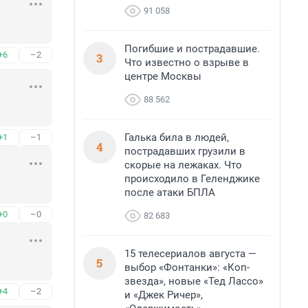
91 058
Погибшие и пострадавшие.
+6
–2
3
Что известно о взрыве в
центре Москвы
88 562
Галька била в людей,
+1
–1
4
пострадавших грузили в
скорые на лежаках. Что
происходило в Геленджике
после атаки БПЛА
+0
–0
82 683
15 телесериалов августа —
5
выбор «Фонтанки»: «Коп-
звезда», новые «Тед Лассо»
+4
–2
и «Джек Ричер»,