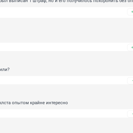
ыл выписан 1 штраф, но и его получилось похоронить без о
или?
жлста опытом крайне интересно