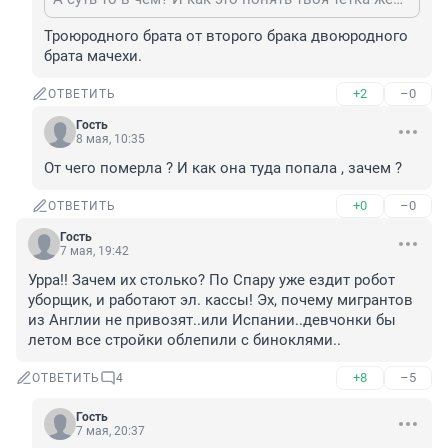
Троюродного брата от второго брака двоюродного 
брата мачехи.
+2
–0
ОТВЕТИТЬ
Гость
8 мая, 10:35
От чего померла ? И как она туда попала , зачем ?
+0
–0
ОТВЕТИТЬ
Гость
7 мая, 19:42
Урра!! Зачем их столько? По Спару уже ездит робот 
уборщик, и работают эл. кассы! Эх, почему мигрантов 
из Англии не привозят..или Испании..девчонки бы 
летом все стройки облепили с биноклями..
+8
–5
ОТВЕТИТЬ
4
Гость
7 мая, 20:37