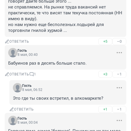
говорят дайте больше этого ... 

не справляемся. На рынке труда вакансий нет 
практически, те что висят там текучка постоянная (НН 
имею в виду).

но нам нужно еще бесполезных лодырей для 
торговнли гнилой хурмой ...
+5
–0
ОТВЕТИТЬ
Гость
8 мая, 00:40
Бабуинов раз в десять больше стало.
+3
–1
ОТВЕТИТЬ
1
Гость
8 мая, 06:52
Это где ты своих встретил, в алкомаркете?
+1
–1
ОТВЕТИТЬ
Гость
8 мая, 00:04