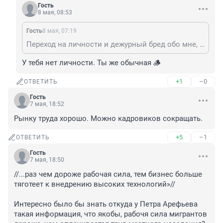
Гость
8 мая, 08:53
Гость
8 мая, 07:19
Переход на личности и дежурный бред обо мне, когда тебе больше нечем ответить, но хорошо подгорает от правды? Значит, фактически, ты лишь подтвердил мои слова. К плюсёрам то же самое относится. 😉
У тебя нет личности. Ты же обычная 🪵
+1
–0
ОТВЕТИТЬ
Гость
7 мая, 18:52
Рынку труда хорошо. Можно кадровиков сокращать.
+5
–1
ОТВЕТИТЬ
Гость
7 мая, 18:50
//...раз чем дороже рабочая сила, тем бизнес больше 
тяготеет к внедрению высоких технологий»//

Интересно было бы знать откуда у Петра Арефьева 
такая информация, что якобы, рабочя сила мигрантов 