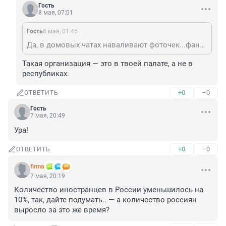
Гость
8 мая, 07:01
Гость
8 мая, 01:46
Да, в домовых чатах наваливают фоточек...фановые трубы во всем доме менять не рискуют...да и если ремонт, допустим сделан, то и капвзносы надо не собирать... Почему надо оплачивать всей России ремонт в ОПГ республиках?
Такая организация — это в твоей палате, а не в 
республиках.
+0
–0
ОТВЕТИТЬ
Гость
7 мая, 20:49
Ура!
+0
–0
ОТВЕТИТЬ
firma
7 мая, 20:19
Количество иностранцев в России уменьшилось на 
10%, так, дайте подумать.. — а количество россиян 
выросло за это же время?