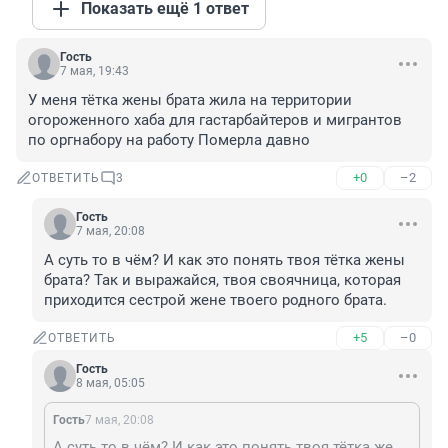
Показать ещё 1 ответ
Гость
7 мая, 19:43
У меня тётка жены брата жила на территории 
огороженного хаба для гастарбайтеров и мигрантов 
по оргнабору на работу Померла давно
+0
–2
ОТВЕТИТЬ
3
Гость
7 мая, 20:08
А суть то в чём? И как это понять твоя тётка жены 
брата? Так и выражайся, твоя своячница, которая 
приходится сестрой жене твоего родного брата.
+5
–0
ОТВЕТИТЬ
Гость
8 мая, 05:05
Гость
7 мая, 20:08
А суть то в чём? И как это понять твоя тётка жены брата? Так и выражайся, твоя своячница, которая приходится сестрой жене твоего родного брата.