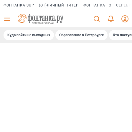
ФОНТАНКА SUP
(ОТ)ЛИЧНЫЙ ПИТЕР
ФОНТАНКА ГО
СЕРЕБР
Куда пойти на выходных
Образование в Петербурге
Кто поступ