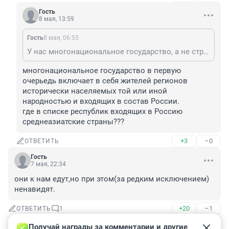
Гость
8 мая, 13:59
Гость
8 мая, 06:55
У нас многонациональное государство, а не страна русских, и что делать люди всегда без тебя разберутся. Так что пасись самостоятельно.
многонациональное государство в первую 
очерьедь включает в себя жителей регионов 
исторически населяемых той или иной 
народностью и входящих в состав России.

где в списке республик входящих в Россию 
среднеазиатские страны???
+3
–0
ОТВЕТИТЬ
Гость
7 мая, 22:34
они к нам едут,но при этом(за редким исключением) 
ненавидят.
+20
–1
ОТВЕТИТЬ
1
Получай награды за комментарии и другие 
Гость