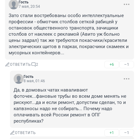
Гость
7 мая, 20:54
Зато стали востребованы особо интеллектуальные 
профессии - обмотчик столбов сеткой рабицей у 
остановок общественного транспорта, зачищики 
столбов от наклеек с рекламой (Авито уж больно 
цены задрал) так же требуются покасчики/красители 
электрических щитов в парках, покрасчики скамеек и 
мусорных контейнеров...
+6
–1
ОТВЕТИТЬ
2
Гость
8 мая, 01:46
Да, в домовых чатах наваливают 
фоточек...фановые трубы во всем доме менять не 
рискуют...да и если ремонт, допустим сделан, то и 
капвзносы надо не собирать... Почему надо 
оплачивать всей России ремонт в ОПГ 
республиках?
+1
–1
ОТВЕТИТЬ