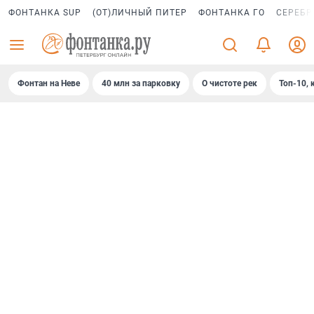
ФОНТАНКА SUP
(ОТ)ЛИЧНЫЙ ПИТЕР
ФОНТАНКА ГО
СЕРЕБР
Фонтан на Неве
40 млн за парковку
О чистоте рек
Топ-10, 