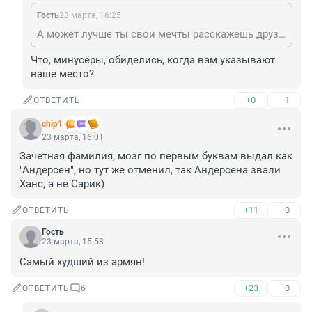
Гость
23 марта, 16:25
А может лучше ты свои мечты расскажешь друзьям подле К&Б?
Что, минусёры, обиделись, когда вам указывают 
ваше место?
+0
–1
ОТВЕТИТЬ
chip1
23 марта, 16:01
Зачетная фамилия, мозг по первым буквам выдал как 
"Андерсен", но тут же отменил, так Андерсена звали 
Ханс, а не Сарик)
+11
–0
ОТВЕТИТЬ
Гость
23 марта, 15:58
Самый худший из армян!
+23
–0
ОТВЕТИТЬ
6