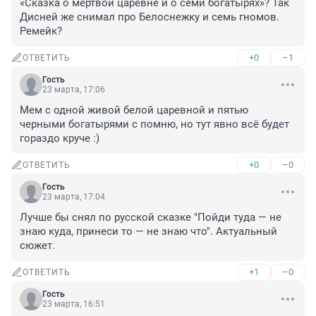
«Сказка о мертвой царевне и о семи богатырях»? Так 
Дисней же снимал про Белоснежку и семь гномов. 
Ремейк?
+0
–1
ОТВЕТИТЬ
Гость
23 марта, 17:06
Мем с одной живой белой царевной и пятью 
черными богатырями с помню, но тут явно всё будет 
гораздо круче :)
+0
–0
ОТВЕТИТЬ
Гость
23 марта, 17:04
Лучше бы снял по русской сказке "Пойди туда — не 
знаю куда, принеси то — не знаю что". Актуальный 
сюжет.
+1
–0
ОТВЕТИТЬ
Гость
23 марта, 16:51