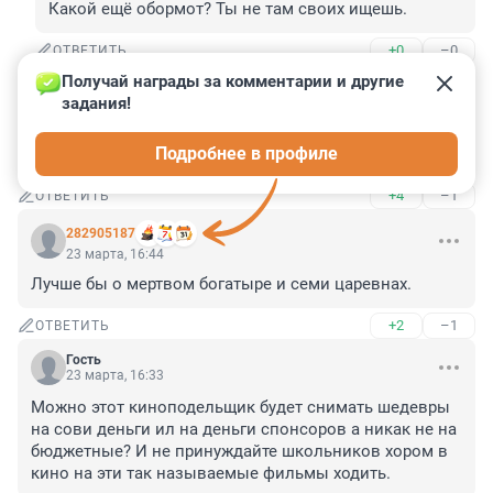
Какой ещё обормот? Ты не там своих ищешь.
+0
–0
ОТВЕТИТЬ
Получай награды за комментарии и другие 
Гость
23 марта, 16:45
задания!
Уверен, что Тинто Брасс или Джо д'Амато выжали бы 
Подробнее в профиле
из этого сюжета максимум.
+4
–1
ОТВЕТИТЬ
282905187
23 марта, 16:44
Лучше бы о мертвом богатыре и семи царевнах.
+2
–1
ОТВЕТИТЬ
Гость
23 марта, 16:33
Можно этот киноподельщик будет снимать шедевры 
на сови деньги ил на деньги спонсоров а никак не на 
бюджетные? И не принуждайте школьников хором в 
кино на эти так называемые фильмы ходить.