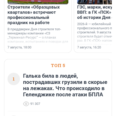
Строители «Образцовых
ГЭС, марки, искус
кварталов» встречают
ВВП: в ГК «ПСК» р
профессиональный
об истории Дня с
праздник на работе
2026-й — юбилейный го
профессионального пр
В преддверии Дня строителя топ-
строителей. 9 августа 2
менеджеры компании «СЗ
строителя будет отмечат
„Терминал-Ресурс“ — о планах
раз. В ГК «ПСК» напомни
компании, испытаниях и поводах для
появился праздник и к
осторожного оптимизма.
7 августа, 18:00
7 августа, 16:20
поменялась роль строит
ТОП 5
Галька била в людей,
1
пострадавших грузили в скорые
на лежаках. Что происходило в
Геленджике после атаки БПЛА
91 307