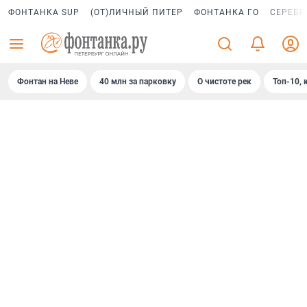
ФОНТАНКА SUP
(ОТ)ЛИЧНЫЙ ПИТЕР
ФОНТАНКА ГО
СЕРЕБР
Фонтан на Неве
40 млн за парковку
О чистоте рек
Топ-10, 