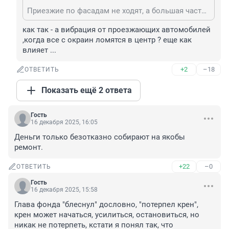
Приезжие по фасадам не ходят, а большая часть дворов и вовсе под замками. Зато большинство квартир в исторических домах выкуплено фирмами, толстосумами и арендодателями, которые шикарно зарабатывают, а платят за свои хоромы также как за дешёвые панельки. Пора уже подавать в суд на администрацию города, за несправедливое распределение бремени содержания домов.
как так - а вибрация от проезжающих автомобилей 
,когда все с окраин ломятся в центр ? еще как 
влияет ...
+2
–18
ОТВЕТИТЬ
Показать ещё 2 ответа
Гость
16 декабря 2025, 16:05
Деньги только безотказно собирают на якобы 
ремонт.
+22
–0
ОТВЕТИТЬ
Гость
16 декабря 2025, 15:58
Глава фонда "блеснул" дословно, "потерпел крен", 
крен может начаться, усилиться, остановиться, но 
никак не потерпеть, кстати я понял так, что 