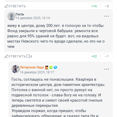
+16
–0
ОТВЕТИТЬ
Гость
16 декабря 2025, 16:14
живу в центре, дому 200 лет. я голосую за то чтобы 
Фонд закрыли к чертовой бабушке. ремонта все 
равно для 95% зданий не будет. вот, на видовых 
местах Невского чего-то вроде сделали, но это ни о 
чем
+32
–1
ОТВЕТИТЬ
4
Питерская Леди
16 декабря 2025, 18:17
Гость, соглашусь не понаслышке. Квартира в 
историческом центре, дом памятник архитектуры. 
Потолка с ванной нет, он просто рухнул на 
подвесной потолок - слава богу не на голову. И 
теперь светятся и сияют своей красотой гнилые 
деревянные перекрытия. 

Управдом поржал, когда пришел, чтобы 
зафиксировать обрушение, и сказал типа Ну и 