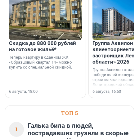
Скидка до 880 000 рублей
Группа Аквилон 
на готовое жильё*
клиентоориентир
застройщик Лени
Теперь квартиру в сданном ЖК
области» 2026
«Образцовый квартал 14» можно
купить со специальной скидкой.
Группа Аквилон стала 
победителей конкурса 
строительная организа
Ленинградской области 
номинации «Самый
6 августа, 18:00
6 августа, 16:50
клиентоориентированн
застройщик Ленинград
области».
ТОП 5
Галька била в людей,
1
пострадавших грузили в скорые