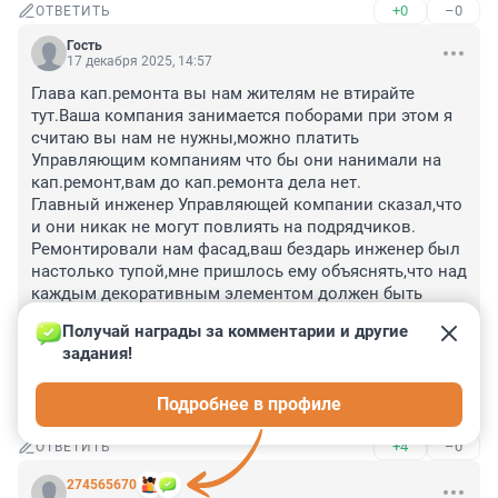
+0
–0
ОТВЕТИТЬ
Гость
17 декабря 2025, 14:57
Глава кап.ремонта вы нам жителям не втирайте 
тут.Ваша компания занимается поборами при этом я 
считаю вы нам не нужны,можно платить 
Управляющим компаниям что бы они нанимали на 
кап.ремонт,вам до кап.ремонта дела нет.

Главный инженер Управляющей компании сказал,что 
и они никак не могут повлиять на подрядчиков.

Ремонтировали нам фасад,ваш бездарь инженер был 
настолько тупой,мне пришлось ему объяснять,что над 
каждым декоративным элементом должен быть 
металл. отлив,по итогу пошли дожди отливы не были 
Получай награды за комментарии и другие 
поставлены и вся краска белая стала 
задания!
черной,приехала госжилинпекция и благодаря им 
надавили и поставили.Грамотность управления 
Подробнее в профиле
уровня сельская школа
+4
–0
ОТВЕТИТЬ
274565670