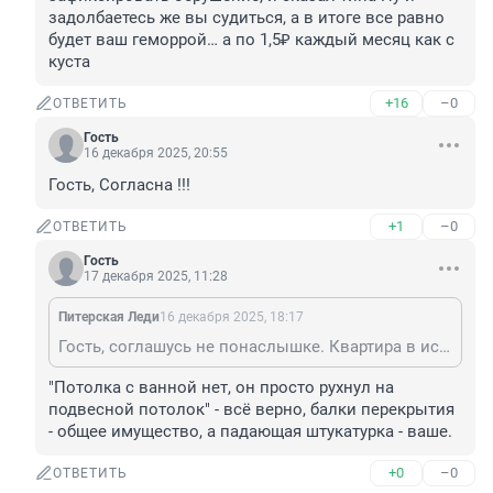
задолбаетесь же вы судиться, а в итоге все равно 
будет ваш геморрой… а по 1,5₽ каждый месяц как с 
куста
+16
–0
ОТВЕТИТЬ
Гость
16 декабря 2025, 20:55
Гость, Согласна !!!
+1
–0
ОТВЕТИТЬ
Гость
17 декабря 2025, 11:28
Питерская Леди
16 декабря 2025, 18:17
Гость, соглашусь не понаслышке. Квартира в историческом центре, дом памятник архитектуры. Потолка с ванной нет, он просто рухнул на подвесной потолок - слава богу не на голову. И теперь светятся и сияют своей красотой гнилые деревянные перекрытия. Управдом поржал, когда пришел, чтобы зафиксировать обрушение, и сказал типа Ну и задолбаетесь же вы судиться, а в итоге все равно будет ваш геморрой… а по 1,5₽ каждый месяц как с куста
"Потолка с ванной нет, он просто рухнул на 
подвесной потолок" - всё верно, балки перекрытия 
- общее имущество, а падающая штукатурка - ваше.
+0
–0
ОТВЕТИТЬ