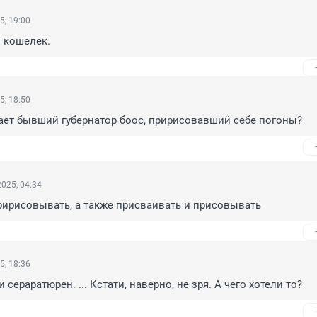
5, 19:00
 кошелек.
5, 18:50
ает бывший губернатор боос, пририсовавший себе погоны?
025, 04:34
ририсовывать, а также присваивать и присовывать
5, 18:36
и сераратюрен. ... Кстати, наверно, не зря. А чего хотели то?