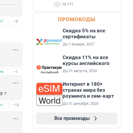
75 171
ПРОМОКОДЫ
+7
–0
Скидка 5% на все
сертификаты
До 1 января, 2027
Скидка 11% на все
курсы английского
До 31 августа, 2026
+6
–1
Интернет в 180+
странах мира без
Ф ?
роуминга и сим-карт
До 31 декабря, 2026
+1
–12
Все промокоды