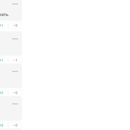
кать.
+1
–0
+1
–1
+2
–0
+3
–0