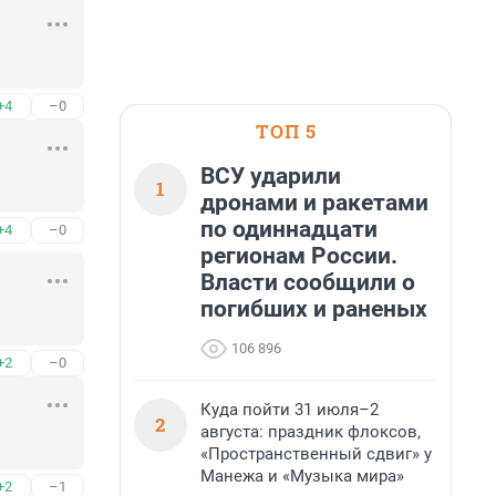
+4
–0
ТОП 5
ВСУ ударили
1
дронами и ракетами
по одиннадцати
+4
–0
регионам России.
Власти сообщили о
погибших и раненых
106 896
+2
–0
Куда пойти 31 июля–2
2
августа: праздник флоксов,
«Пространственный сдвиг» у
Манежа и «Музыка мира»
+2
–1