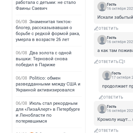
работала с детьми: не стало
Гость
Фаины Саевич
16 октября 202
Искали забытый
06/08
Знаменитая тикток-
блогер, рассказывавшая о
ОТВЕТИТЬ
борьбе с редкой формой рака,
Гость
умерла в возрасте 26 лет
16 октября 202
а как там пожив
06/08
Два золота с одной
вышки: Терновой снова
ОТВЕТИТЬ
1
победил в Париже
Гость
06/08
Politico: обмен
17 октября 2
разведданными между США и
продолжает п
Украиной активизировался
ОТВЕТИТЬ
06/08
Июль стал рекордным
Гость
для «ЛизаАлерт» в Петербурге
16 октября 202
и Ленобласти по
Кромолу ищут... 
потерявшимся
ОТВЕТИТЬ