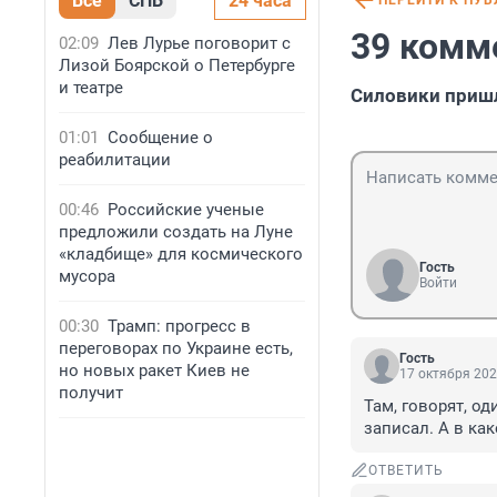
Все
СПБ
24 часа
ПЕРЕЙТИ К ПУ
39 комм
02:09
Лев Лурье поговорит с
Лизой Боярской о Петербурге
и театре
Силовики приш
01:01
Сообщение о
реабилитации
00:46
Российские ученые
предложили создать на Луне
«кладбище» для космического
Гость
мусора
Войти
00:30
Трамп: прогресс в
переговорах по Украине есть,
Гость
но новых ракет Киев не
17 октября 202
получит
Там, говорят, о
записал. А в ка
ОТВЕТИТЬ