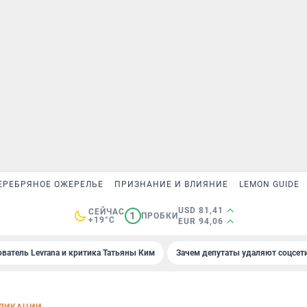
ЕРЕБРЯНОЕ ОЖЕРЕЛЬЕ
ПРИЗНАНИЕ И ВЛИЯНИЕ
LEMON GUIDE
USD 81,41
СЕЙЧАС
1
ПРОБКИ
+19°C
EUR 94,06
ователь Levrana и критика Татьяны Ким
Зачем депутаты удаляют соцсет