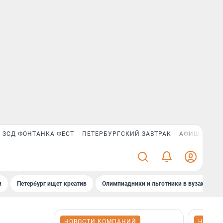
ЗСД ФОНТАНКА ФЕСТ
ПЕТЕРБУРГСКИЙ ЗАВТРАК
АФИША PLUS
и
Петербург ищет креатив
Олимпиадники и льготники в вузах СПб
НОВОСТИ КОМПАНИЙ
НОВОС