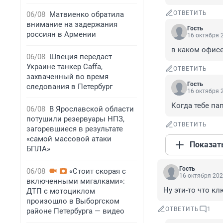
ОТВЕТИТЬ
06/08
Матвиенко обратила
внимание на задержания
Гость
россиян в Армении
16 октября 2
в каком офисе
06/08
Швеция передаст
Украине танкер Caffa,
ОТВЕТИТЬ
захваченный во время
Гость
следования в Петербург
16 октября 2
Когда тебе па
06/08
В Ярославской области
потушили резервуары НПЗ,
ОТВЕТИТЬ
загоревшиеся в результате
«самой массовой атаки
Показат
БПЛА»
Гость
06/08
«Стоит скорая с
16 октября 202
включенными мигалками»:
Ну эти-то что к
ДТП с мотоциклом
произошло в Выборгском
ОТВЕТИТЬ
1
районе Петербурга — видео