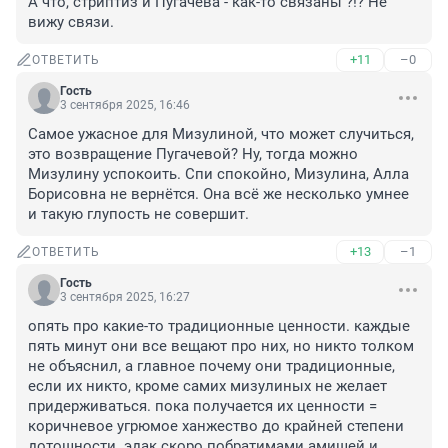
А что, стриптиз и Пугачева - как-то связаны ?!? Не 
вижу связи.
+11
–0
ОТВЕТИТЬ
Гость
3 сентября 2025, 16:46
Самое ужасное для Мизулиной, что может случиться, 
это возвращение Пугачевой? Ну, тогда можно 
Мизулину успокоить. Спи спокойно, Мизулина, Алла 
Борисовна не вернётся. Она всё же несколько умнее 
и такую глупость не совершит.
+13
–1
ОТВЕТИТЬ
Гость
3 сентября 2025, 16:27
опять про какие-то традиционные ценности. каждые 
пять минут они все вещают про них, но никто толком 
не объяснил, а главное почему они традиционные, 
если их никто, кроме самих мизулиных не желает 
придерживаться. пока получается их ценности = 
коричневое угрюмое ханжество до крайней степени 
дотошности. эдак скоро побратимами амишей и 