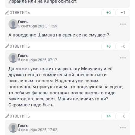
Израиле или на Кипре обитают.
+0
–1
ОТВЕТИТЬ
Гость
5 сентября 2025, 11:59
А поведение Шамана на сцене ее не смущает?
+0
–0
ОТВЕТИТЬ
Гость
5 сентября 2025, 07:17
Да может уже хватит пиарить эту Мизулину и её 
дружка певца с сомнительной внешностью и 
визгливым голосом. Надоели уже своим 
постоянным присутствием - то поцелуются на сцене, 
то себя из фанеры поставят возле школы в виде 
макетов во весь рост. Мания величия что ли? 
Скромнее надо быть.
+4
–0
ОТВЕТИТЬ
Гость
4 сентября 2025, 17:02