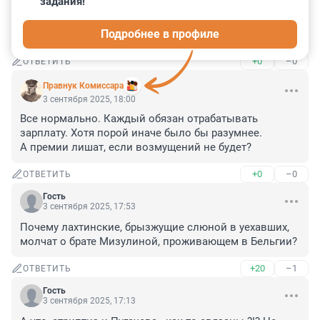
задания!
Гость
3 сентября 2025, 18:03
Подробнее в профиле
Девки сорились на даче у кого коса лохмаче.
+0
–0
ОТВЕТИТЬ
Правнук Комиссара
3 сентября 2025, 18:00
Все нормально. Каждый обязан отрабатывать 
зарплату. Хотя порой иначе было бы разумнее. 

А премии лишат, если возмущений не будет?
+0
–0
ОТВЕТИТЬ
Гость
3 сентября 2025, 17:53
Почему лахтинские, брызжущие слюной в уехавших, 
молчат о брате Мизулиной, проживающем в Бельгии?
+20
–1
ОТВЕТИТЬ
Гость
3 сентября 2025, 17:13