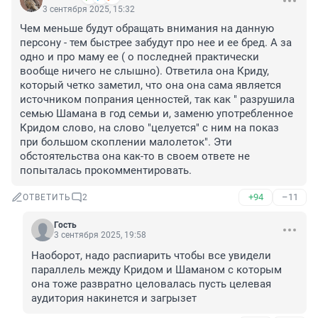
3 сентября 2025, 15:32
Чем меньше будут обращать внимания на данную 
персону - тем быстрее забудут про нее и ее бред. А за 
одно и про маму ее ( о последней практически 
вообще ничего не слышно). Ответила она Криду, 
который четко заметил, что она она сама является 
источником попрания ценностей, так как " разрушила 
семью Шамана в год семьи и, заменю употребленное 
Кридом слово, на слово "целуется" с ним на показ 
при большом скоплении малолеток". Эти 
обстоятельства она как-то в своем ответе не 
попыталась прокомментировать.
+94
–11
ОТВЕТИТЬ
2
Гость
3 сентября 2025, 19:58
Наоборот, надо распиарить чтобы все увидели 
параллель между Кридом и Шаманом с которым 
она тоже развратно целовалась пусть целевая 
аудитория накинется и загрызет