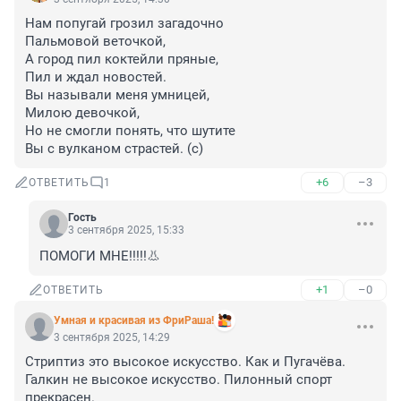
Нам попугай грозил загадочно

Пальмовой веточкой,

А город пил коктейли пряные,

Пил и ждал новостей.

Вы называли меня умницей,

Милою девочкой,

Но не смогли понять, что шутите

Вы с вулканом страстей. (с)
+6
–3
ОТВЕТИТЬ
1
Гость
3 сентября 2025, 15:33
ПОМОГИ МНЕ!!!!!👃
+1
–0
ОТВЕТИТЬ
Умная и красивая из ФриРаша!
3 сентября 2025, 14:29
Стриптиз это высокое искусство. Как и Пугачёва. 
Галкин не высокое искусство. Пилонный спорт 
прекрасен.