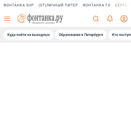
ФОНТАНКА SUP
(ОТ)ЛИЧНЫЙ ПИТЕР
ФОНТАНКА ГО
СЕРЕБР
Куда пойти на выходных
Образование в Петербурге
Кто поступ