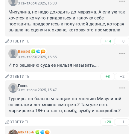
3 сентября 2025, 16:00
Мизулина, не надо доходить до маразма. А ели уж так 
хочется к кому-то придраться и галочку себе 
поставить, придеритесь к полу-голой девице, которая 
вышла на сцену и к охране, которая это проморгала
+14
–0
ОТВЕТИТЬ
Bassbit
3 сентября 2025, 15:55
И по решению суда ее нельзя называть....
+8
–2
ОТВЕТИТЬ
Гость
3 сентября 2025, 15:47
Турниры по бальным танцам по мнению Мизулиной 
со скольки лет можно смотреть? Там уже есть 
маркировка 18+ на танго, самбу, румбу и пасодобль?
+20
–1
ОТВЕТИТЬ
alex715-6