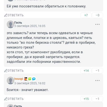
Ей уже посоветовали обратиться к головнику.
+7
–0
ОТВЕТИТЬ
Гость
3 сентября 2025, 16:05
это зависть? или теперь всем одеваться в черные 
длинные юбки, платки и в церковь, каяться? петь 
только "во поле березка стояла"? детей в пробирке, 
никакого греха?

хотя стоп, тут компонент рукоблудия, если в 
пробирке. да и врачей запретить придется.

задолбали эти поборники нравственности.
+14
–1
ОТВЕТИТЬ
houspi
3 сентября 2025, 16:02
Боится - значит уважает.
+15
–1
ОТВЕТИТЬ
Гость