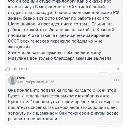
что он бедный студент-филолог? Как в сказке про 
кота и лисув В метрополе такой я типа бедный 
студент папа заведует бронетанковыми войсками РФ 
живем бедно вот фото коллег по работе какой то 
Шапошников, и президент чего то там... Ельцин на 
работе в какой то забегаловке на какой то Красной 
площади А она такая а я девица-певица,народная 
СССР всех генсеков пережила пойдем ко мне 
жить,котик

Зачем издеваться нуживут себе люди и живут 
Мизулина вон только благодаря мамаше вылезла
+11
–0
ОТВЕТИТЬ
Гость
3 сентября 2025, 19:56
Она поняла,что попала ка попы когда то с Кончитой 
Вурст. И теперь пытается выкрутится,обвиняя что 
Крид хотел" проникнуть в гарем пресветлого эмира" и 
пошатнуть скрепы. На самом деле это хороший шанс 
заткнуть их с шаманаом Они тоже свои фигуры везде 
развратно понаставили