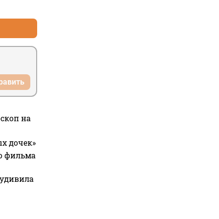
+1
–1
равить
оскоп на
ых дочек»
го фильма
 удивила