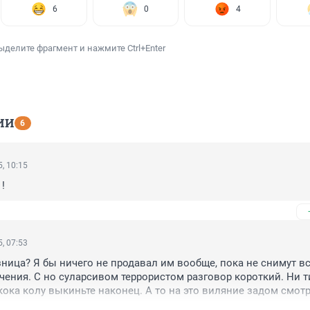
6
0
4
ыделите фрагмент и нажмите Ctrl+Enter
ИИ
6
, 10:15
!
, 07:53
зница? Я бы ничего не продавал им вообще, пока не снимут вс
чения. С но суларсивом террористом разговор короткий. Ни ти
кока колу выкиньте наконец. А то на это виляние задом смотр
 быть последовательным во всем. Тогда и результат будет.