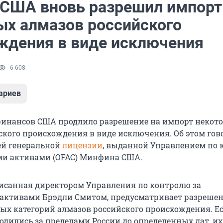
США вновь разрешил импорт
ых алмазов российского
ждения в виде исключения
6 608
ариев
финансов США продлило разрешение на импорт некот
ского происхождения в виде исключения. Об этом гов
ей генеральной
лицензии
, выданной Управлением по
ми активами (OFAC) Минфина США.
исанная директором Управления по контролю за
активами Брэдли Смитом, предусматривает разрешен
ых категорий алмазов российского происхождения. Е
одились за пределами России до определенных дат, и