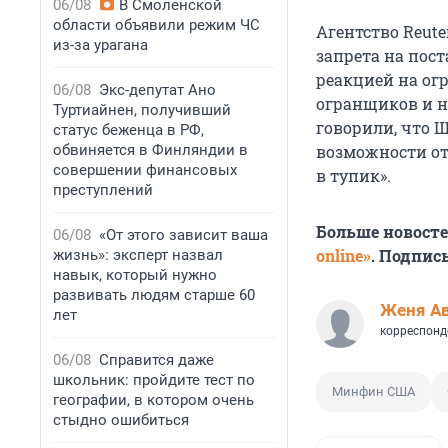
06/08
В Смоленской
области объявили режим ЧС
Агентство Reute
из-за урагана
запрета на пост
реакцией на ог
06/08
Экс-депутат Ано
огранщиков и н
Туртиайнен, получивший
говорили, что 
статус беженца в РФ,
обвиняется в Финляндии в
возможности от
совершении финансовых
в тупик».
преступлений
Больше новост
06/08
«От этого зависит ваша
online»
. Подпис
жизнь»: эксперт назвал
навык, который нужно
развивать людям старше 60
Женя А
лет
корреспонд
06/08
Справится даже
школьник: пройдите тест по
Минфин США
географии, в котором очень
стыдно ошибиться