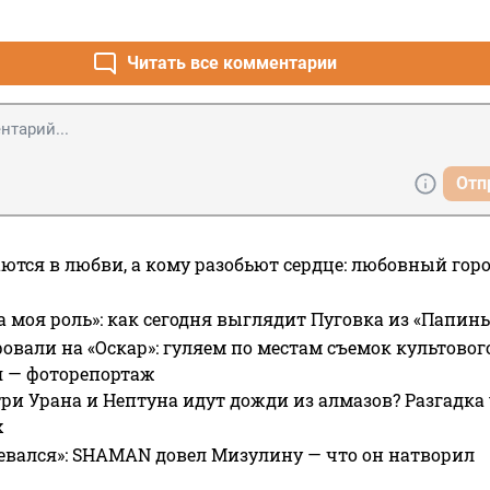
Читать все комментарии
Отп
ются в любви, а кому разобьют сердце: любовный гор
а моя роль»: как сегодня выглядит Пуговка из «Папин
овали на «Оскар»: гуляем по местам съемок культово
я — фоторепортаж
ри Урана и Нептуна идут дожди из алмазов? Разгадка
х
евался»: SHAMAN довел Мизулину — что он натворил