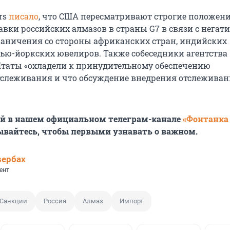
rs
писало
, что США пересматривают строгие положен
авки российских алмазов в страны G7 в связи с негат
раничения со стороны африканских стран, индийских
ью-йоркских ювелиров. Также собеседники агентства
Штаты «охладели к принудительному обеспечению
слеживания и что обсуждение внедрения отслеживан
ей в нашем официальном телеграм-канале
«Фонтанка
ывайтесь, чтобы первыми узнавать о важном.
вербах
ент
Санкции
Россия
Алмаз
Импорт