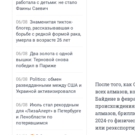
работала с детьми: не стало
Фаины Саевич
06/08
Знаменитая тикток-
блогер, рассказывавшая о
борьбе с редкой формой рака,
умерла в возрасте 26 лет
06/08
Два золота с одной
вышки: Терновой снова
победил в Париже
06/08
Politico: обмен
После того, как
разведданными между США и
всех алмазов, 
Украиной активизировался
Байдене в февра
06/08
Июль стал рекордным
происхождения. 
для «ЛизаАлерт» в Петербурге
алмазов, брилл
и Ленобласти по
2024-го
физичес
потерявшимся
или реэкспорти