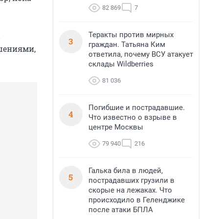
82 869
7
Теракты против мирных
в
3
граждан. Татьяна Ким
шениями,
ответила, почему ВСУ атакует
склады Wildberries
81 036
Погибшие и пострадавшие.
4
Что известно о взрыве в
центре Москвы
79 940
216
Галька била в людей,
5
пострадавших грузили в
скорые на лежаках. Что
происходило в Геленджике
после атаки БПЛА