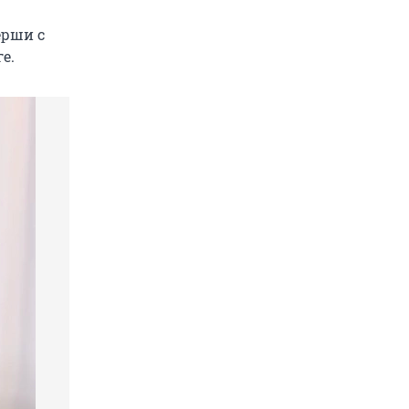
ёрши с
е.