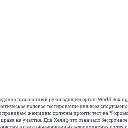
едавно признанный руководящий орган, World Boxing,
нетическое половое тестирование для всех спортсмено
 правилам, женщины должны пройти тест на Y-хром
права на участие. Для Хелиф это означало бессрочное
 участия в санкционированных мероприятиях до тех п