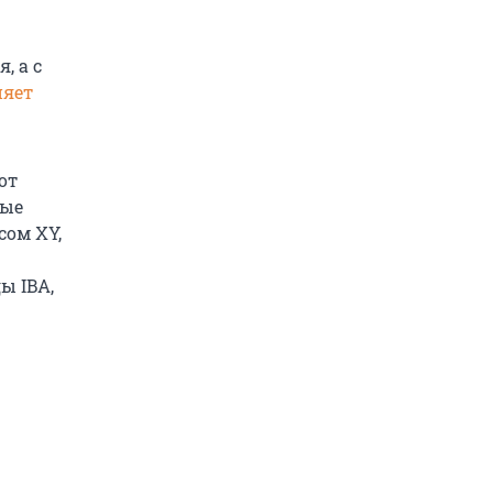
, а с
няет
от
ные
сом XY,
ы IBA,