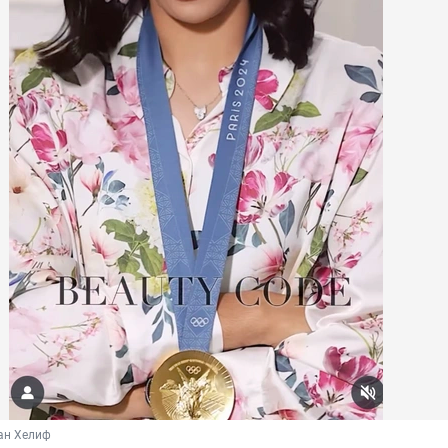
ан Хелиф