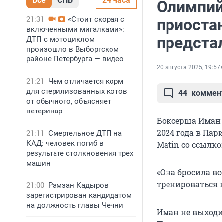
Все
СПБ
24 часа
Олимпий
21:31
«Стоит скорая с
приоста
включенными мигалками»:
предста
ДТП с мотоциклом
произошло в Выборгском
районе Петербурга — видео
20 августа 2025, 19:57
21:21
Чем отличается корм
для стерилизованных котов
44
коммен
от обычного, объясняет
ветеринар
Боксерша Иман 
2024 года в Пар
21:11
Смертельное ДТП на
КАД: человек погиб в
Matin со ссылк
результате столкновения трех
машин
«Она бросила вс
тренироваться 
21:00
Рамзан Кадыров
зарегистрирован кандидатом
на должность главы Чечни
Иман не выходи