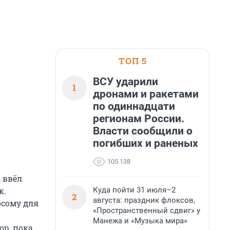
ТОП 5
ВСУ ударили
1
дронами и ракетами
по одиннадцати
регионам России.
Власти сообщили о
погибших и раненых
105 138
 ввёл
Куда пойти 31 июля–2
к.
2
августа: праздник флоксов,
осому для
«Пространственный сдвиг» у
Манежа и «Музыка мира»
ор, пока