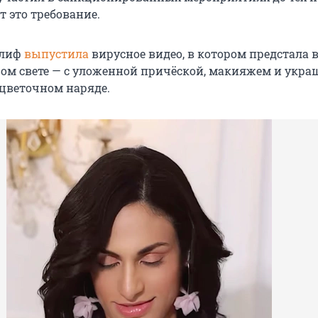
т это требование.
елиф
выпустила
вирусное видео, в котором предстала 
ом свете — с уложенной причёской, макияжем и укра
цветочном наряде.