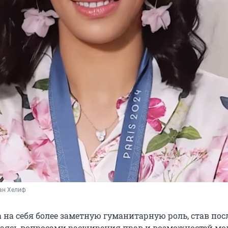
ан Хелиф
 на себя более заметную гуманитарную роль, став по
аясь вопросами расширения прав и возможностей мо