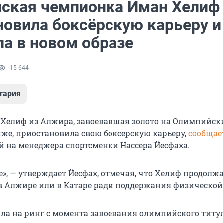
ская чемпионка Иман Хелиф
новила боксёрскую карьеру и
ла в новом образе
15 644
тария
Хелиф из Алжира, завоевавшая золото на Олимпийск
иже, приостановила свою боксерскую карьеру,
сообщае
ой на менеджера спортсменки Нассера Йесфаха.
е», — утверждает Йесфах, отмечая, что Хелиф продолж
в Алжире или в Катаре ради поддержания физическо
ла на ринг с момента завоевания олимпийского титул