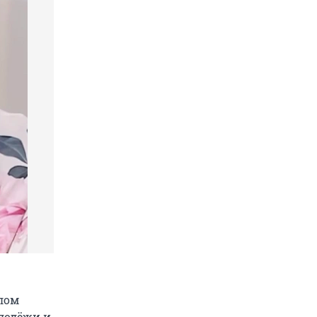
слом
лодёжи и