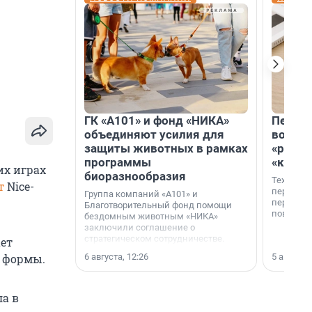
ГК «А101» и фонд «НИКА»
Петер
объединяют усилия для
возвр
защиты животных в рамках
«раскл
программы
«книж
их играх
биоразнообразия
Технолог
т
Nice-
перестае
Группа компаний «А101» и
переходи
Благотворительный фонд помощи
повседне
бездомным животным «НИКА»
заключили соглашение о
стратегическом сотрудничестве.
ает
6 августа, 12:26
5 августа,
й формы.
а в