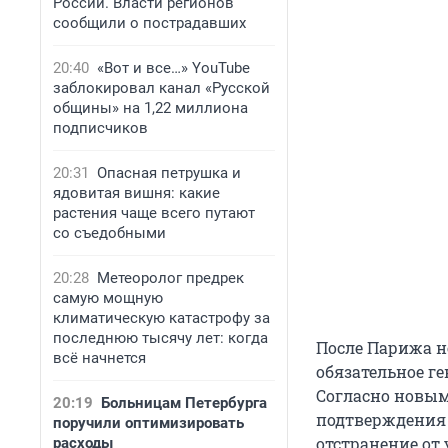
России. Власти регионов
сообщили о пострадавших
20:40
«Вот и все…» YouTube
заблокировал канал «Русской
общины» на 1,22 миллиона
подписчиков
20:31
Опасная петрушка и
ядовитая вишня: какие
растения чаще всего путают
со съедобными
20:28
Метеоролог предрек
самую мощную
климатическую катастрофу за
последнюю тысячу лет: когда
После Парижа н
всё начнется
обязательное ге
Согласно новым
20:19
Больницам Петербурга
подтверждения 
поручили оптимизировать
отстранение от
расходы