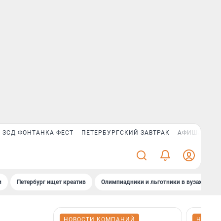
ЗСД ФОНТАНКА ФЕСТ
ПЕТЕРБУРГСКИЙ ЗАВТРАК
АФИША PLUS
и
Петербург ищет креатив
Олимпиадники и льготники в вузах СПб
НОВОСТИ КОМПАНИЙ
НОВОС