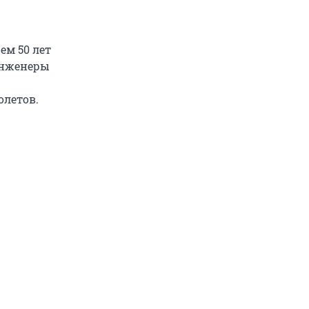
ем 50 лет
 инженеры
олетов.