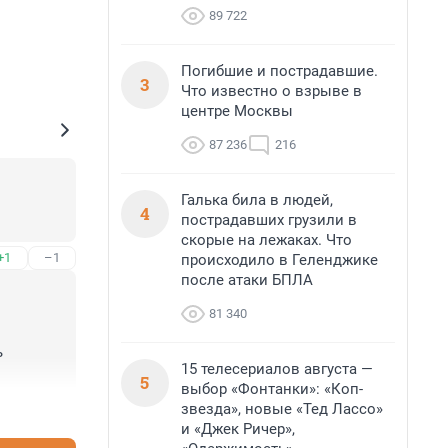
89 722
Погибшие и пострадавшие.
3
Что известно о взрыве в
центре Москвы
87 236
216
Галька била в людей,
4
пострадавших грузили в
скорые на лежаках. Что
+1
–1
происходило в Геленджике
после атаки БПЛА
81 340
 
15 телесериалов августа —
5
выбор «Фонтанки»: «Коп-
звезда», новые «Тед Лассо»
+2
–2
и «Джек Ричер»,