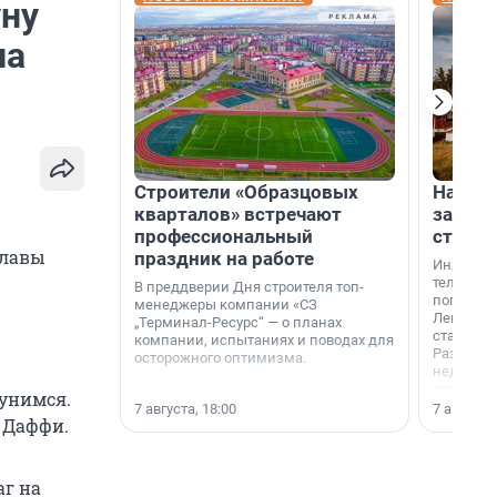
ну
па
Строители «Образцовых
На вод
кварталов» встречают
зарабо
профессиональный
станци
главы
праздник на работе
Инженер
телеком-
В преддверии Дня строителя топ-
популярн
менеджеры компании «СЗ
Ленингра
„Терминал-Ресурс“ — о планах
станции 
компании, испытаниях и поводах для
Раздолин
осторожного оптимизма.
недалеко
водопада
лунимся.
7 августа, 18:00
7 августа,
л Даффи.
аг на