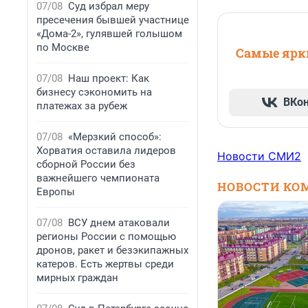
07/08
Суд избрал меру
пресечения бывшей участнице
«Дома-2», гулявшей голышом
по Москве
Самые ярки
07/08
Наш проект: Как
бизнесу сэкономить на
ВКо
платежах за рубеж
07/08
«Мерзкий способ»:
Хорватия оставила лидеров
Новости СМИ2
сборной России без
важнейшего чемпионата
НОВОСТИ КО
Европы
07/08
ВСУ днем атаковали
регионы России с помощью
дронов, ракет и безэкипажных
катеров. Есть жертвы среди
мирных граждан