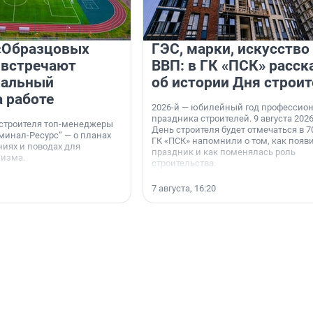
«Образцовых
ГЭС, марки, искусство
 встречают
ВВП: в ГК «ПСК» расск
нальный
об истории Дня строит
а работе
2026-й — юбилейный год профессио
праздника строителей. 9 августа 2026
 строителя топ-менеджеры
День строителя будет отмечаться в 70
минал-Ресурс“ — о планах
ГК «ПСК» напомнили о том, как появ
иях и поводах для
праздник и как поменялась роль
мизма.
строительства.
7 августа, 16:20