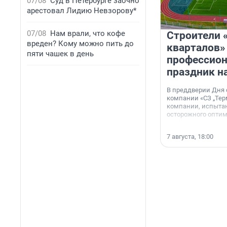
07/08
Суд в Петербурге заочно
арестовал Лидию Невзорову*
07/08
Нам врали, что кофе
Строители 
вреден? Кому можно пить до
кварталов»
пяти чашек в день
профессио
праздник н
В преддверии Дня
компании «СЗ „Тер
компании, испытан
осторожного опти
7 августа, 18:00