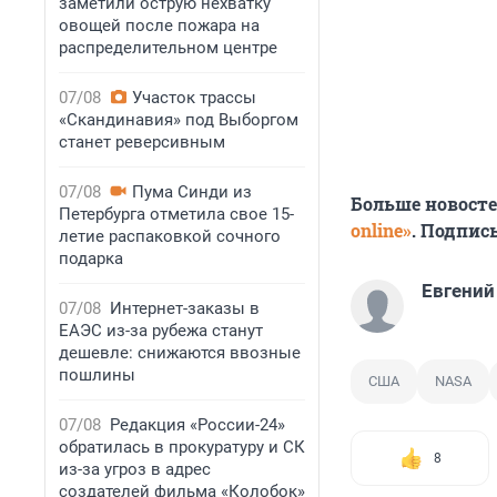
заметили острую нехватку
овощей после пожара на
распределительном центре
07/08
Участок трассы
«Скандинавия» под Выборгом
станет реверсивным
07/08
Пума Синди из
Больше новост
Петербурга отметила свое 15-
online»
. Подпис
летие распаковкой сочного
подарка
Евгений
07/08
Интернет-заказы в
ЕАЭС из-за рубежа станут
дешевле: снижаются ввозные
пошлины
США
NASA
07/08
Редакция «России-24»
обратилась в прокуратуру и СК
8
из-за угроз в адрес
создателей фильма «Колобок»