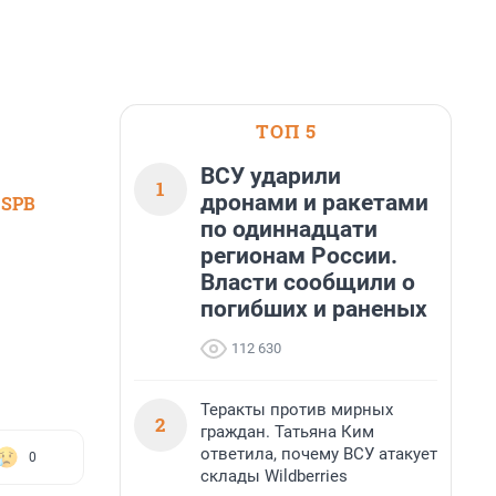
ТОП 5
ВСУ ударили
1
дронами и ракетами
 SPB
по одиннадцати
регионам России.
Власти сообщили о
погибших и раненых
112 630
Теракты против мирных
2
граждан. Татьяна Ким
ответила, почему ВСУ атакует
0
склады Wildberries