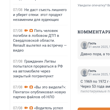
Увидели опечатку? В
07/08
Не даст съесть лишнего
и уберет отеки: этот продукт
незаменим для худеющих
07/08
Пять человек
КОММЕНТАР
погибли в лобовом ДТП в
Свердловской области.
Гость
Renault вылетел на встречку —
31 июля 2025, 
видео
Давно пора, а то
07/08
Гражданин Литвы
попытался прорваться в РФ
на автомобиле через
Гость
31 июля 2025, 
закрытый погранпункт
С 1969 по 1972 г -
Через 53 года а
07/08
«Вы это видели?»:
пилотируемые по
Пентагон опубликовал новую
партию файлов об НЛО
07/08
«Водитель успел