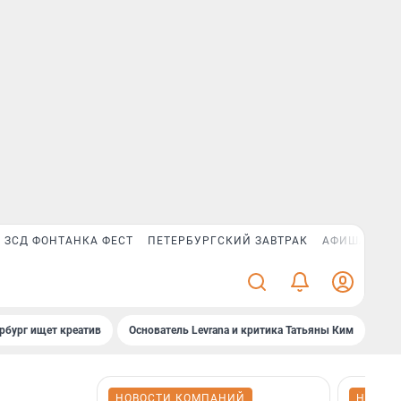
ЗСД ФОНТАНКА ФЕСТ
ПЕТЕРБУРГСКИЙ ЗАВТРАК
АФИША PLUS
рбург ищет креатив
Основатель Levrana и критика Татьяны Ким
Зач
НОВОСТИ КОМПАНИЙ
НОВОС