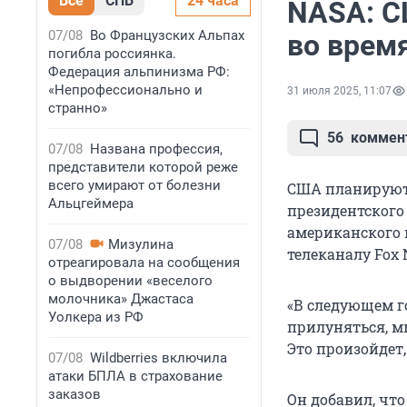
Все
СПБ
24 часа
NASA: С
07/08
Во Французских Альпах
во врем
погибла россиянка.
Федерация альпинизма РФ:
«Непрофессионально и
31 июля 2025, 11:07
странно»
56
коммен
07/08
Названа профессия,
представители которой реже
всего умирают от болезни
CША планируют 
Альцгеймера
президентского 
американского 
07/08
Мизулина
телеканалу Fox 
отреагировала на сообщения
о выдворении «веселого
молочника» Джастаса
«В следующем г
Уолкера из РФ
прилуняться, м
Это произойдет,
07/08
Wildberries включила
атаки БПЛА в страхование
заказов
Он добавил, чт