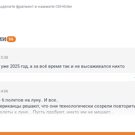
ыделите фрагмент и нажмите Ctrl+Enter
ИИ
56
15:38
 уже 2025 год, а за всё время так и не высаживался никто
14:06
 6 полетов на луну.. И все.. 

мериканцы решают, что они технологически созрели повторить
леты к луне... Пусть пробуют, никто им не мешает...