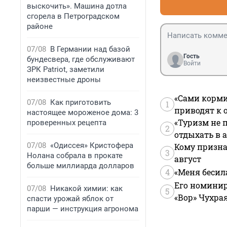
выскочить». Машина дотла
сгорела в Петроградском
районе
07/08
В Германии над базой
Гость
бундесвера, где обслуживают
Войти
ЗРК Patriot, заметили
неизвестные дроны
«Сами корми
07/08
Как приготовить
1
приводят к 
настоящее мороженое дома: 3
«Туризм не 
проверенных рецепта
2
отдыхать в а
07/08
«Одиссея» Кристофера
Кому призна
3
Нолана собрала в прокате
август
больше миллиарда долларов
4
«Меня бесил
Его номинир
07/08
Никакой химии: как
5
«Вор» Чухра
спасти урожай яблок от
парши — инструкция агронома