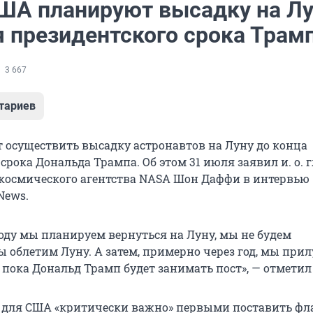
ША планируют высадку на Лу
я президентского срока Трам
3 667
тариев
осуществить высадку астронавтов на Луну до конца
срока Дональда Трампа. Об этом 31 июля заявил и. о. 
космического агентства NASA Шон Даффи в интервью
News.
оду мы планируем вернуться на Луну, мы не будем
ы облетим Луну. А затем, примерно через год, мы при
 пока Дональд Трамп будет занимать пост», — отмети
о для США «критически важно» первыми поставить фл