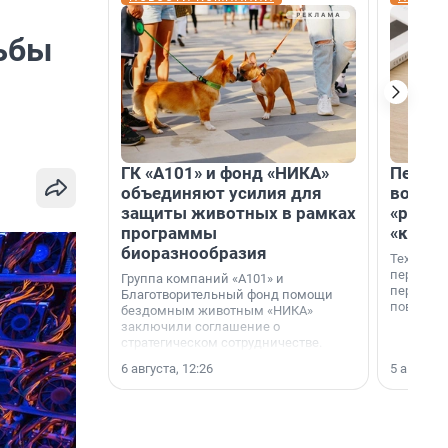
ьбы
ГК «А101» и фонд «НИКА»
Петер
объединяют усилия для
возвр
защиты животных в рамках
«раскл
программы
«книж
биоразнообразия
Технолог
перестае
Группа компаний «А101» и
переходи
Благотворительный фонд помощи
повседне
бездомным животным «НИКА»
заключили соглашение о
стратегическом сотрудничестве.
6 августа, 12:26
5 августа,