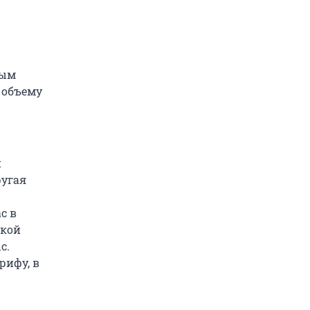
ным
 объему
й
ругая
с в
ской
с.
рифу, в