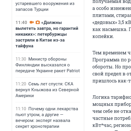
получаемая вода
устаревшего вооружения из
а особо изнеж
запасов Турции
плитами, стир
«дедовых» 3,5 к
11:40
«Должны
вылететь завтра, но гарантий
как насмешка. 
никаких»: петербуржцы
копейки.
застряли в Китае из-за
тайфуна
Тем временем ч
11:30
Министр обороны
Программа по р
Финляндии высказался о
обороты. Но пр
передаче Украине ракет Patriot
свой предел в 
пришлось как-т
11:20
Семь лет спустя: СКА
вернул Кныжова из Северной
Америки
Логика тарифно
мощных приборо
11:10
Почему одни лекарства
чем себе не отк
пьют утром, а другие —
частные потреби
вечером: эксперт назвала
кВт*час, регион
секрет хронотерапии