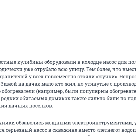
естные кулибины оборудовали в колодце насос для по
дически уже отрубало всю улицу. Тем более, что вмес
ранителей у всех повсеместно стояли «жучки». Непро
 Зимой на дачах мало кто жил, но утянутые с произво
богреватели (например, были популярны обогревате
в редких обитаемых домиках также сильно били по на
ия дачных поселков.
чники обзавелись мощными электроинструментами, 
я серьезный насос в скважине вместо «летнего» водоп