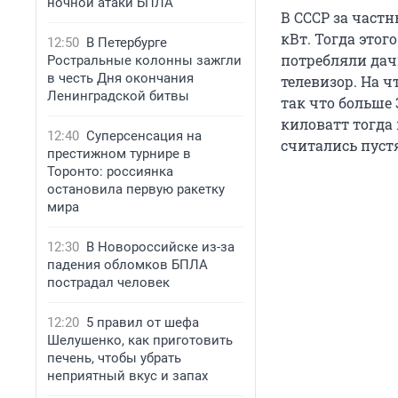
ночной атаки БПЛА
В СССР за част
кВт. Тогда этог
12:50
В Петербурге
потребляли дач
Ростральные колонны зажгли
в честь Дня окончания
телевизор. На ч
Ленинградской битвы
так что больше 3
киловатт тогда 
12:40
Суперсенсация на
считались пуст
престижном турнире в
Торонто: россиянка
остановила первую ракетку
мира
12:30
В Новороссийске из-за
падения обломков БПЛА
пострадал человек
12:20
5 правил от шефа
Шелушенко, как приготовить
печень, чтобы убрать
неприятный вкус и запах