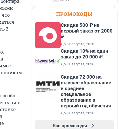
 бойлера,
нными
ПРОМОКОДЫ
 что
маться
Скидка 500 ₽ на
ть 2
первый заказ от 2000
₽
До 31 августа, 2026
Скидка 10% на один
о.
заказ до 20 000 ₽
ла
До 31 августа, 2026
 имеет
иновникам
Скидка 72 000 на
высшее образование
и среднее
специальное
 особо
образование в
ешь ни в
первый год обучения
 ставке
До 31 августа, 2026
яч
ие
Все промокоды