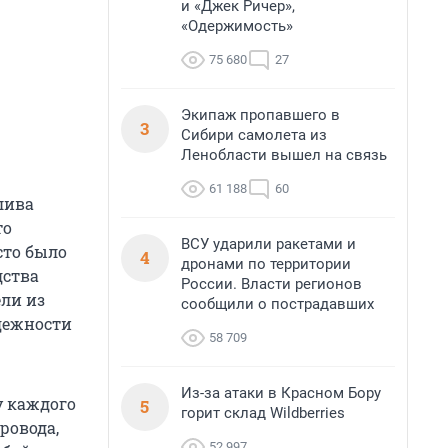
и «Джек Ричер»,
«Одержимость»
75 680
27
Экипаж пропавшего в
3
Сибири самолета из
Ленобласти вышел на связь
61 188
60
лива
то
ВСУ ударили ракетами и
сто было
4
дронами по территории
дства
России. Власти регионов
ли из
сообщили о пострадавших
дежности
58 709
Из-за атаки в Красном Бору
у каждого
5
горит склад Wildberries
ровода,
52 997