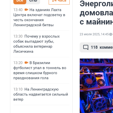
Все
СПБ
24 часа
Энергол
13:40
На зданиях Лахта
домовла
Центра включат подсветку в
с майни
честь окончания
Ленинградской битвы
23 июля 2025, 14:45
13:30
Почему у взрослых
собак выпадают зубы,
объяснила ветеринар
118
комме
Лисичкина
13:20
В Бразилии
футболист упал в тоннель во
время слишком бурного
празднования гола
13:10
На Ленинградскую
область надвигается сильный
ветер