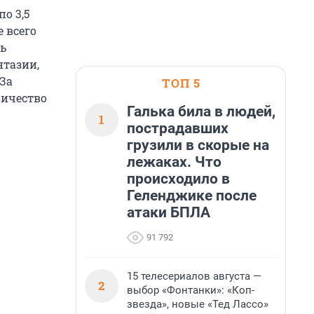
о 3,5
е всего
ть
нтазии,
 За
ТОП 5
ричество
Галька била в людей,
1
пострадавших
грузили в скорые на
лежаках. Что
происходило в
Геленджике после
атаки БПЛА
91 792
15 телесериалов августа —
2
выбор «Фонтанки»: «Коп-
звезда», новые «Тед Лассо»