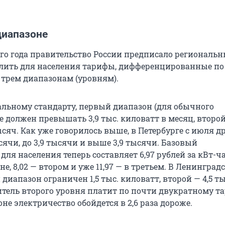
диапазоне
го года правительство России предписало региональ
лить для населения тарифы, дифференцированные по
 трем диапазонам (уровням).
альному стандарту, первый диапазон (для обычного
е должен превышать 3,9 тыс. киловатт в месяц, второ
ысяч. Как уже говорилось выше, в Петербурге с июля д
ысячи, до 3,9 тысячи и выше 3,9 тысячи. Базовый
ля населения теперь составляет 6,97 рублей за кВт-ча
е, 8,02 — втором и уже 11,97 — в третьем. В Ленинград
диапазон ограничен 1,5 тыс. киловатт, второй — 4,5 ты
тель второго уровня платит по почти двукратному та
не электричество обойдется в 2,6 раза дороже.