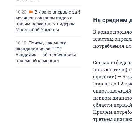
10:20
В Иране впервые за 5
месяцев показали видео с
На среднем 
новым верховным лидером
Моджтабой Хаменеи
В конце прошло
властям опреде
10:19
Почему так много
потребления по
скандалов из-за ЕГЭ?
Академик — об особенности
приемной кампании
Согласно федер
пользователя) н
(средний) — 6 т
шкала: до 1,2 т
одноставочный д
первом диапазон
области первый 
Причем потреби
третьем диапазо