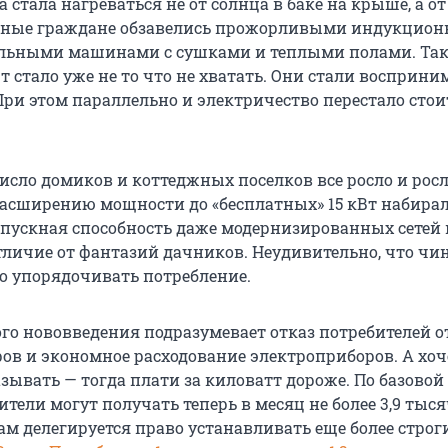
 стала нагреваться не от солнца в баке на крыше, а от
енные граждане обзавелись прожорливыми индукцио
альными машинами с сушками и теплыми полами. Так
Вт стало уже не то что не хватать. Они стали восприни
При этом параллельно и электричество перестало стои
исло домиков и коттеджных поселков все росло и росл
асширению мощности до «бесплатных» 15 кВт набира
опускная способность даже модернизированных сетей
отличие от фантазий дачников. Неудивительно, что ч
о упорядочивать потребление.
го нововведения подразумевает отказ потребителей от
в и экономное расходование электроприборов. А хоч
азывать — тогда плати за киловатт дороже. По базовой
тели могут получать теперь в месяц не более 3,9 тыс
ам делегируется право устанавливать еще более строг