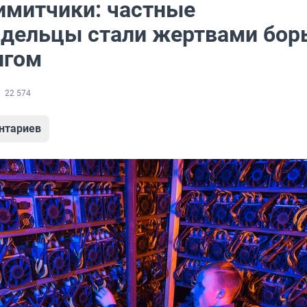
имитчики: частные
дельцы стали жертвами бор
нгом
22 574
нтариев