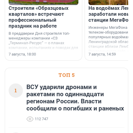
Строители «Образцовых
На водоёмах Лен
кварталов» встречают
заработали новы
профессиональный
станции МегаФон
праздник на работе
Инженеры МегаФона ус
телеком-оборудование 
В преддверии Дня строителя топ-
популярных водоёмах
менеджеры компании «СЗ
Ленинградской области
„Терминал-Ресурс“ — о планах
станции вблизи Лембол
компании, испытаниях и поводах для
Раздолинского озёр, а 
осторожного оптимизма.
7 августа, 18:00
7 августа, 14:59
недалеко от Большого Т
водопада.
ТОП 5
ВСУ ударили дронами и
1
ракетами по одиннадцати
регионам России. Власти
сообщили о погибших и раненых
112 747