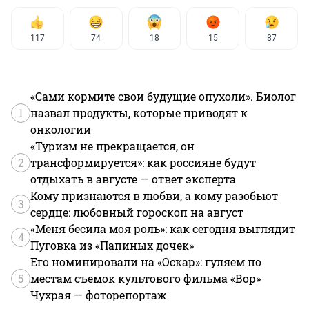
117
74
18
15
87
«Сами кормите свои будущие опухоли». Биолог
1
назвал продукты, которые приводят к
онкологии
«Туризм не прекращается, он
2
трансформируется»: как россияне будут
отдыхать в августе — ответ эксперта
Кому признаются в любви, а кому разобьют
3
сердце: любовный гороскоп на август
«Меня бесила моя роль»: как сегодня выглядит
4
Пуговка из «Папиных дочек»
Его номинировали на «Оскар»: гуляем по
5
местам съемок культового фильма «Вор»
Чухрая — фоторепортаж