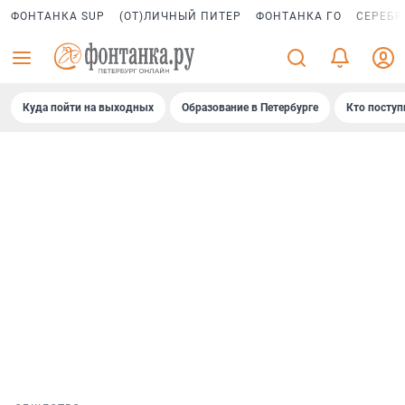
ФОНТАНКА SUP
(ОТ)ЛИЧНЫЙ ПИТЕР
ФОНТАНКА ГО
СЕРЕБР
Куда пойти на выходных
Образование в Петербурге
Кто поступ