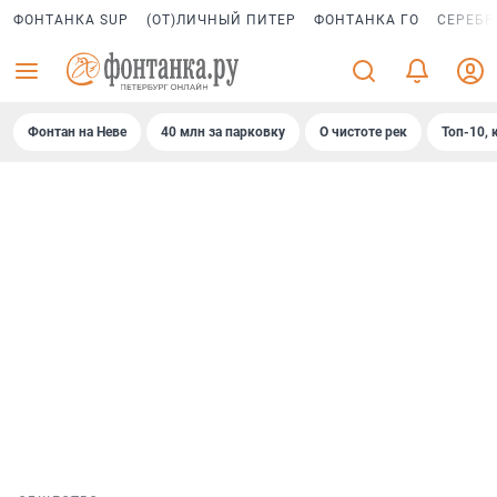
ФОНТАНКА SUP
(ОТ)ЛИЧНЫЙ ПИТЕР
ФОНТАНКА ГО
СЕРЕБР
Фонтан на Неве
40 млн за парковку
О чистоте рек
Топ-10, 