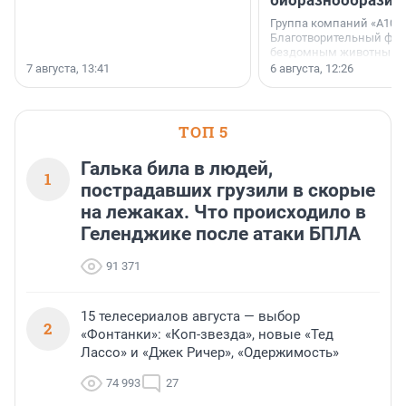
биоразнообразия
Группа компаний «А101»
Благотворительный фо
бездомным животным 
заключили соглашение
7 августа, 13:41
6 августа, 12:26
стратегическом сотрудн
ТОП 5
Галька била в людей,
1
пострадавших грузили в скорые
на лежаках. Что происходило в
Геленджике после атаки БПЛА
91 371
15 телесериалов августа — выбор
2
«Фонтанки»: «Коп-звезда», новые «Тед
Лассо» и «Джек Ричер», «Одержимость»
74 993
27