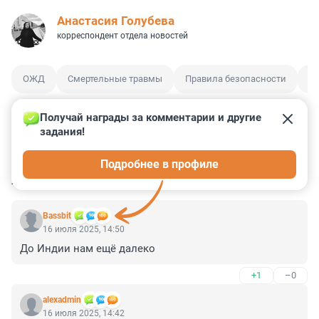
Анастасия Голубева
корреспондент отдела новостей
ОЖД
Смертельные травмы
Правила безопасности
З
Получай награды за комментарии и другие 
задания!
3
0
6
1
2
Подробнее в профиле
КОММЕНТАРИИ
8
Bassbit
16 июля 2025, 14:50
До Индии нам ещё далеко
+1
–0
alexadmin
16 июля 2025, 14:42