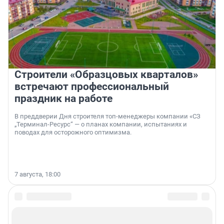
Строители «Образцовых кварталов»
встречают профессиональный
праздник на работе
В преддверии Дня строителя топ-менеджеры компании «СЗ
„Терминал-Ресурс“ — о планах компании, испытаниях и
поводах для осторожного оптимизма.
7 августа, 18:00