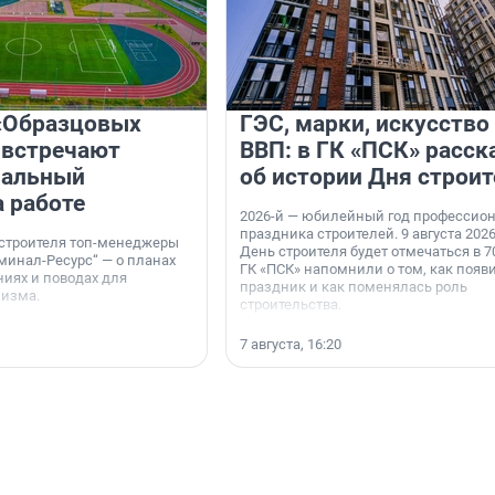
«Образцовых
ГЭС, марки, искусство
 встречают
ВВП: в ГК «ПСК» расск
нальный
об истории Дня строит
а работе
2026-й — юбилейный год профессио
праздника строителей. 9 августа 2026
 строителя топ-менеджеры
День строителя будет отмечаться в 70
минал-Ресурс“ — о планах
ГК «ПСК» напомнили о том, как появ
иях и поводах для
праздник и как поменялась роль
мизма.
строительства.
7 августа, 16:20