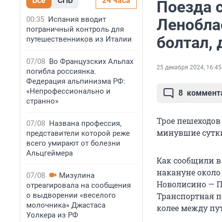
Все
СПБ
24 часа
Поезда с
00:35
Испания вводит
Ленобла
пограничный контроль для
болтал, 
путешественников из Италии
07/08
Во Французских Альпах
25 декабря 2024, 16:45
погибла россиянка.
Федерация альпинизма РФ:
«Непрофессионально и
8
коммент
странно»
Трое пешеходов 
07/08
Названа профессия,
минувшие сутк
представители которой реже
всего умирают от болезни
Альцгеймера
Как сообщили в
накануне около
07/08
Мизулина
Новолисино — П
отреагировала на сообщения
о выдворении «веселого
Транспортная п
молочника» Джастаса
колее между пу
Уолкера из РФ