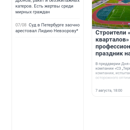
дронов, ракет и безэкипажных
катеров. Есть жертвы среди
мирных граждан
07/08
Суд в Петербурге заочно
арестовал Лидию Невзорову*
Строители 
кварталов»
профессио
праздник н
В преддверии Дня
компании «СЗ „Тер
компании, испытан
осторожного опти
7 августа, 18:00