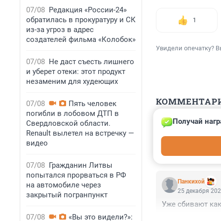
07/08
Редакция «России-24»
обратилась в прокуратуру и СК
1
из-за угроз в адрес
создателей фильма «Колобок»
Увидели опечатку? В
07/08
Не даст съесть лишнего
и уберет отеки: этот продукт
незаменим для худеющих
КОММЕНТАР
07/08
Пять человек
погибли в лобовом ДТП в
Получай нагр
Свердловской области.
Гость
25 декабря 202
Renault вылетел на встречку —
видео
Премия Дарвина
07/08
Гражданин Литвы
попытался прорваться в РФ
Панкихой
на автомобиле через
25 декабря 202
закрытый погранпункт
Уже сбивают как 
07/08
«Вы это видели?»: