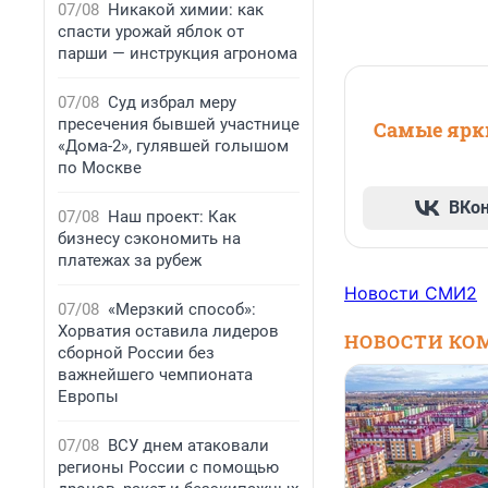
07/08
Никакой химии: как
спасти урожай яблок от
парши — инструкция агронома
07/08
Суд избрал меру
пресечения бывшей участнице
Самые ярки
«Дома-2», гулявшей голышом
по Москве
ВКо
07/08
Наш проект: Как
бизнесу сэкономить на
платежах за рубеж
Новости СМИ2
07/08
«Мерзкий способ»:
Хорватия оставила лидеров
НОВОСТИ КО
сборной России без
важнейшего чемпионата
Европы
07/08
ВСУ днем атаковали
регионы России с помощью