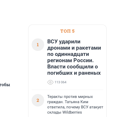
ТОП 5
ВСУ ударили
1
дронами и ракетами
по одиннадцати
регионам России.
Власти сообщили о
погибших и раненых
113 064
тобы
Теракты против мирных
2
граждан. Татьяна Ким
ответила, почему ВСУ атакует
склады Wildberries