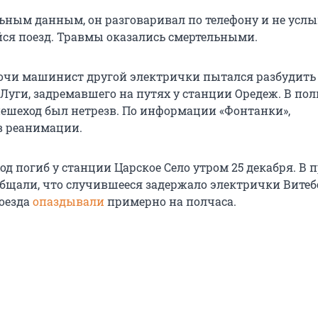
ьным данным, он разговаривал по телефону и не усл
я поезд. Травмы оказались смертельными.
ночи машинист другой электрички пытался разбудить 
 Луги, задремавшего на путях у станции Оредеж. В по
пешеход был нетрезв. По информации «Фонтанки»,
в реанимации.
д погиб у станции Царское Село утром 25 декабря. В п
бщали, что случившееся задержало электрички Витеб
оезда
опаздывали
примерно на полчаса.