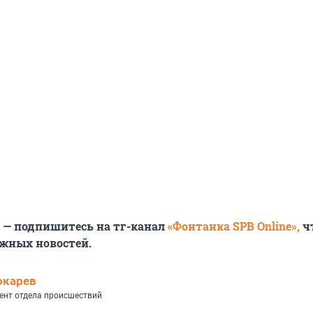
6 — подпишитесь на тг-канал
«Фонтанка SPB Online»,
ч
ажных новостей.
окарев
ент отдела происшествий