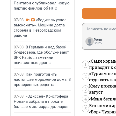
Пентагон опубликовал новую
партию файлов об НЛО
07/08
«Водитель успел
выскочить». Машина дотла
сгорела в Петроградском
районе
Гость
Войти
07/08
В Германии над базой
бундесвера, где обслуживают
ЗРК Patriot, заметили
«Сами корми
неизвестные дроны
1
приводят к 
«Туризм не 
07/08
Как приготовить
2
отдыхать в а
настоящее мороженое дома: 3
проверенных рецепта
Кому призна
3
август
07/08
«Одиссея» Кристофера
4
«Меня бесил
Нолана собрала в прокате
Его номинир
больше миллиарда долларов
5
«Вор» Чухра