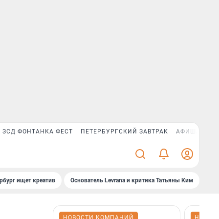
ЗСД ФОНТАНКА ФЕСТ
ПЕТЕРБУРГСКИЙ ЗАВТРАК
АФИША PLUS
рбург ищет креатив
Основатель Levrana и критика Татьяны Ким
Зач
НОВОСТИ КОМПАНИЙ
НОВОС