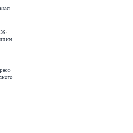
ышал
39-
лиции
ресс-
ского