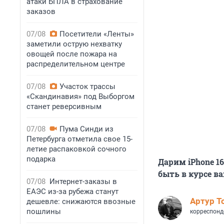
атаки БПЛА в страхование
заказов
07/08
Посетители «Ленты»
заметили острую нехватку
овощей после пожара на
распределительном центре
07/08
Участок трассы
«Скандинавия» под Выборгом
станет реверсивным
07/08
Пума Синди из
Петербурга отметила свое 15-
летие распаковкой сочного
подарка
Дарим iPhone 1
быть в курсе в
07/08
Интернет-заказы в
ЕАЭС из-за рубежа станут
Артур Т
дешевле: снижаются ввозные
пошлины
корреспонд