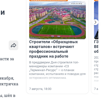
 и
Строители «Образцовых
ГЭС, м
кварталов» встречают
ВВП: в
профессиональный
об ист
праздник на работе
2026-й —
асти за
професси
В преддверии Дня строителя топ-
строителе
менеджеры компании «СЗ
строителя
„Терминал-Ресурс“ — о планах
раз. В ГК
компании, испытаниях и поводах для
появился
екабря,
осторожного оптимизма.
поменяла
лектричка
7 августа, 18:00
7 августа,
ы, шёл в