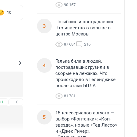
90 167
10
Погибшие и пострадавшие.
3
Что известно о взрыве в
центре Москвы
87 684
216
Галька била в людей,
4
пострадавших грузили в
скорые на лежаках. Что
происходило в Геленджике
после атаки БПЛА
81 781
+1
–0
15 телесериалов августа —
5
выбор «Фонтанки»: «Коп-
звезда», новые «Тед Лассо»
и «Джек Ричер»,