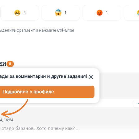
4
1
1
ыделите фрагмент и нажмите Ctrl+Enter
ИИ
8
ады за комментарии и другие задания!
4, 21:25
Подробнее в профиле
 им обеспечена
4, 16:54
стадо баранов. Хотя почему как? ...