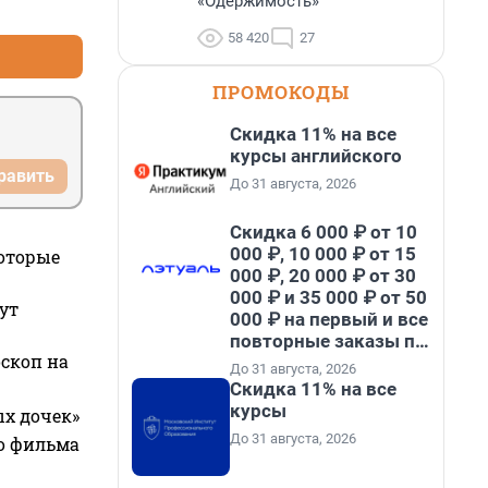
«Одержимость»
+3
–2
58 420
27
ПРОМОКОДЫ
Скидка 11% на все
курсы английского
равить
До 31 августа, 2026
Скидка 6 000 ₽ от 10
000 ₽, 10 000 ₽ от 15
которые
000 ₽, 20 000 ₽ от 30
000 ₽ и 35 000 ₽ от 50
ут
000 ₽ на первый и все
повторные заказы по
оскоп на
промокоду НАБЕРИ
До 31 августа, 2026
Скидка 11% на все
курсы
ых дочек»
До 31 августа, 2026
го фильма