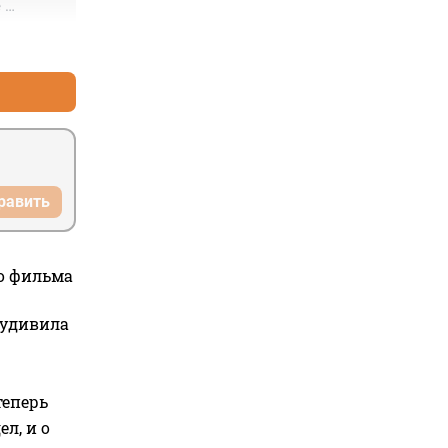
 
со не 
+0
–0
ое 
лжен 
равить
го фильма
 удивила
теперь
л, и о