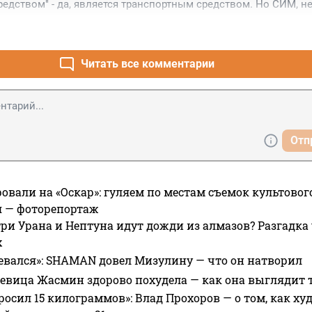
едством" - да, является транспортным средством. Но СИМ, не
анспортным средством и мощность тут не при чем. Моноколе
ановиться мопедом" в зависимости от мощности, это ошибочн
о, за использование СИМ в нетрезвом виде действительно до
лишение прав - нарушение законодательства, мужчина может 
Читать все комментарии
рховному Суду и выиграть, хотя бы с правами.
Отп
овали на «Оскар»: гуляем по местам съемок культово
я — фоторепортаж
ри Урана и Нептуна идут дожди из алмазов? Разгадка
х
евался»: SHAMAN довел Мизулину — что он натворил
 певица Жасмин здорово похудела — как она выглядит 
росил 15 килограммов»: Влад Прохоров — о том, как худе