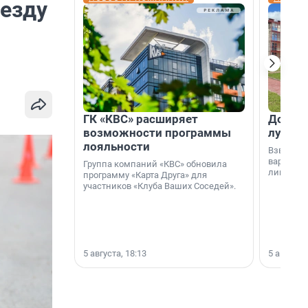
 езду
ГК «КВС» расширяет
Дом ил
возможности программы
лучше 
лояльности
Взвешива
варианто
Группа компаний «КВС» обновила
лишнего 
программу «Карта Друга» для
участников «Клуба Ваших Соседей».
5 августа, 18:13
5 августа,