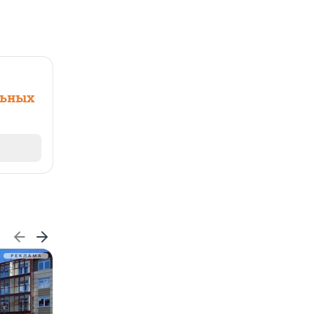
льных