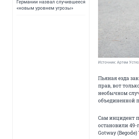
Германии назвал случившееся
«новым уровнем угрозы»
Источник: 
Артем Устю
Пьяная езда за
прав, вот тольк
необычном случ
объединенной п
Сам инцидент п
остановили
49-
Gotway (Begode)