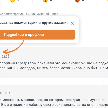
31
8
6
ыделите фрагмент и нажмите Ctrl+Enter
рады за комментарии и другие задания!
Подробнее в профиле
ИИ
80
, 22:55
спортным средством признали это моноколесо? Оно не подхо
еления. Ни мопедом, ни тем более мотоциклом оно быть не мо
.
5, 17:15
то мощность моноколеса, на котором передвигался мужчина, 
0 Вт, и с позиции действующего законодательства оно являетс