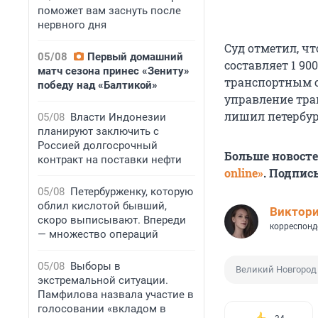
поможет вам заснуть после
нервного дня
Суд отметил, ч
05/08
Первый домашний
составляет 1 90
матч сезона принес «Зениту»
транспортным ср
победу над «Балтикой»
управление тра
лишил петербурж
05/08
Власти Индонезии
планируют заключить с
Россией долгосрочный
Больше новост
контракт на поставки нефти
online»
. Подпис
05/08
Петербурженку, которую
облил кислотой бывший,
Виктор
скоро выписывают. Впереди
корреспонд
— множество операций
05/08
Выборы в
Великий Новгород
экстремальной ситуации.
Памфилова назвала участие в
голосовании «вкладом в