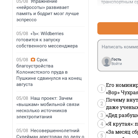
05/08
Упражнение
транспортным ср
«нейросоты» развивает
механическим тр
память и бодрит мозг лучше
может никак "ст
эспрессо
решение. Так чт
быть штраф, но 
обратиться к Ве
05/08
«Ъ»: Wildberries
готовится к запуску
собственного мессенджера
05/08
Срок
Гость
Войти
благоустройства
Колонистского пруда в
Пушкине сдвинулся на конец
августа
Его номинир
1
«Вор» Чухра
05/08
Наш проект: Зачем
Почему внут
2
«вышкам» мобильной связи
даже учены
несколько источников
3
«Дед разбуш
электропитания
4
«Я крутая»:
05/08
Несовершеннолетний
«За месяц сб
5
Сулейман арестован по делу о