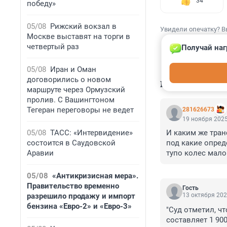
34
победу»
05/08
Рижский вокзал в
Увидели опечатку? В
Москве выставят на торги в
четвертый раз
Получай наг
05/08
Иран и Оман
договорились о новом
КОММЕНТАР
маршруте через Ормузский
пролив. С Вашингтоном
Тегеран переговоры не ведет
281626673
19 ноября 2025
05/08
ТАСС: «Интервидение»
И каким же тран
состоится в Саудовской
под какие опред
Аравии
тупо колес мало
05/08
«Антикризисная мера».
Правительство временно
Гость
разрешило продажу и импорт
13 октября 202
бензина «Евро-2» и «Евро-3»
"Суд отметил, ч
составляет 1 90