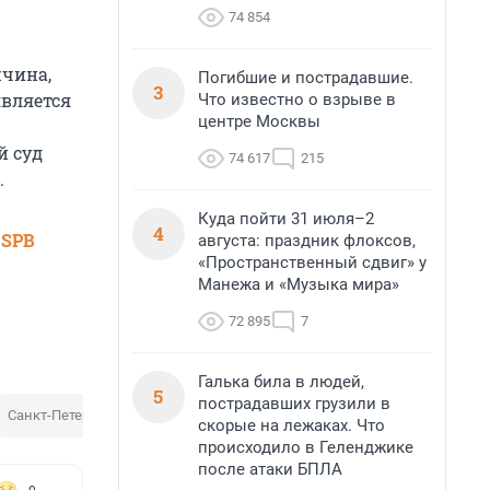
74 854
жчина,
Погибшие и пострадавшие.
3
является
Что известно о взрыве в
центре Москвы
й суд
74 617
215
.
Куда пойти 31 июля–2
4
 SPB
августа: праздник флоксов,
«Пространственный сдвиг» у
Манежа и «Музыка мира»
72 895
7
Галька била в людей,
5
пострадавших грузили в
Санкт-Петербург
скорые на лежаках. Что
происходило в Геленджике
после атаки БПЛА