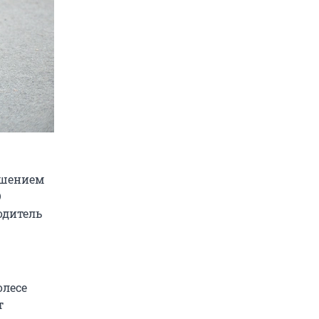
ишением
О
одитель
олесе
т