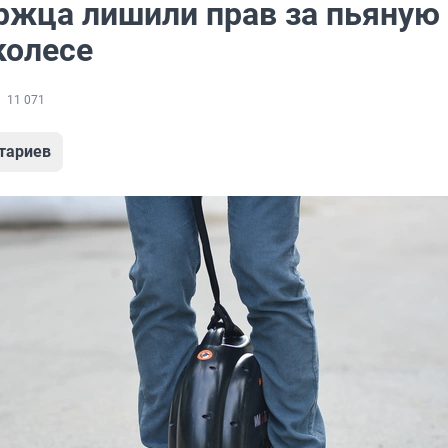
ржца лишили прав за пьяную
колесе
11 071
тариев