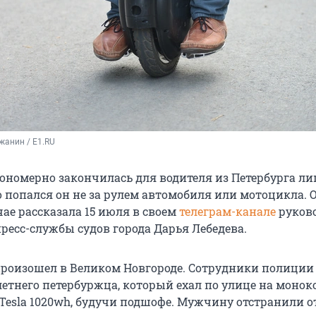
жанин / E1.RU
кономерно закончилась для водителя из Петербурга л
о попался он не за рулем автомобиля или мотоцикла. 
ае рассказала 15 июля в своем
телеграм-канале
руков
ресс-службы судов города Дарья Лебедева.
роизошел в Великом Новгороде. Сотрудники полиции
летнего петербуржца,
который ехал по улице на монок
Tesla 1020wh,
будучи подшофе. Мужчину отстранили о