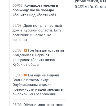
управления,
а 
05/08
Кондакова увезли в
0,255 мг/л. Сам 
больницу после победы
«Зенита» над «Балтикой»
05/08
Дрон попал в частный
дом в Курской области. Есть
погибший и несколько
раненых
05/08
Гол бывшего, травма
Кондакова и нервная
концовка: «Зенит» начал
Кубок с победы
05/08
Вы еще не видели
Солнце в таком виде.
Опубликованы снимки
поверхности нашей звезды в
высочайшем разрешении
05/08
Обмани мозг: этот трюк