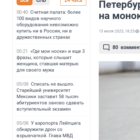
Все
СПБ
24 часа
Петербу
00:40
Счетная палата: более
на моно
100 видов научного
оборудования невозможно
купить ни в России, ни в
15 июля 2025, 18:25
дружественных странах
80
коммен
00:21
«Где мои носки» и еще 3
фразы, которые слышит
женщина, ставшая матерью
для своего мужа
05/08
Списать не вышло.
Старейший университет
Мексики заставит 58 тысяч
абитуриентов заново сдавать
вступительный экзамен
05/08
У аэропорта Лейпцига
обнаружили дрон со
взрывчаткой. Глава МВД