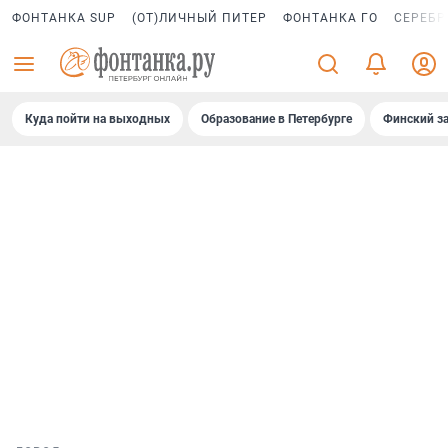
ФОНТАНКА SUP
(ОТ)ЛИЧНЫЙ ПИТЕР
ФОНТАНКА ГО
СЕРЕБР
Куда пойти на выходных
Образование в Петербурге
Финский за