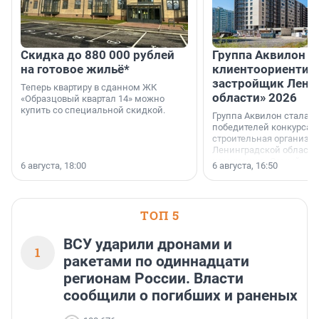
Скидка до 880 000 рублей
Группа Аквилон 
на готовое жильё*
клиентоориентир
застройщик Лени
Теперь квартиру в сданном ЖК
области» 2026
«Образцовый квартал 14» можно
купить со специальной скидкой.
Группа Аквилон стала 
победителей конкурса 
строительная организа
Ленинградской области 
номинации «Самый
6 августа, 18:00
6 августа, 16:50
клиентоориентированн
застройщик Ленинград
области».
ТОП 5
ВСУ ударили дронами и
1
ракетами по одиннадцати
регионам России. Власти
сообщили о погибших и раненых