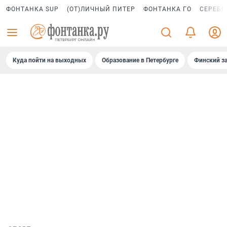
ФОНТАНКА SUP
(ОТ)ЛИЧНЫЙ ПИТЕР
ФОНТАНКА ГО
СЕРЕБР
Куда пойти на выходных
Образование в Петербурге
Финский за