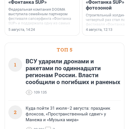
«Фонтанка SUP»
«Фонтанка SUP» я
фотозоной
Федеральная компания DOGMA
выступила семейным партнером
Строительный холдинг 
фестиваля сапсерфинга «Фонтанка
четвертый раз стал пар
SUP» и поддержала одну из самых
фестиваля «Фонтанка S
ярких и романтичных номинаций —
раз компания стремится
5 августа, 14:24
4 августа, 12:13
«SUP-свадьба».
привезти корпоративну
и подарить настоящий 
посетителям фестиваля
необычной фотозоне.
ТОП 5
ВСУ ударили дронами и
1
ракетами по одиннадцати
регионам России. Власти
сообщили о погибших и раненых
109 135
Куда пойти 31 июля–2 августа: праздник
2
флоксов, «Пространственный сдвиг» у
Манежа и «Музыка мира»