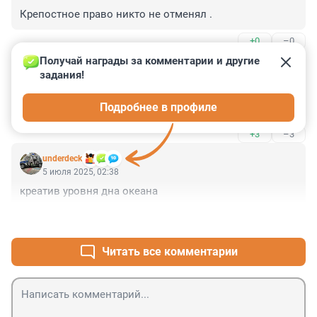
Крепостное право никто не отменял .
+0
–0
Получай награды за комментарии и другие 
Гость
5 июля 2025, 09:23
задания!
Динамо только на это и способно, но только не на 
Подробнее в профиле
хороший футбол!
+3
–3
underdeck
5 июля 2025, 02:38
креатив уровня дна океана
+6
–4
Читать все комментарии