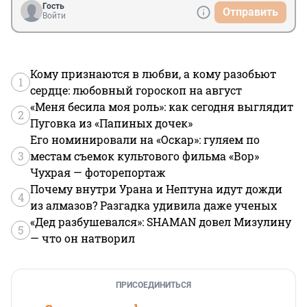
Гость
Отправить
Войти
Кому признаются в любви, а кому разобьют
1
сердце: любовный гороскоп на август
«Меня бесила моя роль»: как сегодня выглядит
2
Пуговка из «Папиных дочек»
Его номинировали на «Оскар»: гуляем по
3
местам съемок культового фильма «Вор»
Чухрая — фоторепортаж
Почему внутри Урана и Нептуна идут дожди
4
из алмазов? Разгадка удивила даже ученых
«Дед разбушевался»: SHAMAN довел Мизулину
5
— что он натворил
ПРИСОЕДИНИТЬСЯ