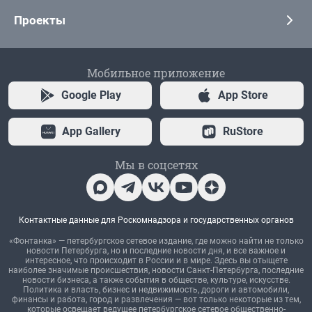
Проекты
Мобильное приложение
Google Play
App Store
App Gallery
RuStore
Мы в соцсетях
Контактные данные для Роскомнадзора и государственных органов
«Фонтанка» — петербургское сетевое издание, где можно найти не только
новости Петербурга, но и последние новости дня, и все важное и
интересное, что происходит в России и в мире. Здесь вы отыщете
наиболее значимые происшествия, новости Санкт-Петербурга, последние
новости бизнеса, а также события в обществе, культуре, искусстве.
Политика и власть, бизнес и недвижимость, дороги и автомобили,
финансы и работа, город и развлечения — вот только некоторые из тем,
которые освещает ведущее петербургское сетевое общественно-