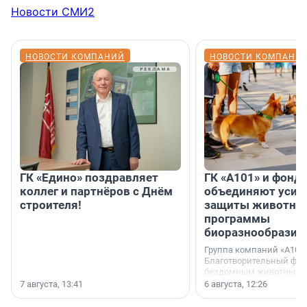
Новости СМИ2
НОВОСТИ КОМПАНИЙ
НОВОСТИ КОМПАНИ
ГК «Едино» поздравляет
ГК «А101» и фонд
коллег и партнёров с Днём
объединяют усил
строителя!
защиты животных
программы
биоразнообразия
Группа компаний «А101»
Благотворительный фо
бездомным животным 
заключили соглашение
7 августа, 13:41
6 августа, 12:26
стратегическом сотрудн