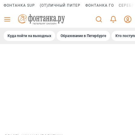
ФОНТАНКА SUP
(ОТ)ЛИЧНЫЙ ПИТЕР
ФОНТАНКА ГО
СЕРЕБР
Куда пойти на выходных
Образование в Петербурге
Кто поступ