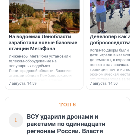
На водоёмах Ленобласти
Девелопер как ар
заработали новые базовые
добрососедства
станции МегаФона
Когда-то дворы были ме
дети играли в казаков-
Инженеры МегаФона установили
до темноты, а взрослые
телеком-оборудование на
новости на лавочках. В 1
популярных водоёмах
традиция почти исчезл
Ленинградской области. Базовые
экономическая нестаби
станции вблизи Лемболовского и
отсутствие ухода за те
Раздолинского озёр, а также
7 августа, 14:59
7 августа, 14:50
сделали своё дело.
недалеко от Большого Тосненского
водопада.
ТОП 5
ВСУ ударили дронами и
1
ракетами по одиннадцати
регионам России. Власти