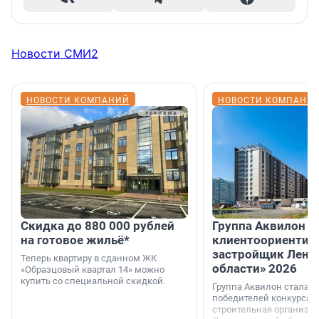
Новости СМИ2
НОВОСТИ КОМПАНИЙ
НОВОСТИ КОМПАНИ
Скидка до 880 000 рублей
Группа Аквилон 
на готовое жильё*
клиентоориентир
застройщик Лени
Теперь квартиру в сданном ЖК
области» 2026
«Образцовый квартал 14» можно
купить со специальной скидкой.
Группа Аквилон стала 
победителей конкурса 
строительная организа