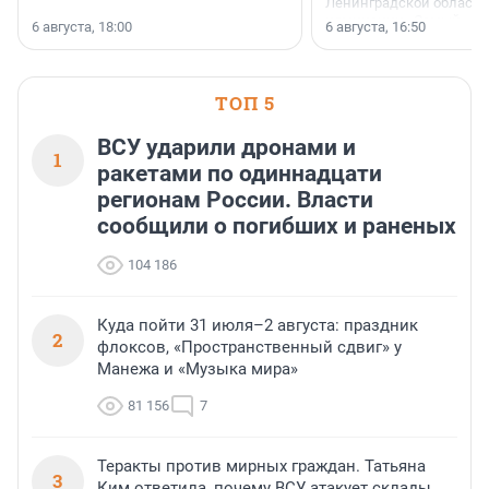
Ленинградской области 
номинации «Самый
6 августа, 18:00
6 августа, 16:50
клиентоориентированн
застройщик Ленинград
области».
ТОП 5
ВСУ ударили дронами и
1
ракетами по одиннадцати
регионам России. Власти
сообщили о погибших и раненых
104 186
Куда пойти 31 июля–2 августа: праздник
2
флоксов, «Пространственный сдвиг» у
Манежа и «Музыка мира»
81 156
7
Теракты против мирных граждан. Татьяна
3
Ким ответила, почему ВСУ атакует склады