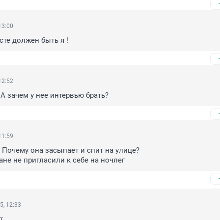
13:00
есте должен быть я !
12:52
А зачем у нее интервью брать?
11:59
 Почему она засыпает и спит на улице?

не не пригласили к себе на ночлег
5, 12:33
т