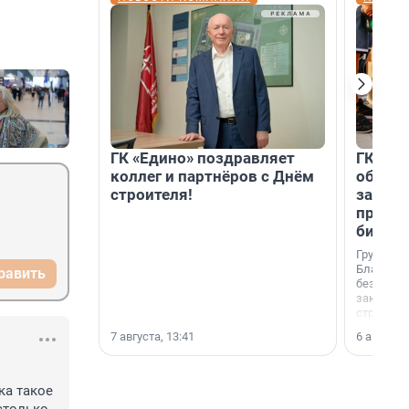
ГК «Едино» поздравляет
ГК «А1
коллег и партнёров с Днём
объеди
строителя!
защит
прогр
биора
Группа к
Благотв
равить
бездомн
заключил
стратеги
7 августа, 13:41
6 августа,
а такое 