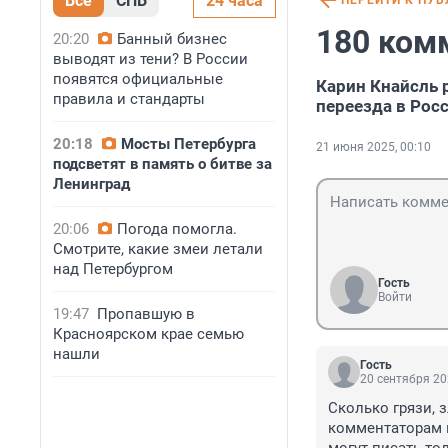
Все
СПБ
24 часа
ПЕРЕЙТИ К ПУ
180 ком
20:20
Банный бизнес
выводят из тени? В России
появятся официальные
Карин Кнайсль р
правила и стандарты
переезда в Рос
20:18
Мосты Петербурга
21 июня 2025, 00:10
подсветят в память о битве за
Ленинград
20:06
Погода помогла.
Смотрите, какие змеи летали
над Петербургом
Гость
Войти
19:47
Пропавшую в
Красноярском крае семью
нашли
Гость
20 сентября 20
Сколько грязи, з
комментаторам м