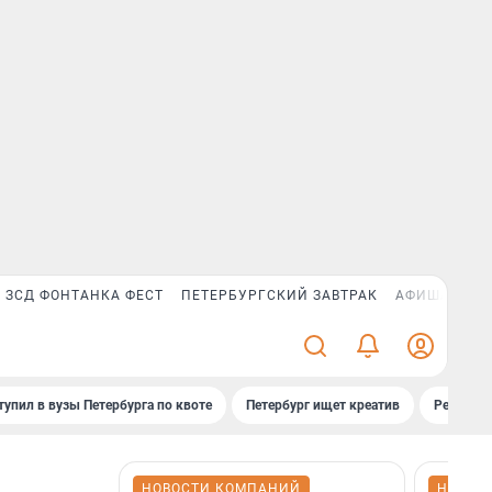
ЗСД ФОНТАНКА ФЕСТ
ПЕТЕРБУРГСКИЙ ЗАВТРАК
АФИША PLUS
тупил в вузы Петербурга по квоте
Петербург ищет креатив
Рейтинги
НОВОСТИ КОМПАНИЙ
НОВОС