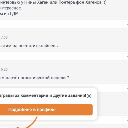
интервью у Нины Хаген или Гюнтера фон Хагенса. ))

тереснее. 

м из ГДР.
17:05
ратим на всех этих кнайсель.
16:25
там насчёт политической панели ?
аграды за комментарии и другие задания!
15:44
Подробнее в профиле