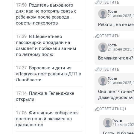
ОТВЕТИТЬ
17:50
Родитель выходного
дня: как не потерять связь с
Гость
21 июня 2025, 
ребенком после развода —
советы психологов
Ребята , на ее м
17:39
В Шереметьево
ОТВЕТИТЬ
пассажирки опоздали на
Гость
самолёт и побежали за ним
21 июня 2025, 
по лётному полю
Бомжиха чтоли? 
17:27
Взрослые и дети из
ОТВЕТИТЬ
«Ларгуса» пострадали в ДТП в
Гость
Ленобласти
21 июня 2025, 
Она пьет что-ли?
17:14
Пляжи в Геленджике
Даже односельча
открыли
ОТВЕТИТЬ
1
17:06
Финляндия собирается
ввести новый экзамен на
Гость
гражданство
21 июня 202
Гость, И более