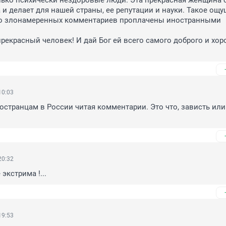
лько психически нездоровые люди. Эта прекрасная женщина с
 и делает для нашей страны, ее репутации и науки. Такое ощущ
о злонамеренных комментариев проплачены иностранными 
рекрасный человек! И дай Бог ей всего самого доброго и хоро
10:03
ностранцам в России читая комментарии. Это что, зависть или 
20:32
экстрима !...
19:53