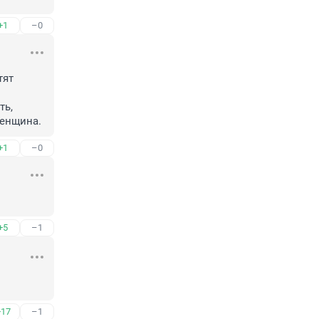
+1
–0
ят 
ь, 
женщина.
+1
–0
+5
–1
+17
–1