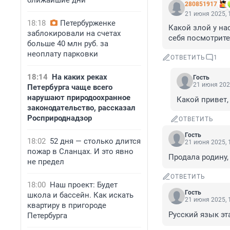
ближайшие дни
280851917
21 июня 2025, 
18:18
Петербурженке
Какой злой у на
заблокировали на счетах
себя посмотрите,
больше 40 млн руб. за
неоплату парковки
ОТВЕТИТЬ
1
18:14
На каких реках
Гость
21 июня 202
Петербурга чаще всего
нарушают природоохранное
Какой привет, 
законодательство, рассказал
Росприроднадзор
ОТВЕТИТЬ
Гость
18:02
52 дня — столько длится
21 июня 2025, 
пожар в Сланцах. И это явно
Продала родину,
не предел
ОТВЕТИТЬ
18:00
Наш проект: Будет
Гость
школа и бассейн. Как искать
21 июня 2025, 
квартиру в пригороде
Русский язык эт
Петербурга