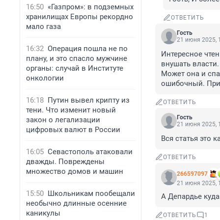
16:50
«Газпром»: в подземных
хранилищах Европы рекордно
ОТВЕТИТЬ
мало газа
Гость
21 июня 2025, 
16:32
Операция пошла не по
Интересное чтени
плану, и это спасло мужчине
внушать власти.

органы: случай в Институте
Может она и спал
онкологии
ошибочный. При
16:18
Путин вывел крипту из
ОТВЕТИТЬ
тени. Что изменит новый
Гость
закон о легализации
21 июня 2025, 
цифровых валют в России
Вся статья это 
16:05
Севастополь атаковали
ОТВЕТИТЬ
дважды. Повреждены
множество домов и машин
266597097
21 июня 2025, 
15:50
Школьникам пообещали
А Депардье куда 
необычно длинные осенние
каникулы
ОТВЕТИТЬ
1