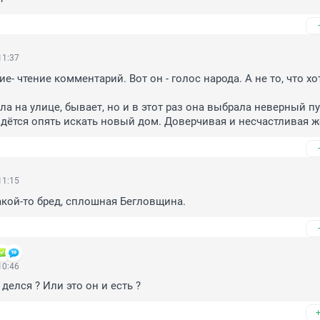
11:37
е- чтение комментарий. Вот он - голос народа. А не то, что хот
а на улице, бывает, но и в этот раз она выбрала неверный пут
дётся опять искать новый дом. Доверчивая и несчастливая 
11:15
какой-то бред, сплошная Бегловщина.
10:46
делся ? Или это он и есть ?