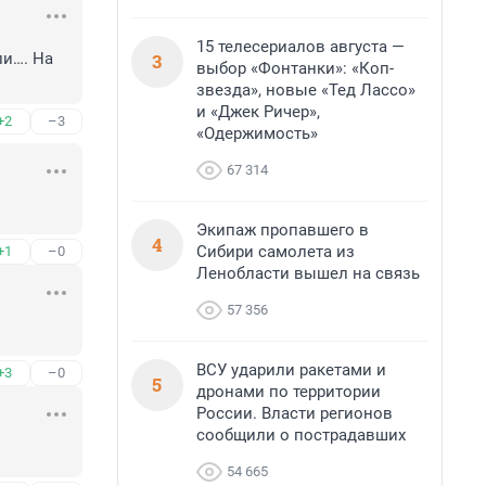
15 телесериалов августа —
3
и…. На 
выбор «Фонтанки»: «Коп-
звезда», новые «Тед Лассо»
и «Джек Ричер»,
+2
–3
«Одержимость»
67 314
Экипаж пропавшего в
4
Сибири самолета из
+1
–0
Ленобласти вышел на связь
57 356
ВСУ ударили ракетами и
+3
–0
5
дронами по территории
России. Власти регионов
сообщили о пострадавших
54 665