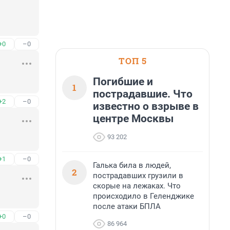
+0
–0
ТОП 5
Погибшие и
1
пострадавшие. Что
+2
–0
известно о взрыве в
центре Москвы
93 202
+1
–0
Галька била в людей,
2
пострадавших грузили в
скорые на лежаках. Что
происходило в Геленджике
после атаки БПЛА
+0
–0
86 964