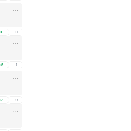
+0
–0
+5
–1
+3
–0