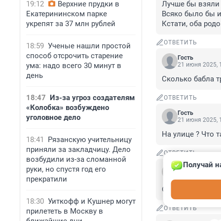
19:12
Верхние прудки в
Лучше бы взяли 
Екатерининском парке
Всяко было бы ин
укрепят за 37 млн рублей
Кстати, оба родо
ОТВЕТИТЬ
18:59
Ученые нашли простой
способ отсрочить старение
Гость
ума: надо всего 30 минут в
21 июня 2025, 
день
Сколько бабла т
18:47
Из-за угроз создателям
ОТВЕТИТЬ
«Колобка» возбуждено
Гость
уголовное дело
21 июня 2025, 
На улице ? Что 
18:41
Рязанскую учительницу
приняли за закладчицу. Дело
ОТВЕТИТЬ
возбудили из-за сломанной
Получай н
руки, но спустя год его
Гость
21 июня 2025, 
прекратили
О, матерь Божья!
18:30
Уиткофф и Кушнер могут
ОТВЕТИТЬ
прилететь в Москву в