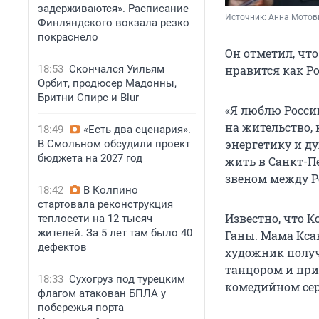
задерживаются». Расписание
Источник: 
Анна Мотови
Финляндского вокзала резко
покраснело
Он отметил, что
18:53
Скончался Уильям
нравится как Ро
Орбит, продюсер Мадонны,
Бритни Спирс и Blur
«Я люблю Россию
на жительство, 
18:49
«Есть два сценария».
энергетику и ду
В Смольном обсудили проект
бюджета на 2027 год
жить в Санкт-П
звеном между Р
18:42
В Колпино
стартовала реконструкция
Известно, что К
теплосети на 12 тысяч
жителей. За 5 лет там было 40
Ганы. Мама Кса
дефектов
художник получ
танцором и при
18:33
Сухогруз под турецким
комедийном сер
флагом атакован БПЛА у
побережья порта