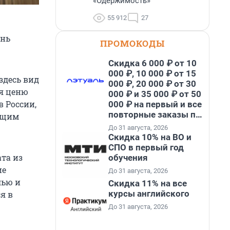
«Одержимость»
55 912
27
ень
ПРОМОКОДЫ
Скидка 6 000 ₽ от 10
000 ₽, 10 000 ₽ от 15
здесь вид
000 ₽, 20 000 ₽ от 30
 я ценю
000 ₽ и 35 000 ₽ от 50
в России,
000 ₽ на первый и все
повторные заказы по
ующим
промокоду НАБЕРИ
До 31 августа, 2026
Скидка 10% на ВО и
СПО в первый год
ата из
обучения
ие
До 31 августа, 2026
лью и
Скидка 11% на все
курсы английского
я в
До 31 августа, 2026