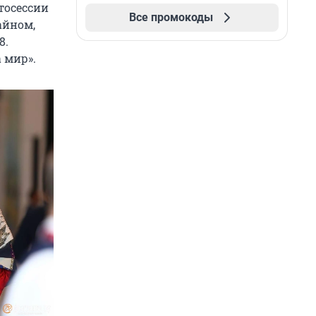
тосессии
Все промокоды
айном,
8.
 мир».