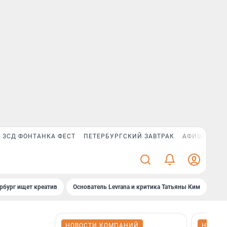
ЗСД ФОНТАНКА ФЕСТ
ПЕТЕРБУРГСКИЙ ЗАВТРАК
АФИША PLUS
рбург ищет креатив
Основатель Levrana и критика Татьяны Ким
Зач
НОВОСТИ КОМПАНИЙ
НОВОС