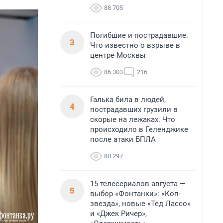
88 705
Погибшие и пострадавшие.
3
Что известно о взрыве в
центре Москвы
86 303
216
Галька била в людей,
4
пострадавших грузили в
скорые на лежаках. Что
происходило в Геленджике
после атаки БПЛА
80 297
15 телесериалов августа —
5
выбор «Фонтанки»: «Коп-
звезда», новые «Тед Лассо»
и «Джек Ричер»,