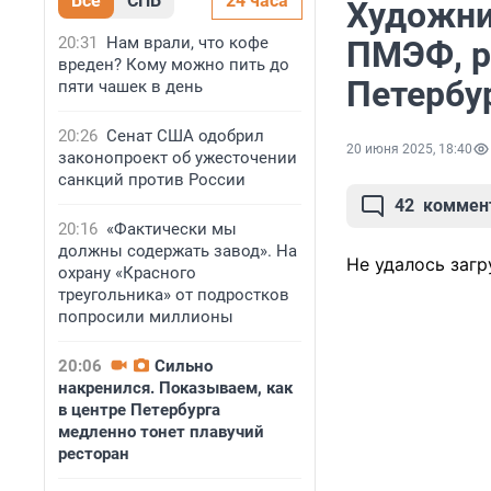
Все
СПБ
24 часа
Художни
20:31
Нам врали, что кофе
ПМЭФ, ра
вреден? Кому можно пить до
Петербу
пяти чашек в день
20:26
Сенат США одобрил
20 июня 2025, 18:40
законопроект об ужесточении
санкций против России
42
коммен
20:16
«Фактически мы
должны содержать завод». На
Не удалось загр
охрану «Красного
треугольника» от подростков
попросили миллионы
20:06
Сильно
накренился. Показываем, как
в центре Петербурга
медленно тонет плавучий
ресторан