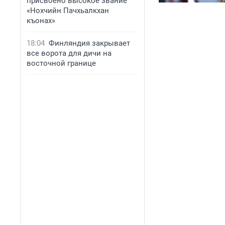
присвоено высокое звание
«Нохчийн Пачхьалкхан
къонах»
18:04
Финляндия закрывает
все ворота для дичи на
восточной границе