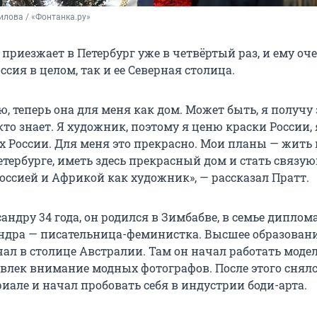
лова / «Фонтанка.ру»
 приезжает в Петербург уже в четвёртый раз, и ему оч
ссия в целом, так и ее Северная столица.
, теперь она для меня как дом. Может быть, я получу 
кто знает. Я художник, поэтому я ценю краски России,
х России. Для меня это прекрасно. Мои планы — жить 
етербурге, иметь здесь прекрасный дом и стать связ
оссией и Африкой как художник», — рассказал Пратт.
сандру 34 года, он родился в Зимбабве, в семье диплом
ндра — писательница-феминистка. Высшее образован
ал в столице Австралии. Там он начал работать моде
влек внимание модных фотографов. После этого снялс
иале и начал пробовать себя в индустрии боди-арта.