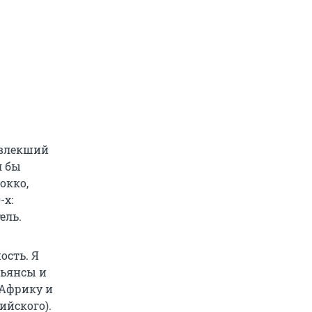
ивлекший
л бы
окко,
-х:
ель.
ость. Я
льянсы и
 Африку и
ийского).