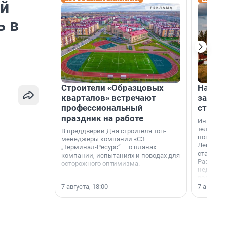
ой
ь в
Строители «Образцовых
На вод
кварталов» встречают
зарабо
профессиональный
станци
праздник на работе
Инженер
телеком-
В преддверии Дня строителя топ-
популярн
менеджеры компании «СЗ
Ленингра
„Терминал-Ресурс“ — о планах
станции 
компании, испытаниях и поводах для
Раздолин
осторожного оптимизма.
недалеко
водопада
7 августа, 18:00
7 августа,