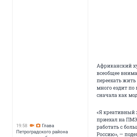
Африканский ху
всеобщее внима
переехать жить
много ездит по
сначала как мо
«Я креативный 
приехал на ПМЭ
19:58
Глава
работать с бол
Петроградского района
Россию», — поде