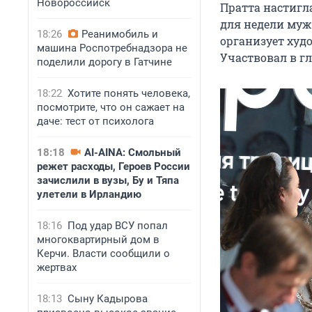
Новороссийск
Пратта настигл
для недели муж
18:26
Реанимобиль и
организует худ
машина Роспотребнадзора не
Участвовал в г
поделили дорогу в Гатчине
18:22
Хотите понять человека,
посмотрите, что он сажает на
даче: тест от психолога
18:18
AI-AINA: Смольный
режет расходы, Героев России
зачислили в вузы, Бу и Тяпа
улетели в Ирландию
18:16
Под удар ВСУ попал
многоквартирный дом в
Керчи. Власти сообщили о
жертвах
18:13
Сыну Кадырова