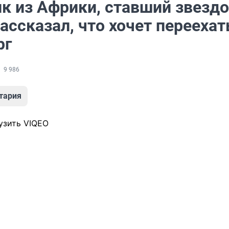
к из Африки, ставший звезд
ссказал, что хочет переехат
рг
9 986
тария
узить VIQEO