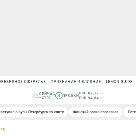
ЕРЕБРЯНОЕ ОЖЕРЕЛЬЕ
ПРИЗНАНИЕ И ВЛИЯНИЕ
LEMON GUIDE
USD 82,17
СЕЙЧАС
3
ПРОБКИ
+21°C
EUR 94,84
поступил в вузы Петербурга по квоте
Финский залив позеленел
Пете
025