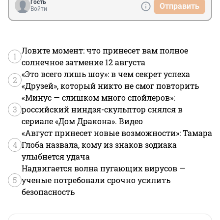
Гость
Отправить
Войти
Ловите момент: что принесет вам полное
1
солнечное затмение 12 августа
«Это всего лишь шоу»: в чем секрет успеха
2
«Друзей», который никто не смог повторить
«Минус — слишком много спойлеров»:
3
российский ниндзя-скульптор снялся в
сериале «Дом Дракона». Видео
«Август принесет новые возможности»: Тамара
4
Глоба назвала, кому из знаков зодиака
улыбнется удача
Надвигается волна пугающих вирусов —
5
ученые потребовали срочно усилить
безопасность