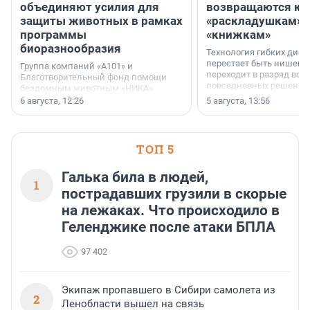
объединяют усилия для
возвращаются к
защиты животных в рамках
«раскладушкам» 
программы
«книжкам»
биоразнообразия
Технология гибких дисп
перестает быть нишевы
Группа компаний «А101» и
переходит в разряд вос
Благотворительный фонд помощи
повседневных решений
бездомным животным «НИКА»
заключили соглашение о
6 августа, 12:26
5 августа, 13:56
стратегическом сотрудничестве.
ТОП 5
Галька била в людей,
1
пострадавших грузили в скорые
на лежаках. Что происходило в
Геленджике после атаки БПЛА
97 402
Экипаж пропавшего в Сибири самолета из
2
Ленобласти вышел на связь