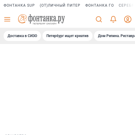
ФОНТАНКА SUP
(ОТ)ЛИЧНЫЙ ПИТЕР
ФОНТАНКА ГО
СЕРЕБР
Доставка в СИЗО
Петербург ищет креатив
Дом Репина. Реставр