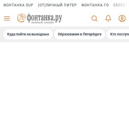
ФОНТАНКА SUP
(ОТ)ЛИЧНЫЙ ПИТЕР
ФОНТАНКА ГО
СЕРЕБР
Куда пойти на выходных
Образование в Петербурге
Кто поступ