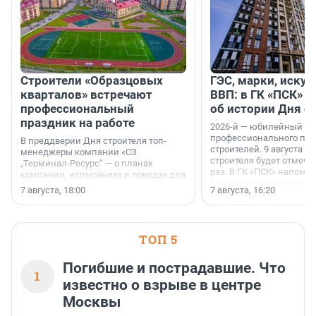
Строители «Образцовых
ГЭС, марки, искус
кварталов» встречают
ВВП: в ГК «ПСК» р
профессиональный
об истории Дня с
праздник на работе
2026-й — юбилейный го
профессионального пр
В преддверии Дня строителя топ-
строителей. 9 августа 2
менеджеры компании «СЗ
строителя будет отмечат
„Терминал-Ресурс“ — о планах
раз. В ГК «ПСК» напомни
компании, испытаниях и поводах для
появился праздник и к
осторожного оптимизма.
7 августа, 18:00
7 августа, 16:20
поменялась роль строит
ТОП 5
Погибшие и пострадавшие. Что
1
известно о взрыве в центре
Москвы