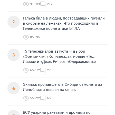
91 639
217
Галька била в людей, пострадавших грузили
2
в скорые на лежаках. Что происходило в
Геленджике после атаки БПЛА
85 595
15 телесериалов августа — выбор
3
«Фонтанки»: «Коп-звезда», новые «Тед
Лассо» и «Джек Ричер», «Одержимость»
65 072
27
Экипаж пропавшего в Сибири самолета из
4
Ленобласти вышел на связь
56 322
60
ВСУ ударили ракетами и дронами по