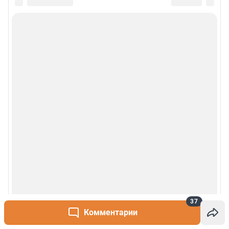
Политика использования cookies
Рекомендательные системы
Деятельность в сфере ИТ
Руководство пользователя
Наши награды
© 2000-2026 Фонтанка.Ру
Свидетельство Роскомнадзора ЭЛ № ФС 77-66333 от 14.07.2016
© ООО «Интернет Технологии»
37
Комментарии