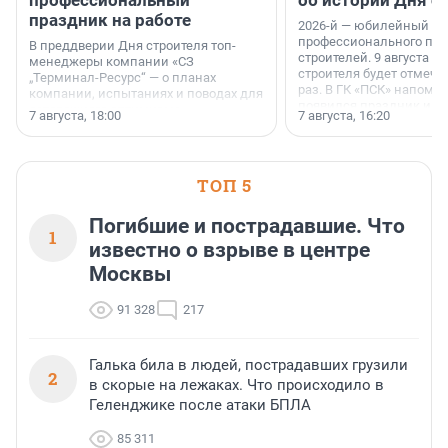
праздник на работе
2026-й — юбилейный го
профессионального пр
В преддверии Дня строителя топ-
строителей. 9 августа 2
менеджеры компании «СЗ
строителя будет отмечат
„Терминал-Ресурс“ — о планах
раз. В ГК «ПСК» напомни
компании, испытаниях и поводах для
появился праздник и к
осторожного оптимизма.
7 августа, 18:00
7 августа, 16:20
поменялась роль строит
ТОП 5
Погибшие и пострадавшие. Что
1
известно о взрыве в центре
Москвы
91 328
217
Галька била в людей, пострадавших грузили
2
в скорые на лежаках. Что происходило в
Геленджике после атаки БПЛА
85 311