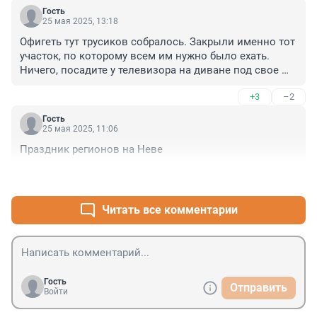
Гость
25 мая 2025, 13:18
Офигеть тут трусиков собралось. Закрыли именно тот 
участок, по которому всем им нужно было ехать. 
Ничего, посадите у телевизора на диване под свое 
любимое пенное, если кроме как по ЗСД доехать 
+3
–2
никуда не можете(конечно, если вообще нужно куда 
то ехать)
Гость
25 мая 2025, 11:06
Праздник регионов на Неве
+2
–0
Читать все комментарии
Гость
Отправить
Войти