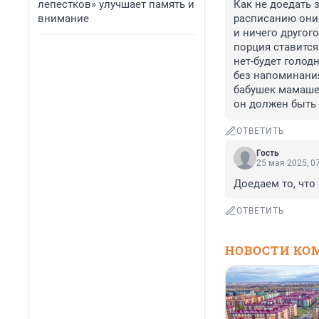
лепестков» улучшает память и
Как не доедать з
внимание
расписанию они 
и ничего другого
порция ставится
нет-будет голодн
без напоминания
бабушек мамашек
он должен быть 
ОТВЕТИТЬ
Гость
25 мая 2025, 0
Доедаем то, что 
ОТВЕТИТЬ
НОВОСТИ КО