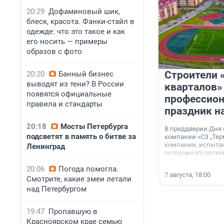
20:29
Дофаминовый шик,
блеск, красота. Фанки-стайл в
одежде: что это такое и как
его носить — примеры
образов с фото
Строители 
20:20
Банный бизнес
выводят из тени? В России
кварталов»
появятся официальные
профессио
правила и стандарты
праздник н
20:18
Мосты Петербурга
В преддверии Дня
подсветят в память о битве за
компании «СЗ „Тер
компании, испытан
Ленинград
осторожного опти
20:06
Погода помогла.
7 августа, 18:00
Смотрите, какие змеи летали
над Петербургом
19:47
Пропавшую в
Красноярском крае семью