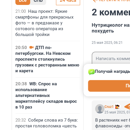
Все
СПБ
24 часа
ПЕРЕЙТИ К ПУ
2 комме
21:00
Наш проект: Яркие
смартфоны для прекрасных
фото — в предзаказе у
Нутрициолог на
сотового оператора из
похудеть
большой тройки
25 мая 2025, 06:21
20:50
ДТП по-
петербургски. На Невском
проспекте столкнулись
грузовик с ресторанным меню
и карета
Получай награды
Гость
20:38
WB: Спрос на
П
Войти
использование
альтернативных
маркетплейсу складов вырос
в 10 раз
Cruz1
25 мая 2025, 0
20:32
Собери слова из 7 букв:
В растениях нет
простая головоломка «шесть
флавоноиды -это