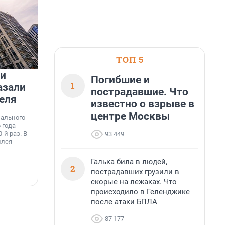
ТОП 5
 и
На водоёмах Ленобласти
Погибшие и
1
азали
заработали новые базовые
пострадавшие. Что
еля
станции МегаФона
известно о взрыве в
К
к
центре Москвы
нального
Инженеры МегаФона установили телеком-
о
 года
оборудование на популярных водоёмах
т
-й раз. В
Ленинградской области. Базовые станции
93 449
н
ился
вблизи Лемболовского и Раздолинского озёр,
т
а также недалеко от Большого Тосненского
водопада.
Галька била в людей,
2
пострадавших грузили в
7 августа, 14:59
7
скорые на лежаках. Что
происходило в Геленджике
после атаки БПЛА
87 177