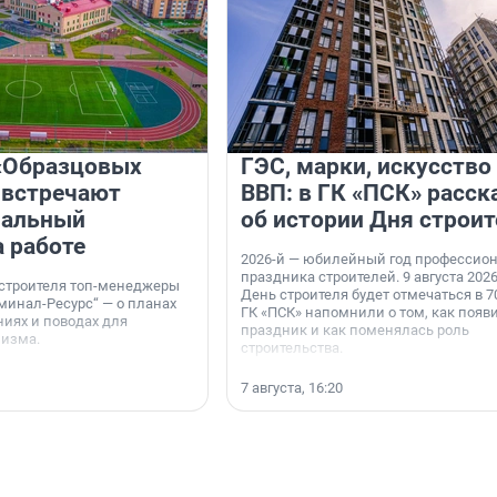
«Образцовых
ГЭС, марки, искусство
 встречают
ВВП: в ГК «ПСК» расск
нальный
об истории Дня строит
а работе
2026-й — юбилейный год профессио
праздника строителей. 9 августа 2026
 строителя топ-менеджеры
День строителя будет отмечаться в 70
минал-Ресурс“ — о планах
ГК «ПСК» напомнили о том, как появ
иях и поводах для
праздник и как поменялась роль
мизма.
строительства.
7 августа, 16:20