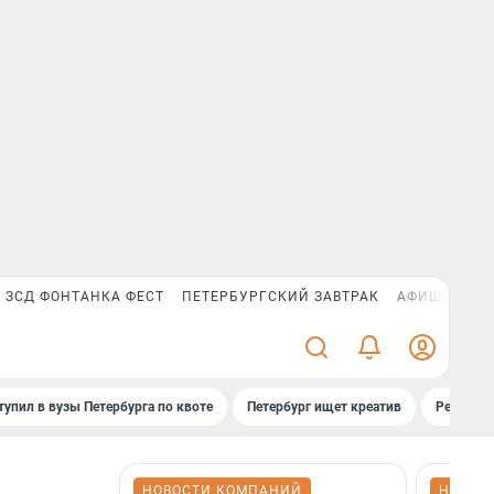
ЗСД ФОНТАНКА ФЕСТ
ПЕТЕРБУРГСКИЙ ЗАВТРАК
АФИША PLUS
тупил в вузы Петербурга по квоте
Петербург ищет креатив
Рейтинги
НОВОСТИ КОМПАНИЙ
НОВОС