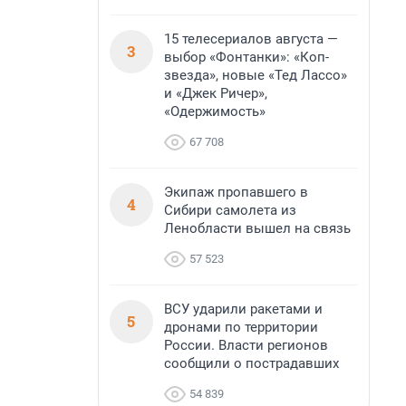
15 телесериалов августа —
3
выбор «Фонтанки»: «Коп-
звезда», новые «Тед Лассо»
и «Джек Ричер»,
«Одержимость»
67 708
Экипаж пропавшего в
4
Сибири самолета из
Ленобласти вышел на связь
57 523
ВСУ ударили ракетами и
5
дронами по территории
России. Власти регионов
сообщили о пострадавших
54 839