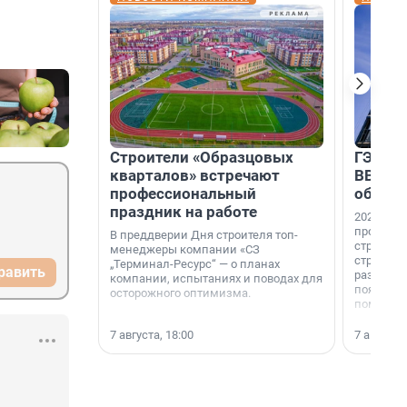
Строители «Образцовых
ГЭС, м
кварталов» встречают
ВВП: в
профессиональный
об ист
праздник на работе
2026-й —
професси
В преддверии Дня строителя топ-
строителе
менеджеры компании «СЗ
строителя
„Терминал-Ресурс“ — о планах
равить
раз. В ГК
компании, испытаниях и поводах для
появился
осторожного оптимизма.
поменяла
7 августа, 18:00
7 августа,