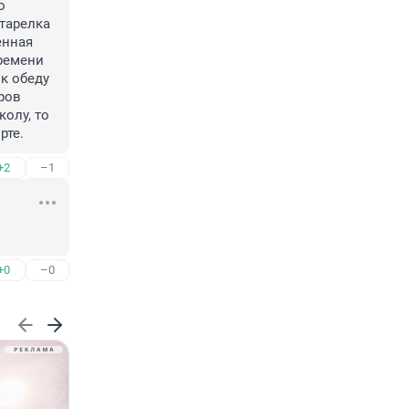
 
тарелка 
нная 
ремени 
к обеду 
ров 
лу, то 
рте.
+2
–1
+0
–0